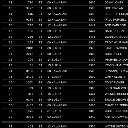
12
780
ET
00 KAWASAKI
1000
JOHN LONEY
13
3727
ET
08 SUZUKI
1500
BOO BROWN
14
14K
ET
12 KAWASAKI
1490
JOSEPH FERRA
15
9185
ET
12 KAWASAKI
1500
PAUL PURCELL
16
1215
ET
12 KAWASAKI
1441
BOB CARLSON
17
188
ET
09 SUZUKI
1441
BART COLON
18
7266
ET
12 SUZUKI
1441
DERRICK MILB
19
1224
ET
00 KAWASAKI
1500
TROY HAUSMA
20
1XPB
ET
08 SUZUKI
1340
JAMES FARMER
21
2012
ET
08 SUZUKI
1000
DUSTIN LEE
22
196
ET
17 SUZUKI
1300
MICHAEL DADDI
23
81
ET
15 SUZUKI
1300
KEVIN HAMILTO
24
8120
ET
00 KAWASAKI
1500
JEWANNE CRA
25
2404
ET
17 SUZUKI
1500
GARY CLONTZ
26
150X
ET
06 KAWASAKI
1400
TONY FICHER
27
5X
ET
13 SUZUKI
1300
JONATHAN POL
28
311
ET
15 SUZUKI
1441
WILSON BURKH
29
6249
ET
99 SUZUKI
1300
BRUCE GEORG
30
4445
ET
06 KAWASAKI
1400
CHARLES ZEPK
31
1975
ET
81 SUZUKI
1300
CURLIE PRITCH
32
8024
ET
03 SUZUKI
1340
ARTHUR LAWRE
33
402
ET
12 KAWASAKI
1500
WAYNE SUTTON