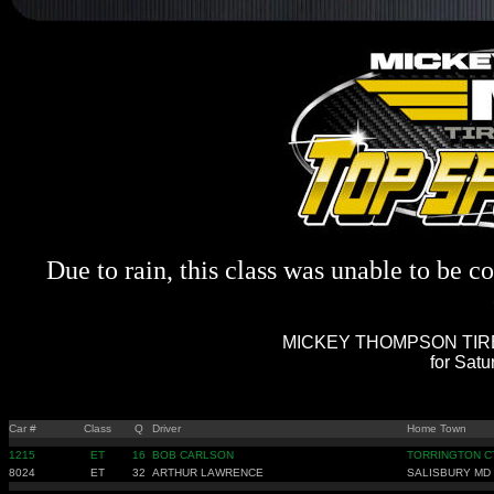
Due to rain, this class was unable to be c
MICKEY THOMPSON TIRE
for Sat
Car #
Class
Q
Driver
Home Town
1215
ET
16
BOB CARLSON
TORRINGTON C
8024
ET
32
ARTHUR LAWRENCE
SALISBURY MD