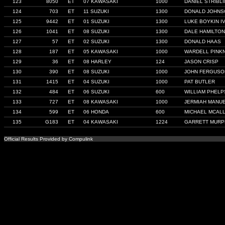
123
8050
ET
07 KAWASAKI
1000
DANIEL STRIBL
124
703
ET
11 SUZUKI
1300
DONALD JOHNS
125
9442
ET
01 SUZUKI
1300
LUKE BOYKIN I
126
1041
ET
08 SUZUKI
1300
DALE HAMILTON
127
57
ET
02 SUZUKI
1300
DONALD HAAS
128
187
ET
05 KAWASAKI
1000
WARDELL PINK
129
36
ET
08 HARLEY
124
JASON CRISP
130
390
ET
08 SUZUKI
1000
JOHN FERGUSON
131
1415
ET
04 SUZUKI
1000
PAT BUTLER
132
484
ET
06 SUZUKI
600
WILLIAM PHELP
133
727
ET
08 KAWASAKI
1000
JERMIAH MANU
134
599
ET
06 HONDA
600
MICHAEL MCALL
135
G183
ET
04 KAWASAKI
1224
GARRETT MURP
Official Results Provided by Compulink