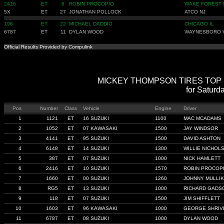
2416
ET
6
ROBIN PROCOPIO
WAKE FOREST 
5X
ET
27
JONATHAN POLLOCK
ATCO NJ
196
ET
22
MICHAEL DADDIO
CHICAGO IL
6787
ET
11
DYLAN WOOD
WAYNESBORO 
Official Results Provided by Compulink
MICKEY THOMPSON TIRES TOP SPO
for Saturd
Pos
Number
Class
Vehicle
Engine
Driver
1
1121
ET
16 SUZUKI
1100
MAC MCADAMS
2
1052
ET
07 KAWASAKI
1500
JAY WINDSOR
3
4141
ET
95 SUZUKI
1500
DAVID ASHTON
4
6148
ET
14 SUZUKI
1300
WILLIE NICHOL
5
387
ET
07 SUZUKI
1000
NICK HAMLETT
6
2416
ET
10 SUZUKI
1570
ROBIN PROCOP
7
1660
ET
00 SUZUKI
1260
JOHNNY MULLIK
8
RG5
ET
13 SUZUKI
1000
RICHARD GADS
9
118
ET
07 SUZUKI
1500
JIM SHIFFLETT
10
1603
ET
96 KAWASAKI
1000
GEORGE SHRIV
11
6787
ET
08 SUZUKI
1000
DYLAN WOOD