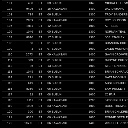
101
408
ET
09 SUZUKI
1340
MICHAEL HERM
102
9496
ET
15 KAWASAKI
1400
DAVID AMARU
103
734
ET
06 SUZUKI
1300
TROY SANDERS
104
2039
ET
06 KAWASAKI
1353
ROY JOHNSON
105
8011
ET
12 SUZUKI
1000
AJ TIBBS
106
1046
ET
05 SUZUKI
1300
NORMAN TEAL
107
8010
ET
17 SUZUKI
1300
JOE STANLEY
108
58
ET
01 SUZUKI
1000
BRANDON CHIL
109
3
ET
07 SUZUKI
1000
JALEN MUMFOR
110
257X
ET
09 KAWASAKI
1400
GAVIN CROMWE
111
58X
ET
01 SUZUKI
1300
DWAYNE CHILD
112
85
ET
13 SUZUKI
1000
STEPHEN KNIG
113
1045
ET
06 SUZUKI
1300
BRIAN SCHRAU
114
221
ET
15 SUZUKI
1300
MATT NOONAN
115
619
ET
06 SUZUKI
1000
AUSTIN BRIDGE
116
8359
ET
06 SUZUKI
1000
SAM PUCKETT
117
22
ET
08 SUZUKI
1000
CJ FAIR
118
4111
ET
00 KAWASAKI
1200
JASON PHILLIP
119
1905
ET
83 KAWASAKI
1000
DOUG THOMAS
120
300
ET
06 SUZUKI
1000
BRIAN CHILDRE
121
8332
ET
00 KAWASAKI
1000
RONNIE SETTLE
122
187XL
ET
06 KAWASAKI
1400
WARDELL PINK