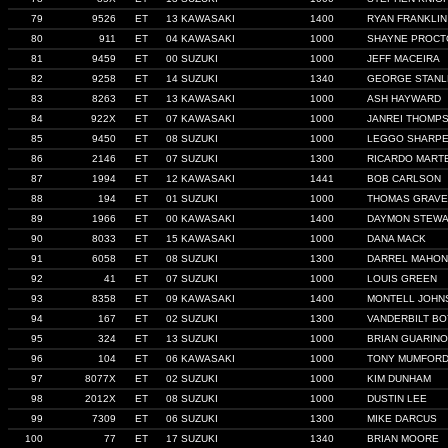
79
9526
ET
13 KAWASAKI
1400
RYAN FRANKLIN
80
911
ET
04 KAWASAKI
1000
SHAYNE PROCT
81
9459
ET
00 SUZUKI
1000
JEFF MACEIRA
82
9258
ET
14 SUZUKI
1340
GEORGE STANL
83
8263
ET
13 KAWASAKI
1000
ASH HAYWARD
84
922X
ET
07 KAWASAKI
1000
JANREI THOMP
85
9450
ET
08 SUZUKI
1000
LEGGO SHARP
86
2146
ET
07 SUZUKI
1300
RICARDO MART
87
1994
ET
12 KAWASAKI
1441
BOB CARLSON
88
194
ET
01 SUZUKI
1000
THOMAS GRAV
89
1966
ET
00 KAWASAKI
1400
DAYMON STEW
90
8033
ET
15 KAWASAKI
1000
DANA MACK
91
6058
ET
08 SUZUKI
1300
DARREL MAHO
92
41
ET
07 SUZUKI
1000
LOUIS GREEN
93
8358
ET
09 KAWASAKI
1400
MONTELL JOHN
94
167
ET
02 SUZUKI
1300
VANDERBILT BO
95
324
ET
13 SUZUKI
1000
BRIAN GUARINO
96
104
ET
06 KAWASAKI
1000
TONY MUMFOR
97
8077X
ET
02 SUZUKI
1000
KIM DUNHAM
98
2012X
ET
08 SUZUKI
1000
DUSTIN LEE
99
7309
ET
06 SUZUKI
1300
MIKE DARCUS
100
77
ET
17 SUZUKI
1340
BRIAN MOORE