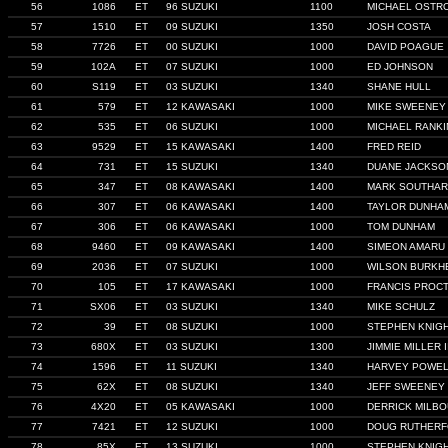
56
1086
ET
96 SUZUKI
1100
MICHAEL OSTR
57
1510
ET
09 SUZUKI
1350
JOSH COSTA
58
7726
ET
00 SUZUKI
1000
DAVID POAGUE
59
102A
ET
07 SUZUKI
1000
ED JOHNSON
60
S119
ET
03 SUZUKI
1340
SHANE HULL
61
579
ET
12 KAWASAKI
1000
MIKE SWEENEY
62
535
ET
06 SUZUKI
1000
MICHAEL RANKI
63
9529
ET
15 KAWASAKI
1400
FRED REID
64
731
ET
15 SUZUKI
1340
DUANE JACKSO
65
347
ET
08 KAWASAKI
1400
MARK SOUTHA
66
307
ET
06 KAWASAKI
1400
TAYLOR DUNHA
67
306
ET
06 KAWASAKI
1000
TOM DUNHAM
68
9460
ET
09 KAWASAKI
1400
SIMEON AMARU
69
2036
ET
07 SUZUKI
1000
WILSON BURKH
70
105
ET
17 KAWASAKI
1000
FRANCIS PROC
71
SX06
ET
03 SUZUKI
1340
MIKE SCHULZ
72
39
ET
08 SUZUKI
1000
STEPHEN KNIG
73
680X
ET
03 SUZUKI
1300
JIMMIE MILLER II
74
1596
ET
11 SUZUKI
1340
HARVEY POWE
75
62X
ET
08 SUZUKI
1340
JEFF SWEENEY
76
4X20
ET
05 KAWASAKI
1000
DERRICK MILB
77
7421
ET
12 SUZUKI
1000
DOUG RUTHER
78
85X
ET
13 SUZUKI
1000
STEPHEN KNIG