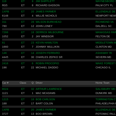
118
ET
9
JIM SHIFFLETT
WAYNESBORO 
RG5
ET
8
RICHARD GADSON
PALM CITY FL
1XPB
ET
20
JAMES FARMER
ELLENDALE DE
6148
ET
4
WILLIE NICHOLS
NEWPORT NEW
311
ET
28
WILSON BURKHEAD
RICHMOND VA
780
ET
12
JOHN LONEY
DALZELL SC
7266
ET
18
DERRICK MILBOURNE
MANASSAS PAR
1052
ET
2
JAY WINDSOR
FELTON DE
81
ET
23
KEVIN HAMILTON
MIDDLETOWN 
1660
ET
7
JOHNNY MULLIKIN
CLINTON MD
14K
ET
14
JOSEPH FERRARO
ASHAWAY RI
4445
ET
30
CHARLES ZEPKO SR
SEVERN MD
2416
ET
6
ROBIN PROCOPIO
WAKE FOREST 
196
ET
22
MICHAEL DADDIO
CHICAGO IL
Car #
Class
Q
Driver
Home Town
8024
ET
32
ARTHUR LAWRENCE
SALISBURY MD
1121
ET
1
MAC MCADAMS
DUNKIRK MD
1215
ET
16
BOB CARLSON
TORRINGTON C
188
ET
17
BART COLON
PHILADELPHIA 
1XPB
ET
20
JAMES FARMER
ELLENDALE DE
3727
ET
13
BOO BROWN
POTOMAC FALL