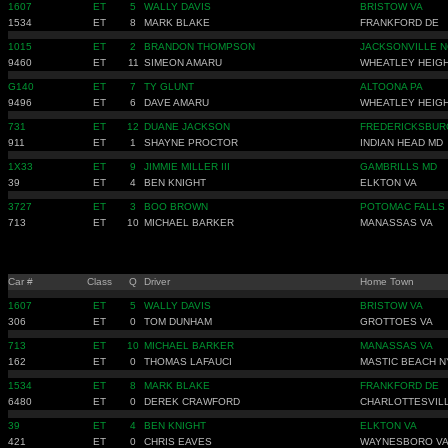
1607
ET
5
WALLY DAVIS
BRISTOW VA
1534
ET
8
MARK BLAKE
FRANKFORD DE
1015
ET
2
BRANDON THOMPSON
JACKSONVILLE N
9460
ET
11
SIMEON AMARU
WHEATLEY HEIG
G140
ET
7
TY GLUNT
ALTOONA PA
9496
ET
6
DAVE AMARU
WHEATLEY HEIG
731
ET
12
DUANE JACKSON
FREDERICKSBUR
911
ET
1
SHAYNE PROCTOR
INDIAN HEAD MD
1X33
ET
9
JIMMIE MILLER III
GAMBRILLS MD
39
ET
4
BEN KNIGHT
ELKTON VA
3727
ET
3
BOO BROWN
POTOMAC FALLS
713
ET
10
MICHAEL BARKER
MANASSAS VA
Car #
Class
Q
Driver
Home Town
1607
ET
5
WALLY DAVIS
BRISTOW VA
306
ET
0
TOM DUNHAM
GROTTOES VA
713
ET
10
MICHAEL BARKER
MANASSAS VA
162
ET
0
THOMAS LAFAUCI
MASTIC BEACH N
1534
ET
8
MARK BLAKE
FRANKFORD DE
6480
ET
0
DEREK CRAWFORD
CHARLOTTESVILL
39
ET
4
BEN KNIGHT
ELKTON VA
421
ET
0
CHRIS EAVES
WAYNESBORO V