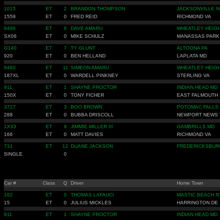
1015
ET
2
BRANDON THOMPSON
JACKSONVILLE N
1559
ET
0
FRED REID
RICHMOND VA
9496
ET
6
DAVE AMARU
WHEATLEY HEIG
SX06
ET
0
MIKE SCHULZ
MANASSAS PARK
G140
ET
7
TY GLUNT
ALTOONA PA
920
ET
0
BEN HELLAND
LAPLATA MD
9460
ET
11
SIMEON AMARU
WHEATLEY HEIG
187XL
ET
0
WARDELL PINKNEY
STERLING VA
911
ET
1
SHAYNE PROCTOR
INDIAN HEAD MD
150X
ET
0
TONY FICHER
EAST FALMOUTH
3727
ET
3
BOO BROWN
POTOMAC FALLS
288
ET
0
BUBBA DRISCOLL
NEWPORT NEWS 
1X33
ET
9
JIMMIE MILLER III
GAMBRILLS MD
166
ET
0
MATT DAVIES
RICHMOND VA
731
ET
12
DUANE JACKSON
FREDERICKSBUR
SINGLE
0
Car #
Class
Q
Driver
Home Town
162
ET
0
THOMAS LAFAUCI
MASTIC BEACH N
15
ET
0
JULIUS MICKLES
HARRINGTON DE
911
ET
1
SHAYNE PROCTOR
INDIAN HEAD MD