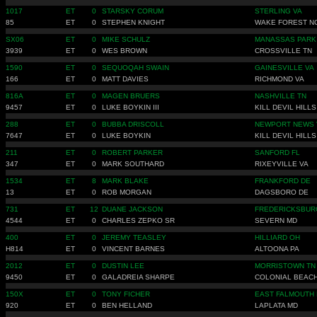
1017
ET
0
STARSKY CORUM
STERLING VA
85
ET
0
STEPHEN KNIGHT
WAKE FOREST N
SX06
ET
0
MIKE SCHULZ
MANASSAS PARK
3939
ET
0
WES BROWN
CROSSVILLE TN
1590
ET
0
SEQUOQAH SWAIN
GAINESVILLE VA
166
ET
0
MATT DAVIES
RICHMOND VA
816A
ET
0
MAGEN BRUERS
NASHVILLE TN
9457
ET
0
LUKE BOYKIN III
KILL DEVIL HILLS
288
ET
0
BUBBA DRISCOLL
NEWPORT NEWS 
7647
ET
0
LUKE BOYKIN
KILL DEVIL HILLS
211
ET
0
ROBERT PARKER
SANFORD FL
347
ET
0
MARK SOUTHARD
RIXEYVILLE VA
1534
ET
8
MARK BLAKE
FRANKFORD DE
13
ET
0
ROB MORGAN
DAGSBORO DE
731
ET
12
DUANE JACKSON
FREDERICKSBUR
4544
ET
0
CHARLES ZEPKO SR
SEVERN MD
400
ET
0
JEREMY TEASLEY
HILLIARD OH
H814
ET
0
VINCENT BARNES
ALTOONA PA
2012
ET
0
DUSTIN LEE
MORRISTOWN TN
9450
ET
0
GALADREIA SHARPE
COLONIAL BEACH
150X
ET
0
TONY FICHER
EAST FALMOUTH
920
ET
0
BEN HELLAND
LAPLATA MD