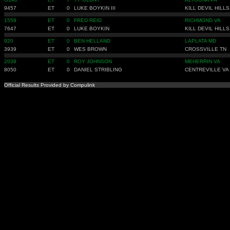
9457
ET
0
LUKE BOYKIN III
KILL DEVIL HILLS
1559
ET
0
FRED REID
RICHMOND VA
7647
ET
0
LUKE BOYKIN
KILL DEVIL HILLS
920
ET
0
BEN HELLAND
LAPLATA MD
3939
ET
0
WES BROWN
CROSSVILLE TN
2039
ET
0
ROY JOHNSON
MEHERRIN VA
8050
ET
0
DANIEL STRIBLING
CENTREVILLE VA
Official Results Provided by Compulink