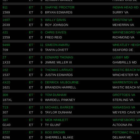
911
ET
1
SHAYNE PROCTOR
INDIAN HEAD MD
1589
ET
0
BRYAN EDWARDS
SURRY VA
1607
ET
5
WALLY DAVIS
BRISTOW VA
2039
ET
0
ROY JOHNSON
MEHERRIN VA
421
ET
0
CHRIS EAVES
WAYNESBORO V
1559
ET
0
FRED REID
RICHMOND VA
9460
ET
11
SIMEON AMARU
WHEATLEY HEIG
709
ET
0
TANYA LOVETT
SEAFORD DE
27
ET
0
EDWARD THOMAS
LUSBY MD
1X33
ET
9
JIMMIE MILLER III
GAMBRILLS MD
162
ET
0
THOMAS LAFAUCI
MASTIC BEACH N
1537
ET
0
JUSTIN EDWARDS
WINCHESTER VA
4X20
ET
0
DERRICK MILBOURNE
WARRENTON VA
1621
ET
0
BRANDON HARRELL
MASTIC BEACH N
306
ET
0
TOM DUNHAM
GROTTOES VA
187XL
ET
0
WARDELL PINKNEY
STERLING VA
713
ET
10
MICHAEL BARKER
MANASSAS VA
307
ET
0
TAYLOR DUNHAM
WEYERS CAVE V
387
ET
0
NICK HAMLETT
WAYNESBORO V
G140
ET
7
TY GLUNT
ALTOONA PA
3727
ET
3
BOO BROWN
POTOMAC FALLS
8296
ET
0
SHERRELL BLAKE
DELMAR MD