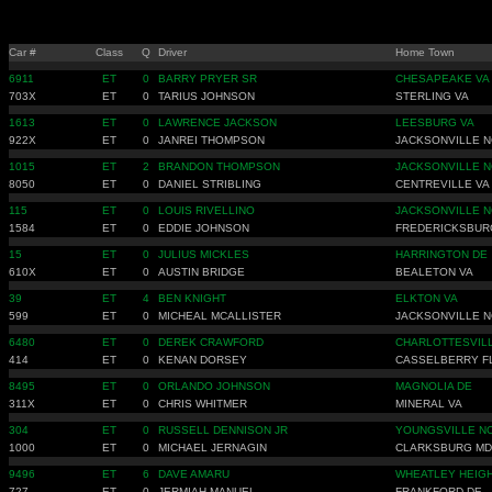
Car #
Class
Q
Driver
Home Town
6911
ET
0
BARRY PRYER SR
CHESAPEAKE VA
703X
ET
0
TARIUS JOHNSON
STERLING VA
1613
ET
0
LAWRENCE JACKSON
LEESBURG VA
922X
ET
0
JANREI THOMPSON
JACKSONVILLE N
1015
ET
2
BRANDON THOMPSON
JACKSONVILLE N
8050
ET
0
DANIEL STRIBLING
CENTREVILLE VA
115
ET
0
LOUIS RIVELLINO
JACKSONVILLE N
1584
ET
0
EDDIE JOHNSON
FREDERICKSBUR
15
ET
0
JULIUS MICKLES
HARRINGTON DE
610X
ET
0
AUSTIN BRIDGE
BEALETON VA
39
ET
4
BEN KNIGHT
ELKTON VA
599
ET
0
MICHEAL MCALLISTER
JACKSONVILLE N
6480
ET
0
DEREK CRAWFORD
CHARLOTTESVILL
414
ET
0
KENAN DORSEY
CASSELBERRY F
8495
ET
0
ORLANDO JOHNSON
MAGNOLIA DE
311X
ET
0
CHRIS WHITMER
MINERAL VA
304
ET
0
RUSSELL DENNISON JR
YOUNGSVILLE N
1000
ET
0
MICHAEL JERNAGIN
CLARKSBURG MD
9496
ET
6
DAVE AMARU
WHEATLEY HEIG
727
ET
0
JERMIAH MANUEL
FRANKFORD DE