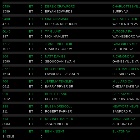
6480
ET
0
DEREK CRAWFORD
CHARLOTTESVILL
1589
ET
0
BRYAN EDWARDS
SURRY VA
9460
ET
11
SIMEON AMARU
WHEATLEY HEIG
4X20
ET
0
DERRICK MILBOURNE
WARRENTON VA
G140
ET
7
TY GLUNT
ALTOONA PA
387
ET
0
NICK HAMLETT
WAYNESBORO V
1X33
ET
9
JIMMIE MILLER III
GAMBRILLS MD
1017
ET
0
STARSKY CORUM
STERLING VA
166
ET
0
MATT DAVIES
RICHMOND VA
1590
ET
0
SEQUOQAH SWAIN
GAINESVILLE VA
3727
ET
3
BOO BROWN
POTOMAC FALLS
1613
ET
0
LAWRENCE JACKSON
LEESBURG VA
400
ET
0
JEREMY TEASLEY
HILLIARD OH
6911
ET
0
BARRY PRYER SR
CHESAPEAKE VA
920
ET
0
BEN HELLAND
LAPLATA MD
2012
ET
0
DUSTIN LEE
MORRISTOWN TN
288
ET
0
BUBBA DRISCOLL
NEWPORT NEWS 
211
ET
0
ROBERT PARKER
SANFORD FL
713
ET
10
MICHAEL BARKER
MANASSAS VA
808X
ET
0
JASON MILLER
ALTOONA PA
39
ET
4
BEN KNIGHT
ELKTON VA
SINGLE
0