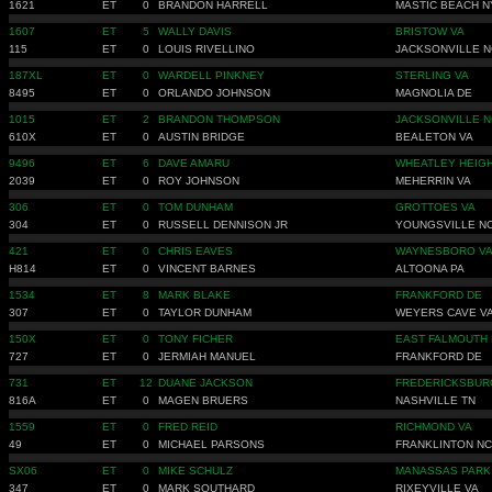
1621
ET
0
BRANDON HARRELL
MASTIC BEACH N
1607
ET
5
WALLY DAVIS
BRISTOW VA
115
ET
0
LOUIS RIVELLINO
JACKSONVILLE N
187XL
ET
0
WARDELL PINKNEY
STERLING VA
8495
ET
0
ORLANDO JOHNSON
MAGNOLIA DE
1015
ET
2
BRANDON THOMPSON
JACKSONVILLE N
610X
ET
0
AUSTIN BRIDGE
BEALETON VA
9496
ET
6
DAVE AMARU
WHEATLEY HEIG
2039
ET
0
ROY JOHNSON
MEHERRIN VA
306
ET
0
TOM DUNHAM
GROTTOES VA
304
ET
0
RUSSELL DENNISON JR
YOUNGSVILLE N
421
ET
0
CHRIS EAVES
WAYNESBORO V
H814
ET
0
VINCENT BARNES
ALTOONA PA
1534
ET
8
MARK BLAKE
FRANKFORD DE
307
ET
0
TAYLOR DUNHAM
WEYERS CAVE V
150X
ET
0
TONY FICHER
EAST FALMOUTH
727
ET
0
JERMIAH MANUEL
FRANKFORD DE
731
ET
12
DUANE JACKSON
FREDERICKSBUR
816A
ET
0
MAGEN BRUERS
NASHVILLE TN
1559
ET
0
FRED REID
RICHMOND VA
49
ET
0
MICHAEL PARSONS
FRANKLINTON NC
SX06
ET
0
MIKE SCHULZ
MANASSAS PARK
347
ET
0
MARK SOUTHARD
RIXEYVILLE VA