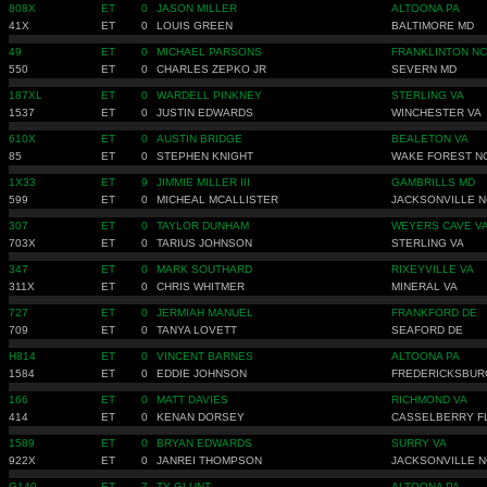
808X
ET
0
JASON MILLER
ALTOONA PA
41X
ET
0
LOUIS GREEN
BALTIMORE MD
49
ET
0
MICHAEL PARSONS
FRANKLINTON NC
550
ET
0
CHARLES ZEPKO JR
SEVERN MD
187XL
ET
0
WARDELL PINKNEY
STERLING VA
1537
ET
0
JUSTIN EDWARDS
WINCHESTER VA
610X
ET
0
AUSTIN BRIDGE
BEALETON VA
85
ET
0
STEPHEN KNIGHT
WAKE FOREST N
1X33
ET
9
JIMMIE MILLER III
GAMBRILLS MD
599
ET
0
MICHEAL MCALLISTER
JACKSONVILLE N
307
ET
0
TAYLOR DUNHAM
WEYERS CAVE V
703X
ET
0
TARIUS JOHNSON
STERLING VA
347
ET
0
MARK SOUTHARD
RIXEYVILLE VA
311X
ET
0
CHRIS WHITMER
MINERAL VA
727
ET
0
JERMIAH MANUEL
FRANKFORD DE
709
ET
0
TANYA LOVETT
SEAFORD DE
H814
ET
0
VINCENT BARNES
ALTOONA PA
1584
ET
0
EDDIE JOHNSON
FREDERICKSBUR
166
ET
0
MATT DAVIES
RICHMOND VA
414
ET
0
KENAN DORSEY
CASSELBERRY F
1589
ET
0
BRYAN EDWARDS
SURRY VA
922X
ET
0
JANREI THOMPSON
JACKSONVILLE N
G140
ET
7
TY GLUNT
ALTOONA PA