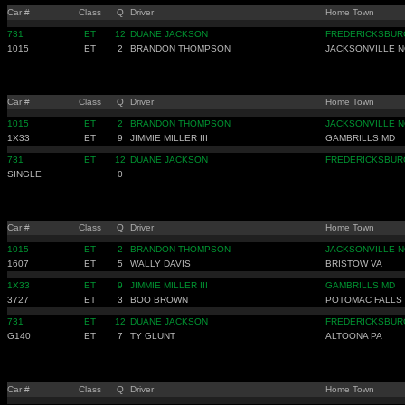
Car #
Class
Q
Driver
Home Town
731
ET
12
DUANE JACKSON
FREDERICKSBUR
1015
ET
2
BRANDON THOMPSON
JACKSONVILLE N
Car #
Class
Q
Driver
Home Town
1015
ET
2
BRANDON THOMPSON
JACKSONVILLE N
1X33
ET
9
JIMMIE MILLER III
GAMBRILLS MD
731
ET
12
DUANE JACKSON
FREDERICKSBUR
SINGLE
0
Car #
Class
Q
Driver
Home Town
1015
ET
2
BRANDON THOMPSON
JACKSONVILLE N
1607
ET
5
WALLY DAVIS
BRISTOW VA
1X33
ET
9
JIMMIE MILLER III
GAMBRILLS MD
3727
ET
3
BOO BROWN
POTOMAC FALLS
731
ET
12
DUANE JACKSON
FREDERICKSBUR
G140
ET
7
TY GLUNT
ALTOONA PA
Car #
Class
Q
Driver
Home Town