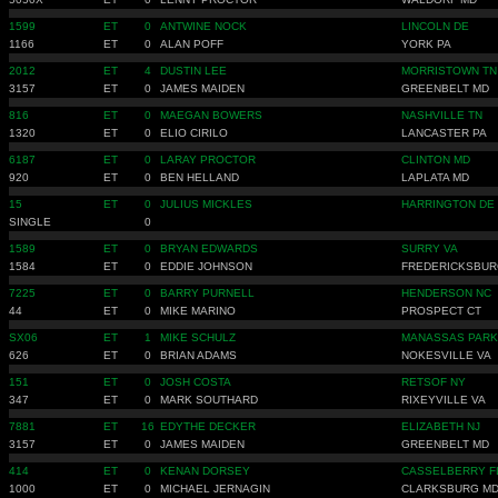
1599
ET
0
ANTWINE NOCK
LINCOLN DE
1166
ET
0
ALAN POFF
YORK PA
2012
ET
4
DUSTIN LEE
MORRISTOWN TN
3157
ET
0
JAMES MAIDEN
GREENBELT MD
816
ET
0
MAEGAN BOWERS
NASHVILLE TN
1320
ET
0
ELIO CIRILO
LANCASTER PA
6187
ET
0
LARAY PROCTOR
CLINTON MD
920
ET
0
BEN HELLAND
LAPLATA MD
15
ET
0
JULIUS MICKLES
HARRINGTON DE
SINGLE
0
1589
ET
0
BRYAN EDWARDS
SURRY VA
1584
ET
0
EDDIE JOHNSON
FREDERICKSBUR
7225
ET
0
BARRY PURNELL
HENDERSON NC
44
ET
0
MIKE MARINO
PROSPECT CT
SX06
ET
1
MIKE SCHULZ
MANASSAS PARK
626
ET
0
BRIAN ADAMS
NOKESVILLE VA
151
ET
0
JOSH COSTA
RETSOF NY
347
ET
0
MARK SOUTHARD
RIXEYVILLE VA
7881
ET
16
EDYTHE DECKER
ELIZABETH NJ
3157
ET
0
JAMES MAIDEN
GREENBELT MD
414
ET
0
KENAN DORSEY
CASSELBERRY F
1000
ET
0
MICHAEL JERNAGIN
CLARKSBURG M