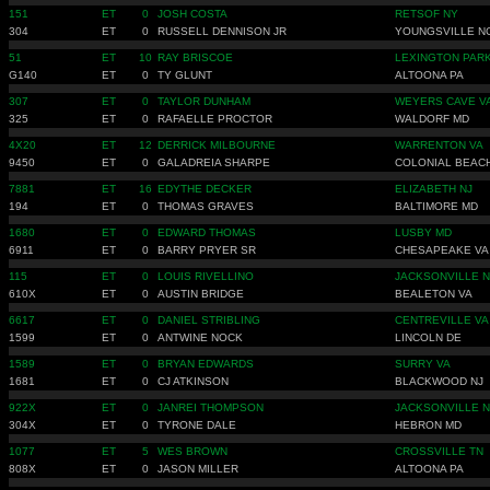
151
ET
0
JOSH COSTA
RETSOF NY
304
ET
0
RUSSELL DENNISON JR
YOUNGSVILLE N
51
ET
10
RAY BRISCOE
LEXINGTON PAR
G140
ET
0
TY GLUNT
ALTOONA PA
307
ET
0
TAYLOR DUNHAM
WEYERS CAVE V
325
ET
0
RAFAELLE PROCTOR
WALDORF MD
4X20
ET
12
DERRICK MILBOURNE
WARRENTON VA
9450
ET
0
GALADREIA SHARPE
COLONIAL BEAC
7881
ET
16
EDYTHE DECKER
ELIZABETH NJ
194
ET
0
THOMAS GRAVES
BALTIMORE MD
1680
ET
0
EDWARD THOMAS
LUSBY MD
6911
ET
0
BARRY PRYER SR
CHESAPEAKE VA
115
ET
0
LOUIS RIVELLINO
JACKSONVILLE 
610X
ET
0
AUSTIN BRIDGE
BEALETON VA
6617
ET
0
DANIEL STRIBLING
CENTREVILLE VA
1599
ET
0
ANTWINE NOCK
LINCOLN DE
1589
ET
0
BRYAN EDWARDS
SURRY VA
1681
ET
0
CJ ATKINSON
BLACKWOOD NJ
922X
ET
0
JANREI THOMPSON
JACKSONVILLE 
304X
ET
0
TYRONE DALE
HEBRON MD
1077
ET
5
WES BROWN
CROSSVILLE TN
808X
ET
0
JASON MILLER
ALTOONA PA