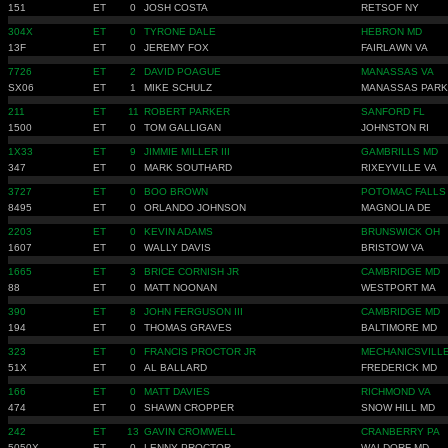
151
ET
0
JOSH COSTA
RETSOF NY
304X
ET
0
TYRONE DALE
HEBRON MD
13F
ET
0
JEREMY FOX
FAIRLAWN VA
7726
ET
2
DAVID POAGUE
MANASSAS VA
SX06
ET
1
MIKE SCHULZ
MANASSAS PARK
211
ET
11
ROBERT PARKER
SANFORD FL
1500
ET
0
TOM GALLIGAN
JOHNSTON RI
1X33
ET
9
JIMMIE MILLER III
GAMBRILLS MD
347
ET
0
MARK SOUTHARD
RIXEYVILLE VA
3727
ET
0
BOO BROWN
POTOMAC FALLS
8495
ET
0
ORLANDO JOHNSON
MAGNOLIA DE
2203
ET
0
KEVIN ADAMS
BRUNSWICK OH
1607
ET
0
WALLY DAVIS
BRISTOW VA
1665
ET
3
BRICE CORNISH JR
CAMBRIDGE MD
88
ET
0
MATT NOONAN
WESTPORT MA
390
ET
8
JOHN FERGUSON III
CAMBRIDGE MD
194
ET
0
THOMAS GRAVES
BALTIMORE MD
323
ET
0
FRANCIS PROCTOR JR
MECHANICSVILL
51X
ET
0
AL BALLARD
FREDERICK MD
166
ET
0
MATT DAVIES
RICHMOND VA
474
ET
0
SHAWN CROPPER
SNOW HILL MD
242
ET
13
GAVIN CROMWELL
CRANBERRY PA
5050X
ET
0
LENNY PROCTOR
WALDORF MD