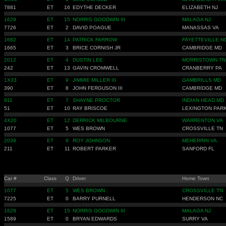
7881
ET
16
EDYTHE DECKER
ELIZABETH NJ
1629
ET
15
NORRIS GOODWIN III
MALAGA NJ
7726
ET
2
DAVID POAGUE
MANASSAS VA
1682
ET
14
PATRICK FARROW
FAYETTEVILLE N
1665
ET
3
BRICE CORNISH JR
CAMBRIDGE MD
2012
ET
4
DUSTIN LEE
MORRISTOWN TN
242
ET
13
GAVIN CROMWELL
CRANBERRY PA
1X33
ET
9
JIMMIE MILLER III
GAMBRILLS MD
390
ET
8
JOHN FERGUSON III
CAMBRIDGE MD
911
ET
7
SHAYNE PROCTOR
INDIAN HEAD MD
51
ET
10
RAY BRISCOE
LEXINGTON PAR
4X20
ET
12
DERRICK MILBOURNE
WARRENTON VA
1077
ET
5
WES BROWN
CROSSVILLE TN
2039
ET
6
ROY JOHNSON
MEHERRIN VA
211
ET
11
ROBERT PARKER
SANFORD FL
Car #
Class
Q
Driver
Home Town
1077
ET
5
WES BROWN
CROSSVILLE TN
7225
ET
0
BARRY PURNELL
HENDERSON NC
1629
ET
15
NORRIS GOODWIN III
MALAGA NJ
1589
ET
0
BRYAN EDWARDS
SURRY VA