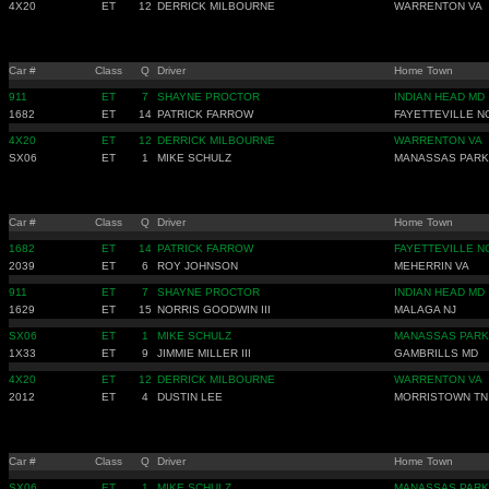
4X20
ET
12
DERRICK MILBOURNE
WARRENTON VA
Car #
Class
Q
Driver
Home Town
911
ET
7
SHAYNE PROCTOR
INDIAN HEAD MD
1682
ET
14
PATRICK FARROW
FAYETTEVILLE N
4X20
ET
12
DERRICK MILBOURNE
WARRENTON VA
SX06
ET
1
MIKE SCHULZ
MANASSAS PARK
Car #
Class
Q
Driver
Home Town
1682
ET
14
PATRICK FARROW
FAYETTEVILLE N
2039
ET
6
ROY JOHNSON
MEHERRIN VA
911
ET
7
SHAYNE PROCTOR
INDIAN HEAD MD
1629
ET
15
NORRIS GOODWIN III
MALAGA NJ
SX06
ET
1
MIKE SCHULZ
MANASSAS PARK
1X33
ET
9
JIMMIE MILLER III
GAMBRILLS MD
4X20
ET
12
DERRICK MILBOURNE
WARRENTON VA
2012
ET
4
DUSTIN LEE
MORRISTOWN TN
Car #
Class
Q
Driver
Home Town
SX06
ET
1
MIKE SCHULZ
MANASSAS PARK