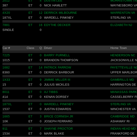
2012
ET
4
DUSTIN LEE
MORRISTOWN TN
387
ET
0
NICK HAMLETT
WAYNESBORO V
4X20
ET
12
DERRICK MILBOURNE
WARRENTON VA
187XL
ET
0
WARDELL PINKNEY
STERLING VA
7881
ET
16
EDYTHE DECKER
ELIZABETH NJ
SINGLE
0
Car #
Class
Q
Driver
Home Town
7225
ET
0
BARRY PURNELL
HENDERSON NC
1015
ET
0
BRANDON THOMPSON
JACKSONVILLE 
1682
ET
14
PATRICK FARROW
FAYETTEVILLE N
8360
ET
0
DERRICK BARBOUR
UPPER MARLBO
1X33
ET
9
JIMMIE MILLER III
GAMBRILLS MD
15
ET
0
JULIUS MICKLES
HARRINGTON DE
8011
ET
0
AJ TIBBS
MANASSAS PARK
414
ET
0
KENAN DORSEY
CASSELBERRY F
187XL
ET
0
WARDELL PINKNEY
STERLING VA
1537
ET
0
JUSTIN EDWARDS
WINCHESTER VA
1665
ET
3
BRICE CORNISH JR
CAMBRIDGE MD
10K
ET
0
JOSEPH FERRARO
ASHAWAY RI
911
ET
7
SHAYNE PROCTOR
INDIAN HEAD MD
1534
ET
0
MARK BLAKE
FRANKFORD DE