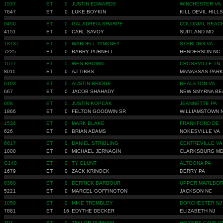
1537
ET
0
JUSTIN EDWARDS
WINCHESTER VA
7647
ET
0
LUKE BOYKIN
KILL DEVIL HILL
9450
ET
0
GALADREIA SHARPE
COLONIAL BEAC
4151
ET
0
CARL SAVOY
SUITLAND MD
187XL
ET
0
WARDELL PINKNEY
STERLING VA
7225
ET
0
BARRY PURNELL
HENDERSON NC
1077
ET
5
WES BROWN
CROSSVILLE TN
8011
ET
0
AJ TIBBS
MANASSAS PARK
610X
ET
0
AUSTIN BRIDGE
BEALETON VA
667
ET
0
JACOB SHAHADY
NEW SMYRNA BE
668
ET
0
JUSTIN KOPCAK
JEANNETTE PA
1866
ET
0
FELTON GOODWIN SR
WILLIAMSTOWN 
1534
ET
0
MARK BLAKE
FRANKFORD DE
626
ET
0
BRIAN ADAMS
NOKESVILLE VA
6617
ET
0
DANIEL STRIBLING
CENTREVILLE VA
1000
ET
0
MICHAEL JERNAGIN
CLARKSBURG M
G140
ET
0
TY GLUNT
ALTOONA PA
1679
ET
0
ZACK KRINOCK
DERRY PA
8360
ET
0
DERRICK BARBOUR
UPPER MARLBO
5221
ET
0
MARCEL GOFFINGTON
JACKSON NC
1059
ET
0
MIKE TREMBLEY
DORCHESTER NJ
7881
ET
16
EDYTHE DECKER
ELIZABETH NJ
307
ET
0
TAYLOR DUNHAM
WEYERS CAVE V