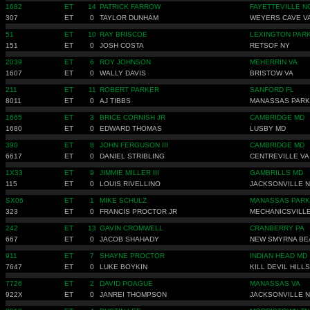
1682
ET
14
PATRICK FARROW
FAYETTEVILLE N
307
ET
0
TAYLOR DUNHAM
WEYERS CAVE V
51
ET
10
RAY BRISCOE
LEXINGTON PAR
151
ET
0
JOSH COSTA
RETSOF NY
2039
ET
6
ROY JOHNSON
MEHERRIN VA
1607
ET
0
WALLY DAVIS
BRISTOW VA
211
ET
11
ROBERT PARKER
SANFORD FL
8011
ET
0
AJ TIBBS
MANASSAS PARK
1665
ET
3
BRICE CORNISH JR
CAMBRIDGE MD
1680
ET
0
EDWARD THOMAS
LUSBY MD
390
ET
8
JOHN FERGUSON III
CAMBRIDGE MD
6617
ET
0
DANIEL STRIBLING
CENTREVILLE VA
1X33
ET
9
JIMMIE MILLER III
GAMBRILLS MD
115
ET
0
LOUIS RIVELLINO
JACKSONVILLE 
SX06
ET
1
MIKE SCHULZ
MANASSAS PARK
323
ET
0
FRANCIS PROCTOR JR
MECHANICSVILL
242
ET
13
GAVIN CROMWELL
CRANBERRY PA
667
ET
0
JACOB SHAHADY
NEW SMYRNA BE
911
ET
7
SHAYNE PROCTOR
INDIAN HEAD MD
7647
ET
0
LUKE BOYKIN
KILL DEVIL HILL
7726
ET
2
DAVID POAGUE
MANASSAS VA
922X
ET
0
JANREI THOMPSON
JACKSONVILLE 