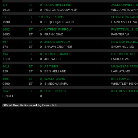
115
ET
0
LOUIS RIVELLINO
JACKSONVILLE 
1614
ET
0
FELTON GOODWIN JR
WILLIAMSTOWN 
51
ET
10
RAY BRISCOE
LEXINGTON PAR
1590
ET
0
SEQUOQAH SWAIN
GAINESVILLE VA
1682
ET
14
PATRICK FARROW
FAYETTEVILLE N
1683
ET
0
FRANK DIAZ
PAINTER VA
667
ET
0
JACOB SHAHADY
NEW SMYRNA BE
474
ET
0
SHAWN CROPPER
SNOW HILL MD
194
ET
0
THOMAS GRAVES
BALTIMORE MD
X333
ET
0
JOE WOLFE
FAIRFAX VA
8011
ET
0
AJ TIBBS
MANASSAS PARK
920
ET
0
BEN HELLAND
LAPLATA MD
1607
ET
0
WALLY DAVIS
BRISTOW VA
9460
ET
0
SIMEON AMARU
WHEATLEY HEIG
7647
ET
0
LUKE BOYKIN
KILL DEVIL HILL
SINGLE
0
Official Results Provided by Compulink