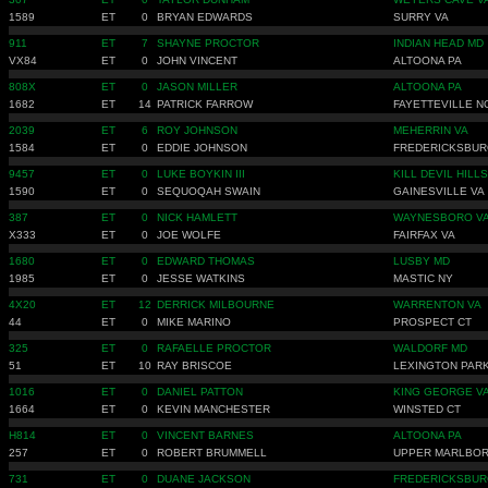
1589
ET
0
BRYAN EDWARDS
SURRY VA
911
ET
7
SHAYNE PROCTOR
INDIAN HEAD MD
VX84
ET
0
JOHN VINCENT
ALTOONA PA
808X
ET
0
JASON MILLER
ALTOONA PA
1682
ET
14
PATRICK FARROW
FAYETTEVILLE N
2039
ET
6
ROY JOHNSON
MEHERRIN VA
1584
ET
0
EDDIE JOHNSON
FREDERICKSBUR
9457
ET
0
LUKE BOYKIN III
KILL DEVIL HILL
1590
ET
0
SEQUOQAH SWAIN
GAINESVILLE VA
387
ET
0
NICK HAMLETT
WAYNESBORO V
X333
ET
0
JOE WOLFE
FAIRFAX VA
1680
ET
0
EDWARD THOMAS
LUSBY MD
1985
ET
0
JESSE WATKINS
MASTIC NY
4X20
ET
12
DERRICK MILBOURNE
WARRENTON VA
44
ET
0
MIKE MARINO
PROSPECT CT
325
ET
0
RAFAELLE PROCTOR
WALDORF MD
51
ET
10
RAY BRISCOE
LEXINGTON PAR
1016
ET
0
DANIEL PATTON
KING GEORGE V
1664
ET
0
KEVIN MANCHESTER
WINSTED CT
H814
ET
0
VINCENT BARNES
ALTOONA PA
257
ET
0
ROBERT BRUMMELL
UPPER MARLBO
731
ET
0
DUANE JACKSON
FREDERICKSBUR