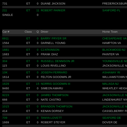
731
ET
0
DUANE JACKSON
FREDERICKSBUR
211
ET
11
ROBERT PARKER
SANFORD FL
SINGLE
0
Car #
Class
Q
Driver
Home Town
6911
ET
0
BARRY PRYER SR
CHESAPEAKE VA
1564
ET
0
DARNELL YOUNG
HAMPTON VA
1681
ET
0
CJ ATKINSON
BLACKWOOD NJ
1683
ET
0
FRANK DIAZ
PAINTER VA
304
ET
0
RUSSELL DENNISON JR
YOUNGSVILLE N
115
ET
0
LOUIS RIVELLINO
JACKSONVILLE 
10K
ET
0
JOSEPH FERRARO
ASHAWAY RI
1614
ET
0
FELTON GOODWIN JR
WILLIAMSTOWN 
1629
ET
15
NORRIS GOODWIN III
MALAGA NJ
9460
ET
0
SIMEON AMARU
WHEATLEY HEIG
922X
ET
0
JANREI THOMPSON
JACKSONVILLE 
666
ET
0
NATE CASTRO
LINDENHURST N
1015
ET
0
BRANDON THOMPSON
JACKSONVILLE 
414
ET
0
KENAN DORSEY
CASSELBERRY F
709
ET
0
TANYA LOVETT
SEAFORD DE
1669
ET
0
ROBERT STEYER
DOVER DE