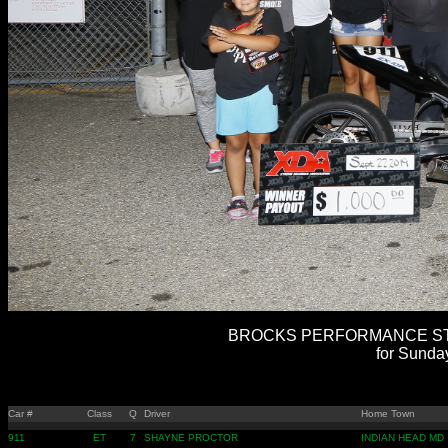
BROCKS PERFORMANCE STRE
for Sunda
Car #
Class
Q
Driver
Home Town
911
ET
7
SHAYNE PROCTOR
INDIAN HEAD MD