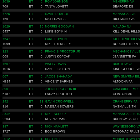
2039
ET
6
ROY JOHNSON
MEHERRIN VA
709
ET
0
TANYA LOVETT
SEAFORD DE
7726
ET
2
DAVID POAGUE
MANASSAS VA
166
ET
0
MATT DAVIES
RICHMOND VA
1629
ET
15
NORRIS GOODWIN III
MALAGA NJ
9457
ET
0
LUKE BOYKIN III
KILL DEVIL HILL
7647
ET
0
LUKE BOYKIN
KILL DEVIL HILL
1059
ET
0
MIKE TREMBLEY
DORCHESTER NJ
323
ET
0
FRANCIS PROCTOR JR
MECHANICSVILL
668
ET
0
JUSTIN KOPCAK
JEANNETTE PA
1607
ET
0
WALLY DAVIS
BRISTOW VA
1016
ET
0
DANIEL PATTON
KING GEORGE V
667
ET
0
JACOB SHAHADY
NEW SMYRNA BE
H814
ET
0
VINCENT BARNES
ALTOONA PA
390
ET
8
JOHN FERGUSON III
CAMBRIDGE MD
6187
ET
0
LARAY PROCTOR
CLINTON MD
242
ET
13
GAVIN CROMWELL
CRANBERRY PA
816
ET
0
MAEGAN BOWERS
NASHVILLE TN
SX06
ET
1
MIKE SCHULZ
MANASSAS PARK
2203
ET
0
KEVIN ADAMS
BRUNSWICK OH
387
ET
0
NICK HAMLETT
WAYNESBORO V
3727
ET
0
BOO BROWN
POTOMAC FALLS
2012
ET
4
DUSTIN LEE
MORRISTOWN TN