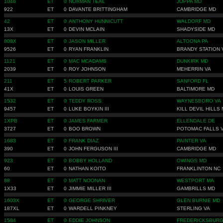
1046
ET
0
NORMAN TEAL
JOPPA MD
922
ET
0
DAVANTE BRITTINGHAM
CAMBRIDGE MD
42
ET
0
ANTHONY HUNNICUTT
WALDORF MD
13X
ET
0
DEVIN MCLAIN
SHADYSIDE MD
808X
ET
0
JASON MILLER
ALTOONA PA
9526
ET
0
RYAN FRANKLIN
BRANDY STATION 
1121
ET
0
MAC MCADAMS
DUNKIRK MD
2039
ET
0
ROY JOHNSON
MEHERRIN VA
211
ET
5
ROBERT PARKER
SANFORD FL
41X
ET
0
LOUIS GREEN
BALTIMORE MD
1532
ET
0
TEDDY ROSS
WAYNESBORO VA
9457
ET
0
LUKE BOYKIN III
KILL DEVIL HILLS
1XPB
ET
0
JAMES FARMER
ELLENDALE DE
3727
ET
0
BOO BROWN
POTOMAC FALLS 
1683
ET
0
FRANK DIAZ
PAINTER VA
390
ET
0
JOHN FERGUSON III
CAMBRIDGE MD
923
ET
0
BOBBY HOLLAND
OWINGS MD
60
ET
0
NATHAN KOITO
FRANKLINTON NC
88
ET
0
MATT NOONAN
WESTPORT MA
1X33
ET
0
JIMMIE MILLER III
GAMBRILLS MD
1603X
ET
0
GEORGE SHRIVER
GLEN BURNIE MD
187XL
ET
0
WARDELL PINKNEY
STERLING VA
1584
ET
0
EDDIE JOHNSON
FREDERICKSBURG