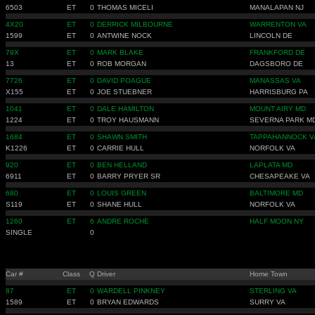
6503
ET
0
THOMAS MICELI
MANALAPAN NJ
4X20
ET
0
DERRICK MILBOURNE
WARRENTON VA
1599
ET
0
ANTWINE NOCK
LINCOLN DE
79X
ET
0
MARK BLAKE
FRANKFORD DE
13
ET
0
ROB MORGAN
DAGSBORO DE
7726
ET
0
DAVID POAGUE
MANASSAS VA
X155
ET
0
JOE STUEBNER
HARRISBURG PA
1041
ET
0
DALE HAMILTON
MOUNT AIRY MD
1224
ET
0
TROY HAUSMANN
SEVERNA PARK M
1684
ET
0
SHAWN SMITH
TAPPAHANNOCK V
K1226
ET
0
CARRIE HULL
NORFOLK VA
920
ET
0
BEN HELLAND
LAPLATA MD
6911
ET
0
BARRY PRYER SR
CHESAPEAKE VA
680
ET
0
LOUIS GREEN
BALTIMORE MD
S119
ET
0
SHANE HULL
NORFOLK VA
1260
ET
6
ANDRE ROCHE
HALF MOON NY
SINGLE
0
Car #
Class
Q
Driver
Home Town
87
ET
0
WARDELL PINKNEY
STERLING VA
1589
ET
0
BRYAN EDWARDS
SURRY VA