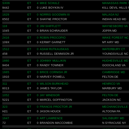
SX06
ET
4
MIKE SCHULZ
MANASSAS PARK 
9442
ET
0
LUKE BOYKIN IV
KILL DEVIL HILLS
1629
ET
0
NORRIS GOODWIN III
MALAGA NJ
6502
ET
0
SHAYNE PROCTOR
INDIAN HEAD MD
118
ET
0
JIM SHIFFLETT
WAYNESBORO VA
1045
ET
0
BRIAN SCHRAUDER
JOPPA MD
2416
ET
0
ROBIN PROCOPIO
WAKE FOREST NC
109X
ET
0
KERMIT GARNETT
MT AIRY MD
1512
ET
0
ADAM RUTKAUSKAS
WATERBURY CT
458
ET
0
RUSSELL DENNISON JR
YOUNGSVILLE NC
1660
ET
0
JOHNNY MULLIKIN
HUGHESVILLE MD
9404
ET
0
RANDY TOWNER
GOOCHLAND VA
1665
ET
0
BRICE CORNISH JR
CAMBRIDGE MD
1910
ET
0
HARVEY POWELL
FELTON DE
311
ET
0
WILSON BURKHEAD
HENRICO VA
6013
ET
0
JAMES TAYLOR
MARBURY MD
1052
ET
0
JAY WINDSOR
FELTON DE
5221
ET
0
MARCEL GOFFINGTON
JACKSON NC
323
ET
0
FRANCIS PROCTOR JR
MECHANICSVILLE
H21
ET
0
JASON HOUCK
ALTOONA PA
1647
ET
0
ART LAWRENCE
SALISBURY MD
72
ET
0
BRANDON MACCOMBIE
N SYRACUSE NY