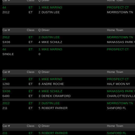
Car #
Class
Q
Driver
Home Town
44
ET
1
MIKE MARINO
PROSPECT CT
2012
ET
2
DUSTIN LEE
MORRISTOWN TN
Car #
Class
Q
Driver
Home Town
2012
ET
2
DUSTIN LEE
MORRISTOWN TN
SX06
ET
4
MIKE SCHULZ
MANASSAS PARK 
44
ET
1
MIKE MARINO
PROSPECT CT
SINGLE
0
Car #
Class
Q
Driver
Home Town
44
ET
1
MIKE MARINO
PROSPECT CT
1260
ET
6
ANDRE ROCHE
HALF MOON NY
SX06
ET
4
MIKE SCHULZ
MANASSAS PARK 
6480
ET
3
DEREK CRAWFORD
CHARLOTTESVILL
2012
ET
2
DUSTIN LEE
MORRISTOWN TN
211
ET
5
ROBERT PARKER
SANFORD FL
Car #
Class
Q
Driver
Home Town
211
ET
5
ROBERT PARKER
SANFORD FL