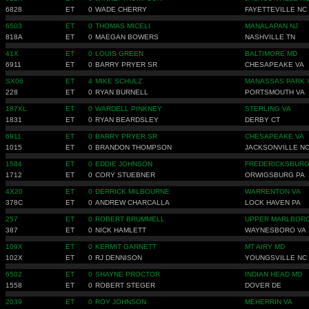
6828
ET
0
WADE CHERRY
FAYETTEVILLE NC
6503
ET
0
THOMAS MICELI
MANALAPAN NJ
818A
ET
0
MAEGAN BOWERS
NASHVILLE TN
41X
ET
0
LOUIS GREEN
BALTIMORE MD
6911
ET
0
BARRY PRYER SR
CHESAPEAKE VA
SX06
ET
4
MIKE SCHULZ
MANASSAS PARK 
228
ET
0
RYAN BURNELL
PORTSMOUTH VA
187XL
ET
0
WARDELL PINKNEY
STERLING VA
1831
ET
0
RYAN BEARDSLEY
DERBY CT
6911
ET
0
BARRY PRYER SR
CHESAPEAKE VA
1015
ET
0
BRANDON THOMPSON
JACKSONVILLE N
1584
ET
0
EDDIE JOHNSON
FREDERICKSBURG
1712
ET
0
CORY STUEBNER
ORWIGSBURG PA
4X20
ET
0
DERRICK MILBOURNE
WARRENTON VA
378C
ET
0
ANDREW CHARCALLA
LOCK HAVEN PA
257
ET
0
ROBERT BRUMMELL
UPPER MARLBOR
387
ET
0
NICK HAMLETT
WAYNESBORO VA
109X
ET
0
KERMIT GARNETT
MT AIRY MD
102X
ET
0
RJ DENNISON
YOUNGSVILLE NC
6502
ET
0
SHAYNE PROCTOR
INDIAN HEAD MD
1558
ET
0
ROBERT STEGER
DOVER DE
2039
ET
0
ROY JOHNSON
MEHERRIN VA