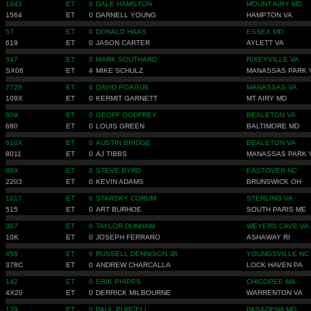
1041
ET
0
DALE HAMILTON
MOUNT AIRY MD
1564
ET
0
DARNELL YOUNG
HAMPTON VA
57
ET
0
DONALD HAAS
ESSEX MD
619
ET
0
JASON CARTER
AYLETT VA
347
ET
0
MARK SOUTHARD
RIXEYVILLE VA
SX06
ET
4
MIKE SCHULZ
MANASSAS PARK 
7726
ET
0
DAVID POAGUE
MANASSAS VA
109X
ET
0
KERMIT GARNETT
MT AIRY MD
609
ET
0
GEOFF GODFREY
BEALETON VA
680
ET
0
LOUIS GREEN
BALTIMORE MD
610X
ET
0
AUSTIN BRIDGE
BEALETON VA
8011
ET
0
AJ TIBBS
MANASSAS PARK 
88X
ET
0
STEVE BYRD
EASTOVER NC
2203
ET
0
KEVIN ADAMS
BRUNSWICK OH
1017
ET
0
STARSKY CORUM
STERLING VA
515
ET
0
ART BURHOE
SOUTH PARIS ME
307
ET
0
TAYLOR DUNHAM
WEYERS CAVE VA
10K
ET
0
JOSEPH FERRARO
ASHAWAY RI
458
ET
0
RUSSELL DENNISON JR
YOUNGSVILLE NC
378C
ET
0
ANDREW CHARCALLA
LOCK HAVEN PA
142
ET
0
ERIK PHIPPS
CHICOPEE MA
4X20
ET
0
DERRICK MILBOURNE
WARRENTON VA
129
ET
0
PAUL PURCELL
PASADENA MD