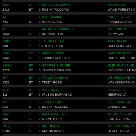
1629
ET
0
NORRIS GOODWIN III
MALAGA NJ
2416
ET
0
ROBIN PROCOPIO
WAKE FOREST NC
44
ET
1
MIKE MARINO
PROSPECT CT
79X
ET
0
MARK BLAKE
FRANKFORD DE
42
ET
0
ANTHONY HUNNICUTT
WALDORF MD
1046
ET
0
NORMAN TEAL
JOPPA MD
808X
ET
0
JASON MILLER
ALTOONA PA
680
ET
0
LOUIS GREEN
BALTIMORE MD
1260
ET
6
ANDRE ROCHE
HALF MOON NY
1660
ET
0
JOHNNY MULLIKIN
HUGHESVILLE MD
1603X
ET
0
GEORGE SHRIVER
GLEN BURNIE MD
922X
ET
0
JANREI THOMPSON
JACKSONVILLE N
307
ET
0
TAYLOR DUNHAM
WEYERS CAVE VA
1532
ET
0
TEDDY ROSS
WAYNESBORO VA
W76
ET
0
MIKE WEYER
TYRONE PA
311
ET
0
WILSON BURKHEAD
HENRICO VA
1XPB
ET
0
JAMES FARMER
ELLENDALE DE
923
ET
0
BOBBY HOLLAND
OWINGS MD
1041
ET
0
DALE HAMILTON
MOUNT AIRY MD
88X
ET
0
STEVE BYRD
EASTOVER NC
2012
ET
2
DUSTIN LEE
MORRISTOWN TN
610X
ET
0
AUSTIN BRIDGE
BEALETON VA