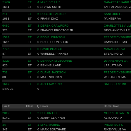
SX06
ET
4
MIKE SCHULZ
MANASSAS PARK 
1684
ET
0
SHAWN SMITH
TAPPAHANNOCK V
211
ET
5
ROBERT PARKER
SANFORD FL
1683
ET
0
FRANK DIAZ
PAINTER VA
6480
ET
3
DEREK CRAWFORD
CHARLOTTESVILL
323
ET
0
FRANCIS PROCTOR JR
MECHANICSVILLE
1584
ET
0
EDDIE JOHNSON
FREDERICKSBURG
1665
ET
0
BRICE CORNISH JR
CAMBRIDGE MD
7726
ET
0
DAVID POAGUE
MANASSAS VA
87
ET
0
WARDELL PINKNEY
STERLING VA
4X20
ET
0
DERRICK MILBOURNE
WARRENTON VA
920
ET
0
BEN HELLAND
LAPLATA MD
731
ET
0
DUANE JACKSON
FREDERICKSBURG
88
ET
0
MATT NOONAN
WESTPORT MA
1647
ET
0
ART LAWRENCE
SALISBURY MD
SINGLE
0
Car #
Class
Q
Driver
Home Town
2012
ET
2
DUSTIN LEE
MORRISTOWN TN
814C
ET
0
JERRY CLAPPER
ALTOONA PA
44
ET
1
MIKE MARINO
PROSPECT CT
347
ET
0
MARK SOUTHARD
RIXEYVILLE VA