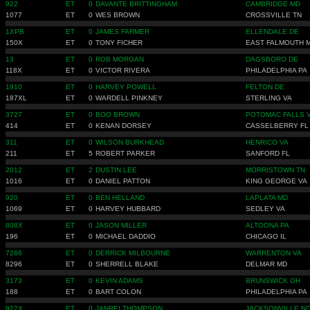
922
ET
0
DAVANTE BRITTINGHAM
CAMBRIDGE MD
1077
ET
0
WES BROWN
CROSSVILLE TN
1XPB
ET
0
JAMES FARMER
ELLENDALE DE
150X
ET
0
TONY FICHER
EAST FALMOUTH 
13
ET
0
ROB MORGAN
DAGSBORO DE
118X
ET
0
VICTOR RIVERA
PHILADELPHIA PA
1910
ET
0
HARVEY POWELL
FELTON DE
187XL
ET
0
WARDELL PINKNEY
STERLING VA
3727
ET
0
BOO BROWN
POTOMAC FALLS 
414
ET
0
KENAN DORSEY
CASSELBERRY FL
311
ET
0
WILSON BURKHEAD
HENRICO VA
211
ET
5
ROBERT PARKER
SANFORD FL
2012
ET
2
DUSTIN LEE
MORRISTOWN TN
1016
ET
0
DANIEL PATTON
KING GEORGE VA
920
ET
0
BEN HELLAND
LAPLATA MD
1069
ET
0
HARVEY HUBBARD
SEDLEY VA
808X
ET
0
JASON MILLER
ALTOONA PA
196
ET
0
MICHAEL DADDIO
CHICAGO IL
7266
ET
0
DERRICK MILBOURNE
WARRENTON VA
8296
ET
0
SHERRELL BLAKE
DELMAR MD
3173
ET
0
KEVIN ADAMS
BRUNSWICK OH
188
ET
0
BART COLON
PHILADELPHIA PA
922X
ET
0
JANREI THOMPSON
JACKSONVILLE N