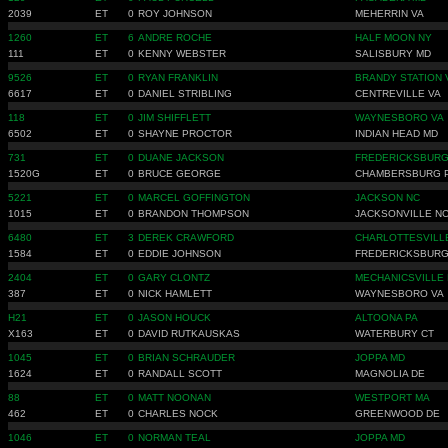
2039
ET
0
ROY JOHNSON
MEHERRIN VA
1260
ET
6
ANDRE ROCHE
HALF MOON NY
111
ET
0
KENNY WEBSTER
SALISBURY MD
9526
ET
0
RYAN FRANKLIN
BRANDY STATION 
6617
ET
0
DANIEL STRIBLING
CENTREVILLE VA
118
ET
0
JIM SHIFFLETT
WAYNESBORO VA
6502
ET
0
SHAYNE PROCTOR
INDIAN HEAD MD
731
ET
0
DUANE JACKSON
FREDERICKSBURG
1520G
ET
0
BRUCE GEORGE
CHAMBERSBURG 
5221
ET
0
MARCEL GOFFINGTON
JACKSON NC
1015
ET
0
BRANDON THOMPSON
JACKSONVILLE N
6480
ET
3
DEREK CRAWFORD
CHARLOTTESVILL
1584
ET
0
EDDIE JOHNSON
FREDERICKSBURG
2404
ET
0
GARY CLONTZ
MECHANICSVILLE
387
ET
0
NICK HAMLETT
WAYNESBORO VA
H21
ET
0
JASON HOUCK
ALTOONA PA
X163
ET
0
DAVID RUTKAUSKAS
WATERBURY CT
1045
ET
0
BRIAN SCHRAUDER
JOPPA MD
1624
ET
0
RANDALL SCOTT
MAGNOLIA DE
88
ET
0
MATT NOONAN
WESTPORT MA
462
ET
0
CHARLES NOCK
GREENWOOD DE
1046
ET
0
NORMAN TEAL
JOPPA MD