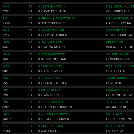
9442
ET
0
LUKE BOYKIN IV
KILL DEVIL HILLS
3286
ET
0
DAVID BESHARA
COLUMBUS OH
323
ET
0
FRANCIS PROCTOR JR
MECHANICSVILLE
X155
ET
0
JOE STUEBNER
HARRISBURG PA
6013
ET
0
JAMES TAYLOR
MARBURY MD
1712
ET
0
CORY STUEBNER
ORWIGSBURG PA
1052
ET
0
JAY WINDSOR
FELTON DE
9460
ET
0
SIMEON AMARU
WHEATLEY HEIGH
1647
ET
0
ART LAWRENCE
SALISBURY MD
1686
ET
0
KENNY MORGAN
LYNCHBURG VA
9457
ET
0
LUKE BOYKIN III
KILL DEVIL HILLS
302
ET
0
HANK LOVETT
SEAFORD DE
1684
ET
0
SHAWN SMITH
TAPPAHANNOCK V
1558
ET
0
ROBERT STEGER
DOVER DE
79X
ET
0
MARK BLAKE
FRANKFORD DE
228
ET
0
RYAN BURNELL
PORTSMOUTH VA
13X
ET
0
DEVIN MCLAIN
SHADYSIDE MD
8265
ET
0
ORLANDO JOHNSON
MAGNOLIA DE
1629
ET
0
NORRIS GOODWIN III
MALAGA NJ
1603X
ET
0
GEORGE SHRIVER
GLEN BURNIE MD
2140
ET
0
FRED YERGER
READING PA
X333
ET
0
JOE WOLFE
FAIRFAX VA