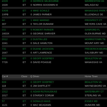
4X20
ET
0
DERRICK MILBOURNE
WARRENTON VA
1629
ET
0
NORRIS GOODWIN III
MALAGA NJ
SX06
ET
4
MIKE SCHULZ
MANASSAS PARK 
1XPB
ET
0
JAMES FARMER
ELLENDALE DE
44
ET
1
MIKE MARINO
PROSPECT CT
307
ET
0
TAYLOR DUNHAM
WEYERS CAVE VA
211
ET
5
ROBERT PARKER
SANFORD FL
1603X
ET
0
GEORGE SHRIVER
GLEN BURNIE MD
2012
ET
2
DUSTIN LEE
MORRISTOWN TN
1041
ET
0
DALE HAMILTON
MOUNT AIRY MD
731
ET
0
DUANE JACKSON
FREDERICKSBURG
1647
ET
0
ART LAWRENCE
SALISBURY MD
609
ET
0
GEOFF GODFREY
BEALETON VA
7726
ET
0
DAVID POAGUE
MANASSAS VA
Car #
Class
Q
Driver
Home Town
609
ET
0
GEOFF GODFREY
BEALETON VA
118
ET
0
JIM SHIFFLETT
WAYNESBORO VA
1512
ET
0
ADAM RUTKAUSKAS
WATERBURY CT
1017
ET
0
STARSKY CORUM
STERLING VA
57
ET
0
DONALD HAAS
ESSEX MD
1121
ET
0
MAC MCADAMS
DUNKIRK MD