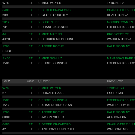
W76
ET
0
MIKE WEYER
TYRONE PA
6480
ET
3
DEREK CRAWFORD
CHARLOTTESVILL
609
ET
0
GEOFF GODFREY
BEALETON VA
2012
ET
2
DUSTIN LEE
MORRISTOWN TN
731
ET
0
DUANE JACKSON
FREDERICKSBURG
44
ET
1
MIKE MARINO
PROSPECT CT
4X20
ET
0
DERRICK MILBOURNE
WARRENTON VA
1260
ET
6
ANDRE ROCHE
HALF MOON NY
SINGLE
0
SX06
ET
4
MIKE SCHULZ
MANASSAS PARK 
1584
ET
0
EDDIE JOHNSON
FREDERICKSBURG
Car #
Class
Q
Driver
Home Town
W76
ET
0
MIKE WEYER
TYRONE PA
57
ET
0
DONALD HAAS
ESSEX MD
1584
ET
0
EDDIE JOHNSON
FREDERICKSBURG
1512
ET
0
ADAM RUTKAUSKAS
WATERBURY CT
1260
ET
6
ANDRE ROCHE
HALF MOON NY
808X
ET
0
JASON MILLER
ALTOONA PA
6480
ET
3
DEREK CRAWFORD
CHARLOTTESVILL
42
ET
0
ANTHONY HUNNICUTT
WALDORF MD