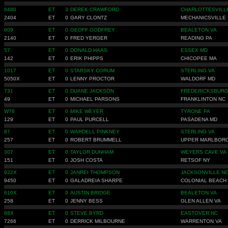
6480
ET
3
DEREK CRAWFORD
CHARLOTTESVILL
2404
ET
0
GARY CLONTZ
MECHANICSVILLE
609
ET
0
GEOFF GODFREY
BEALETON VA
2140
ET
0
FRED YERGER
READING PA
57
ET
0
DONALD HAAS
ESSEX MD
142
ET
0
ERIK PHIPPS
CHICOPEE MA
1017
ET
0
STARSKY CORUM
STERLING VA
5050X
ET
0
LENNY PROCTOR
WALDORF MD
731
ET
0
DUANE JACKSON
FREDERICKSBURG
49
ET
0
MICHAEL PARSONS
FRANKLINTON NC
W76
ET
0
MIKE WEYER
TYRONE PA
129
ET
0
PAUL PURCELL
PASADENA MD
87
ET
0
WARDELL PINKNEY
STERLING VA
257
ET
0
ROBERT BRUMMELL
UPPER MARLBOR
307
ET
0
TAYLOR DUNHAM
WEYERS CAVE VA
151
ET
0
JOSH COSTA
RETSOF NY
922X
ET
0
JANREI THOMPSON
JACKSONVILLE N
9450
ET
0
GALADREIA SHARPE
COLONIAL BEACH
610X
ET
0
AUSTIN BRIDGE
BEALETON VA
258
ET
0
JENNY BESS
GLEN ALLEN VA
88X
ET
0
STEVE BYRD
EASTOVER NC
7266
ET
0
DERRICK MILBOURNE
WARRENTON VA