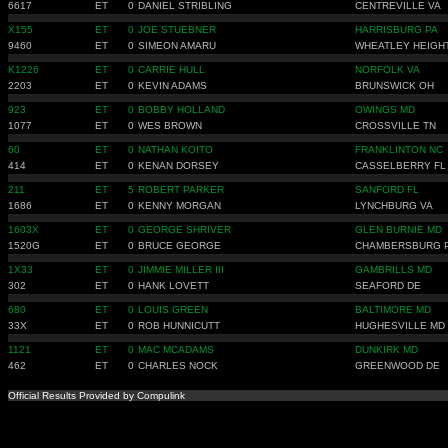
6617
ET
0
DANIEL STRIBLING
CENTREVILLE VA
X155
ET
0
JOE STUEBNER
HARRISBURG PA
9460
ET
0
SIMEON AMARU
WHEATLEY HEIGH
K1226
ET
0
CARRIE HULL
NORFOLK VA
2203
ET
0
KEVIN ADAMS
BRUNSWICK OH
923
ET
0
BOBBY HOLLAND
OWINGS MD
1077
ET
0
WES BROWN
CROSSVILLE TN
60
ET
0
NATHAN KOITO
FRANKLINTON NC
414
ET
0
KENAN DORSEY
CASSELBERRY FL
211
ET
5
ROBERT PARKER
SANFORD FL
1686
ET
0
KENNY MORGAN
LYNCHBURG VA
1603X
ET
0
GEORGE SHRIVER
GLEN BURNIE MD
1520G
ET
0
BRUCE GEORGE
CHAMBERSBURG 
1X33
ET
0
JIMMIE MILLER III
GAMBRILLS MD
302
ET
0
HANK LOVETT
SEAFORD DE
680
ET
0
LOUIS GREEN
BALTIMORE MD
33X
ET
0
ROB HUNNICUTT
HUGHESVILLE MD
1121
ET
0
MAC MCADAMS
DUNKIRK MD
462
ET
0
CHARLES NOCK
GREENWOOD DE
Official Results Provided by Compulink