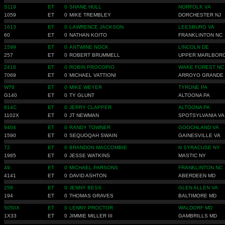
S119
ET
0
SHANE HULL
NORFOLK VA
1059
ET
0
MIKE TREMBLEY
DORCHESTER NJ
1613
ET
0
LAWRENCE JACKSON
LEESBURG VA
60
ET
0
NATHAN KOITO
FRANKLINTON NC
1599
ET
0
ANTWINE NOCK
LINCOLN DE
257
ET
0
ROBERT BRUMMELL
UPPER MARLBOR
2416
ET
0
ROBIN PROCOPIO
WAKE FOREST NC
7069
ET
0
MICHAEL VATTIONI
ARROYO GRANDE
W76
ET
0
MIKE WEYER
TYRONE PA
G140
ET
0
TY GLUNT
ALTOONA PA
814C
ET
0
JERRY CLAPPER
ALTOONA PA
1102X
ET
0
JT NEWMAN
SPOTSYLVANIA VA
9404
ET
0
RANDY TOWNER
GOOCHLAND VA
1590
ET
0
SEQUOQAH SWAIN
GAINESVILLE VA
72
ET
0
BRANDON MACCOMBIE
N SYRACUSE NY
1985
ET
0
JESSE WATKINS
MASTIC NY
49
ET
0
MICHAEL PARSONS
FRANKLINTON NC
4141
ET
0
DAVID ASHTON
ABERDEEN MD
258
ET
0
JENNY BESS
GLEN ALLEN VA
194
ET
0
THOMAS GRAVES
BALTIMORE MD
5050X
ET
0
LENNY PROCTOR
WALDORF MD
1X33
ET
0
JIMMIE MILLER III
GAMBRILLS MD