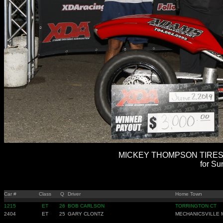
MICKEY THOMPSON TIRES 
for Su
Car #
Class
Q
Driver
Home Town
1215
ET
26
BOB CARLSON
TORRINGTON CT
2404
ET
25
GARY CLONTZ
MECHANICSVILLE 