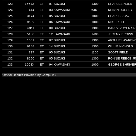
123
1561X
ET
07 SUZUKI
1300
CHARLES NOCK
124
414
ET
03 KAWASAKI
636
KENAN DORSEY
125
3174
ET
05 SUZUKI
1000
CHARLES CAVE
126
9509
ET
06 KAWASAKI
1000
MIKE REID
127
6911
ET
09 SUZUKI
1300
BARRY PRYER SR
128
5150
ET
12 KAWASAKI
1400
JEREMY BROWN
129
1561
ET
07 SUZUKI
1300
ARTHUR LAWREN
130
6148
ET
14 SUZUKI
1300
WILLIE NICHOLS
131
737
ET
95 SUZUKI
1100
SCOTT FIELD
132
8290
ET
05 SUZUKI
1300
RONNIE REECE JR
133
1603X
ET
94 KAWASAKI
1000
GEORGE SHRIVE
Official Results Provided by Compulink