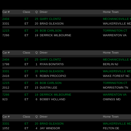
Car #
Class
Q
Driver
Home Town
2404
ET
25
GARY CLONTZ
MECHANICSVILLE 
3331
ET
20
BRAD GLEASON
WALKERSVILLE M
1215
ET
26
BOB CARLSON
TORRINGTON CT
7266
ET
19
DERRICK MILBOURNE
WARRENTON VA
Car #
Class
Q
Driver
Home Town
2404
ET
25
GARY CLONTZ
MECHANICSVILLE 
1798
ET
1
RYAN BONITATIS
BERLIN NJ
3331
ET
20
BRAD GLEASON
WALKERSVILLE M
2416
ET
5
ROBIN PROCOPIO
WAKE FOREST NC
1215
ET
26
BOB CARLSON
TORRINGTON CT
2012
ET
15
DUSTIN LEE
MORRISTOWN TN
7266
ET
19
DERRICK MILBOURNE
WARRENTON VA
923
ET
6
BOBBY HOLLAND
OWINGS MD
Car #
Class
Q
Driver
Home Town
3331
ET
20
BRAD GLEASON
WALKERSVILLE M
1052
ET
4
JAY WINDSOR
FELTON DE