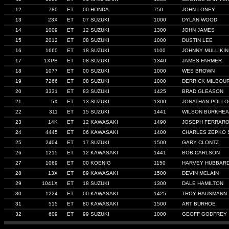
12
780
ET
00 HONDA
750
JOHN LONEY
13
23X
ET
07 SUZUKI
1000
DYLAN WOOD
14
1009
ET
12 SUZUKI
1300
JOHN JAMES
15
2012
ET
08 SUZUKI
1000
DUSTIN LEE
16
1660
ET
18 SUZUKI
1100
JOHNNY MULLIKIN
17
1XPB
ET
08 SUZUKI
1340
JAMES FARMER
18
1077
ET
00 SUZUKI
1000
WES BROWN
19
7266
ET
08 SUZUKI
1000
DERRICK MILBOU
20
3331
ET
83 SUZUKI
1425
BRAD GLEASON
21
5X
ET
13 SUZUKI
1300
JONATHAN POLLO
22
311
ET
15 SUZUKI
1441
WILSON BURKHE
23
14K
ET
12 KAWASAKI
1490
JOSEPH FERRAR
24
4445
ET
06 KAWASAKI
1400
CHARLES ZEPKO 
25
2404
ET
17 SUZUKI
1500
GARY CLONTZ
26
1215
ET
12 KAWASAKI
1441
BOB CARLSON
27
1069
ET
00 KOENIG
1150
HARVEY HUBBAR
28
13X
ET
89 KAWASAKI
1500
DEVIN MCLAIN
29
1041X
ET
18 SUZUKI
1300
DALE HAMILTON
30
1224
ET
00 KAWASAKI
1425
TROY HAUSMANN
31
515
ET
80 KAWASAKI
1500
ART BURHOE
32
609
ET
99 SUZUKI
1000
GEOFF GODFREY