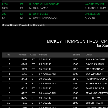
7266
ET
19
DERRICK MILBOURNE
WARRENTON VA
1009
ET
14
JOHN JAMES
PHILADELPHIA PA
780
ET
12
JOHN LONEY
DALZELL SC
5X
ET
21
JONATHAN POLLOCK
ATCO NJ
Official Results Provided by Compulink
MICKEY THOMPSON TIRES TOP SPO
for Su
Pos
Number
Class
Vehicle
Engine
Driver
1
1798
ET
07 SUZUKI
1300
RYAN BONITATIS
2
4141
ET
95 SUZUKI
1500
DAVID ASHTON
3
1121
ET
15 SUZUKI
1150
MAC MCADAMS
4
1052
ET
07 KAWASAKI
1300
JAY WINDSOR
5
2416
ET
10 SUZUKI
1570
ROBIN PROCOPIO
6
923
ET
13 KAWASAKI
1000
BOBBY HOLLAND
7
6013
ET
01 SUZUKI
1000
JAMES TAYLOR
8
8120
ET
00 KAWASAKI
1500
JEWANNE CRAWF
9
3727
ET
19 SUZUKI
1500
BOO BROWN
10
118
ET
07 SUZUKI
1500
JIM SHIFFLETT
11
1603
ET
94 KAWASAKI
1000
GEORGE SHRIVE