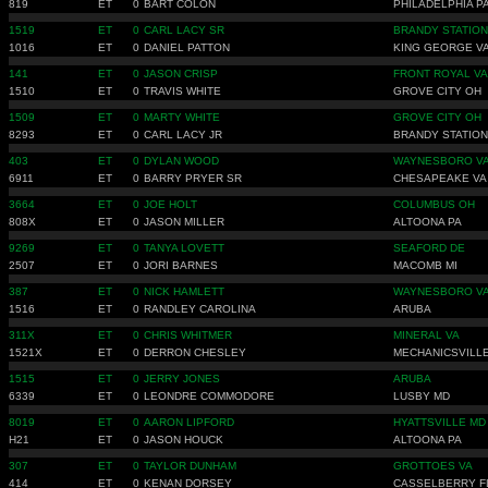
819
ET
0
BART COLON
PHILADELPHIA P
1519
ET
0
CARL LACY SR
BRANDY STATION
1016
ET
0
DANIEL PATTON
KING GEORGE V
141
ET
0
JASON CRISP
FRONT ROYAL VA
1510
ET
0
TRAVIS WHITE
GROVE CITY OH
1509
ET
0
MARTY WHITE
GROVE CITY OH
8293
ET
0
CARL LACY JR
BRANDY STATION
403
ET
0
DYLAN WOOD
WAYNESBORO V
6911
ET
0
BARRY PRYER SR
CHESAPEAKE VA
3664
ET
0
JOE HOLT
COLUMBUS OH
808X
ET
0
JASON MILLER
ALTOONA PA
9269
ET
0
TANYA LOVETT
SEAFORD DE
2507
ET
0
JORI BARNES
MACOMB MI
387
ET
0
NICK HAMLETT
WAYNESBORO V
1516
ET
0
RANDLEY CAROLINA
ARUBA
311X
ET
0
CHRIS WHITMER
MINERAL VA
1521X
ET
0
DERRON CHESLEY
MECHANICSVILL
1515
ET
0
JERRY JONES
ARUBA
6339
ET
0
LEONDRE COMMODORE
LUSBY MD
8019
ET
0
AARON LIPFORD
HYATTSVILLE MD
H21
ET
0
JASON HOUCK
ALTOONA PA
307
ET
0
TAYLOR DUNHAM
GROTTOES VA
414
ET
0
KENAN DORSEY
CASSELBERRY F