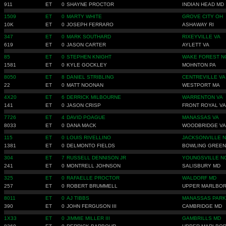
911
ET
0
SHAYNE PROCTOR
INDIAN HEAD MD
1509
ET
0
MARTY WHITE
GROVE CITY OH
10K
ET
0
JOSEPH FERRARO
ASHAWAY RI
347
ET
0
MARK SOUTHARD
RIXEYVILLE VA
619
ET
0
JASON CARTER
AYLETT VA
85
ET
0
STEPHEN KNIGHT
WAKE FOREST N
1581
ET
0
KYLE GOCKLEY
MOHNTON PA
8050
ET
8
DANIEL STRIBLING
CENTREVILLE VA
22
ET
0
MATT NOONAN
WESTPORT MA
4X20
ET
6
DERRICK MILBOURNE
WARRENTON VA
141
ET
0
JASON CRISP
FRONT ROYAL VA
7726
ET
4
DAVID POAGUE
MANASSAS VA
8033
ET
0
DANA MACK
WOODBRIDGE VA
115
ET
0
LOUIS RIVELLINO
JACKSONVILLE 
1381
ET
0
DELMONTO FIELDS
BOWLING GREEN
304
ET
7
RUSSELL DENNISON JR
YOUNGSVILLE N
241
ET
0
MONTRELL JOHNSON
SALISBURY MD
325
ET
0
RAFAELLE PROCTOR
WALDORF MD
257
ET
0
ROBERT BRUMMELL
UPPER MARLBO
8011
ET
0
AJ TIBBS
MANASSAS PARK
390
ET
0
JOHN FERGUSON III
CAMBRIDGE MD
1X33
ET
0
JIMMIE MILLER III
GAMBRILLS MD