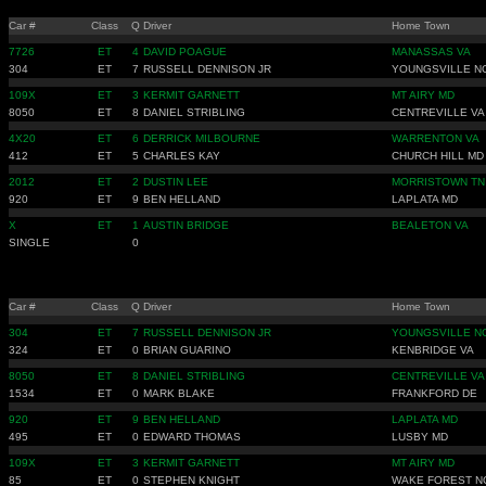
Car #
Class
Q
Driver
Home Town
7726
ET
4
DAVID POAGUE
MANASSAS VA
304
ET
7
RUSSELL DENNISON JR
YOUNGSVILLE N
109X
ET
3
KERMIT GARNETT
MT AIRY MD
8050
ET
8
DANIEL STRIBLING
CENTREVILLE VA
4X20
ET
6
DERRICK MILBOURNE
WARRENTON VA
412
ET
5
CHARLES KAY
CHURCH HILL MD
2012
ET
2
DUSTIN LEE
MORRISTOWN TN
920
ET
9
BEN HELLAND
LAPLATA MD
X
ET
1
AUSTIN BRIDGE
BEALETON VA
SINGLE
0
Car #
Class
Q
Driver
Home Town
304
ET
7
RUSSELL DENNISON JR
YOUNGSVILLE N
324
ET
0
BRIAN GUARINO
KENBRIDGE VA
8050
ET
8
DANIEL STRIBLING
CENTREVILLE VA
1534
ET
0
MARK BLAKE
FRANKFORD DE
920
ET
9
BEN HELLAND
LAPLATA MD
495
ET
0
EDWARD THOMAS
LUSBY MD
109X
ET
3
KERMIT GARNETT
MT AIRY MD
85
ET
0
STEPHEN KNIGHT
WAKE FOREST N