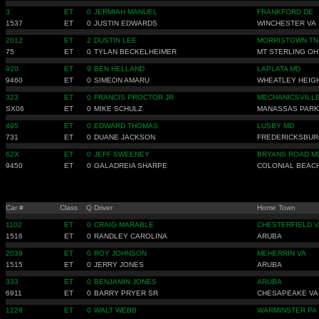
3
ET
0
JERMIAH MANUEL
FRANKFORD DE
1537
ET
0
JUSTIN EDWARDS
WINCHESTER VA
2012
ET
2
DUSTIN LEE
MORRISTOWN TN
75
ET
0
TYLAN BECKELHEIMER
MT STERLING OH
920
ET
9
BEN HELLAND
LAPLATA MD
9460
ET
0
SIMEON AMARU
WHEATLEY HEIG
323
ET
0
FRANCIS PROCTOR JR
MECHANICSVILL
SX06
ET
0
MIKE SCHULZ
MANASSAS PARK
495
ET
0
EDWARD THOMAS
LUSBY MD
731
ET
0
DUANE JACKSON
FREDERICKSBUR
62X
ET
0
JEFF SWEENEY
BRYANS ROAD M
9450
ET
0
GALADREIA SHARPE
COLONIAL BEAC
Car #
Class
Q
Driver
Home Town
1102
ET
0
CRAIG MARABLE
CHESTERFIELD V
1516
ET
0
RANDLEY CAROLINA
ARUBA
2039
ET
0
ROY JOHNSON
MEHERRIN VA
1515
ET
0
JERRY JONES
ARUBA
333
ET
0
BENJAMIN JONES
ARUBA
6911
ET
0
BARRY PRYER SR
CHESAPEAKE VA
1228
ET
0
WALT WEBB
WARMINSTER PA