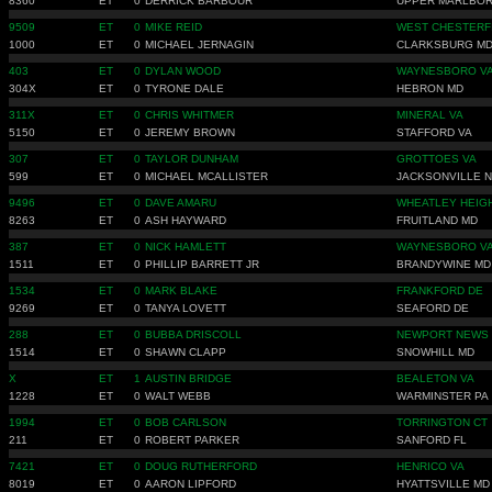
8360
ET
0
DERRICK BARBOUR
UPPER MARLBO
9509
ET
0
MIKE REID
WEST CHESTERF
1000
ET
0
MICHAEL JERNAGIN
CLARKSBURG M
403
ET
0
DYLAN WOOD
WAYNESBORO V
304X
ET
0
TYRONE DALE
HEBRON MD
311X
ET
0
CHRIS WHITMER
MINERAL VA
5150
ET
0
JEREMY BROWN
STAFFORD VA
307
ET
0
TAYLOR DUNHAM
GROTTOES VA
599
ET
0
MICHAEL MCALLISTER
JACKSONVILLE 
9496
ET
0
DAVE AMARU
WHEATLEY HEIG
8263
ET
0
ASH HAYWARD
FRUITLAND MD
387
ET
0
NICK HAMLETT
WAYNESBORO V
1511
ET
0
PHILLIP BARRETT JR
BRANDYWINE MD
1534
ET
0
MARK BLAKE
FRANKFORD DE
9269
ET
0
TANYA LOVETT
SEAFORD DE
288
ET
0
BUBBA DRISCOLL
NEWPORT NEWS 
1514
ET
0
SHAWN CLAPP
SNOWHILL MD
X
ET
1
AUSTIN BRIDGE
BEALETON VA
1228
ET
0
WALT WEBB
WARMINSTER PA
1994
ET
0
BOB CARLSON
TORRINGTON CT
211
ET
0
ROBERT PARKER
SANFORD FL
7421
ET
0
DOUG RUTHERFORD
HENRICO VA
8019
ET
0
AARON LIPFORD
HYATTSVILLE MD