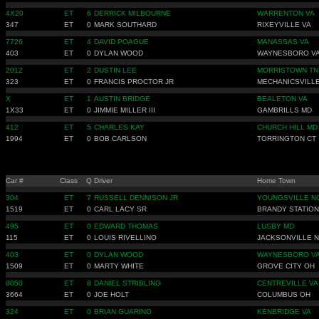
4X20
ET
6
DERRICK MILBOURNE
WARRENTON VA
347
ET
0
MARK SOUTHARD
RIXEYVILLE VA
7726
ET
4
DAVID POAGUE
MANASSAS VA
403
ET
0
DYLAN WOOD
WAYNESBORO V
2012
ET
2
DUSTIN LEE
MORRISTOWN TN
323
ET
0
FRANCIS PROCTOR JR
MECHANICSVILL
X
ET
1
AUSTIN BRIDGE
BEALETON VA
1X33
ET
0
JIMMIE MILLER III
GAMBRILLS MD
412
ET
5
CHARLES KAY
CHURCH HILL MD
1994
ET
0
BOB CARLSON
TORRINGTON CT
Car #
Class
Q
Driver
Home Town
304
ET
7
RUSSELL DENNISON JR
YOUNGSVILLE N
1519
ET
0
CARL LACY SR
BRANDY STATION
495
ET
0
EDWARD THOMAS
LUSBY MD
115
ET
0
LOUIS RIVELLINO
JACKSONVILLE 
403
ET
0
DYLAN WOOD
WAYNESBORO V
1509
ET
0
MARTY WHITE
GROVE CITY OH
8050
ET
8
DANIEL STRIBLING
CENTREVILLE VA
3664
ET
0
JOE HOLT
COLUMBUS OH
324
ET
0
BRIAN GUARINO
KENBRIDGE VA