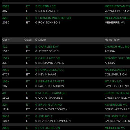
2012
ET
2
DUSTIN LEE
MORRISTOWN TN
387
ET
0
NICK HAMLETT
WAYNESBORO V
323
ET
0
FRANCIS PROCTOR JR
MECHANICSVILL
2039
ET
0
ROY JOHNSON
MEHERRIN VA
Car #
Class
Q
Driver
Home Town
412
ET
5
CHARLES KAY
CHURCH HILL MD
1515
ET
0
JERRY JONES
ARUBA
1519
ET
0
CARL LACY SR
BRANDY STATION
333
ET
0
BENJAMIN JONES
ARUBA
2902
ET
0
RONALD LEGAULT
NARRAGANSETT 
6767
ET
0
KEVIN HAAG
COLUMBUS OH
109X
ET
3
KERMIT GARNETT
MT AIRY MD
187
ET
0
PATRICK FARROW
FAYETTVILLE NC
49
ET
0
MICHAEL PARSONS
FRANKLINTON N
1102
ET
0
CRAIG MARABLE
CHESTERFIELD V
324
ET
0
BRIAN GUARINO
KENBRIDGE VA
1119
ET
0
KEVIN TWARDOWSKI
DOUGLASSVILLE
3664
ET
0
JOE HOLT
COLUMBUS OH
1015
ET
0
BRANDON THOMPSON
JACKSONVILLE 
2039
ET
0
ROY JOHNSON
MEHERRIN VA