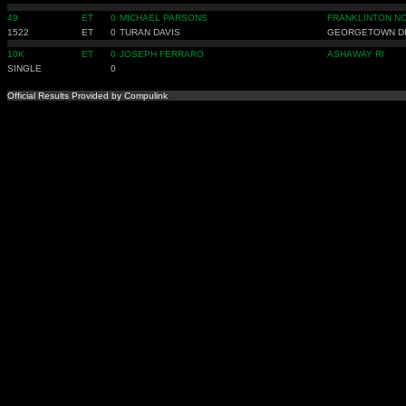
49
ET
0
MICHAEL PARSONS
FRANKLINTON N
1522
ET
0
TURAN DAVIS
GEORGETOWN D
10K
ET
0
JOSEPH FERRARO
ASHAWAY RI
SINGLE
0
Official Results Provided by Compulink