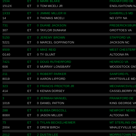
1534
ET
0
MARK BLAKE
FRANKFORD DE
1512X
ET
0
TOM MICELI JR
ENGLISHTOWN N
1X33
ET
0
JIMMIE MILLER III
GAMBRILLS MD
14
ET
0
THOMAS MICELI
NO CITY NA
731
ET
0
DUANE JACKSON
FREDERICKSBUR
307
ET
0
TAYLOR DUNHAM
GROTTOES VA
5150
ET
0
JEREMY BROWN
STAFFORD VA
5221
ET
0
MARCEL GOFFINGTON
JACKSON NC
9509
ET
0
MIKE REID
WEST CHESTERF
G140
ET
0
TY GLUNT
ALTOONA PA
7421
ET
0
DOUG RUTHERFORD
HENRICO VA
606
ET
0
MURRAY LONSBARY
WOODSTOCK ON
211
ET
0
ROBERT PARKER
SANFORD FL
8019
ET
0
AARON LIPFORD
HYATTSVILLE MD
323
ET
0
FRANCIS PROCTOR JR
MECHANICSVILL
414
ET
0
KENAN DORSEY
CASSELBERRY F
3
ET
0
JERMIAH MANUEL
FRANKFORD DE
1016
ET
0
DANIEL PATTON
KING GEORGE V
288
ET
0
BUBBA DRISCOLL
NEWPORT NEWS 
808X
ET
0
JASON MILLER
ALTOONA PA
75
ET
0
TYLAN BECKELHEIMER
MT STERLING OH
2004
ET
0
DREW BIRCH
WHALEYVILLE M
2012
ET
2
DUSTIN LEE
MORRISTOWN TN