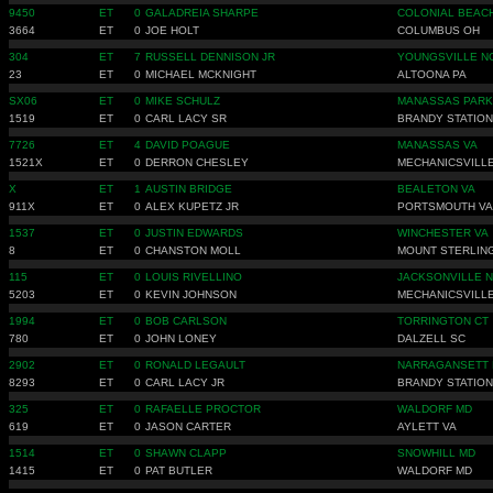
9450
ET
0
GALADREIA SHARPE
COLONIAL BEAC
3664
ET
0
JOE HOLT
COLUMBUS OH
304
ET
7
RUSSELL DENNISON JR
YOUNGSVILLE N
23
ET
0
MICHAEL MCKNIGHT
ALTOONA PA
SX06
ET
0
MIKE SCHULZ
MANASSAS PARK
1519
ET
0
CARL LACY SR
BRANDY STATION
7726
ET
4
DAVID POAGUE
MANASSAS VA
1521X
ET
0
DERRON CHESLEY
MECHANICSVILL
X
ET
1
AUSTIN BRIDGE
BEALETON VA
911X
ET
0
ALEX KUPETZ JR
PORTSMOUTH VA
1537
ET
0
JUSTIN EDWARDS
WINCHESTER VA
8
ET
0
CHANSTON MOLL
MOUNT STERLIN
115
ET
0
LOUIS RIVELLINO
JACKSONVILLE 
5203
ET
0
KEVIN JOHNSON
MECHANICSVILLE
1994
ET
0
BOB CARLSON
TORRINGTON CT
780
ET
0
JOHN LONEY
DALZELL SC
2902
ET
0
RONALD LEGAULT
NARRAGANSETT 
8293
ET
0
CARL LACY JR
BRANDY STATION
325
ET
0
RAFAELLE PROCTOR
WALDORF MD
619
ET
0
JASON CARTER
AYLETT VA
1514
ET
0
SHAWN CLAPP
SNOWHILL MD
1415
ET
0
PAT BUTLER
WALDORF MD