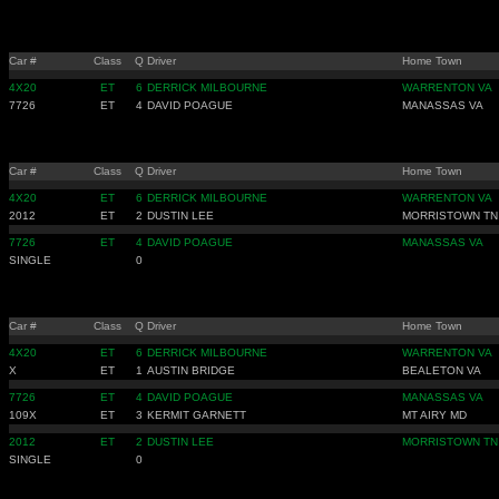
Car #
Class
Q
Driver
Home Town
4X20
ET
6
DERRICK MILBOURNE
WARRENTON VA
7726
ET
4
DAVID POAGUE
MANASSAS VA
Car #
Class
Q
Driver
Home Town
4X20
ET
6
DERRICK MILBOURNE
WARRENTON VA
2012
ET
2
DUSTIN LEE
MORRISTOWN TN
7726
ET
4
DAVID POAGUE
MANASSAS VA
SINGLE
0
Car #
Class
Q
Driver
Home Town
4X20
ET
6
DERRICK MILBOURNE
WARRENTON VA
X
ET
1
AUSTIN BRIDGE
BEALETON VA
7726
ET
4
DAVID POAGUE
MANASSAS VA
109X
ET
3
KERMIT GARNETT
MT AIRY MD
2012
ET
2
DUSTIN LEE
MORRISTOWN TN
SINGLE
0