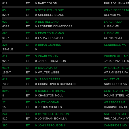
819
ET
0
BART COLON
PHILADELPHIA P
85
ET
0
STEPHEN KNIGHT
WAKE FOREST N
8296
ET
0
SHERRELL BLAKE
DELMAR MD
920
ET
9
BEN HELLAND
LAPLATA MD
6339
ET
0
LEONDRE COMMODORE
LUSBY MD
495
ET
0
EDWARD THOMAS
LUSBY MD
6187
ET
0
LARAY PROCTOR
CLINTON MD
324
ET
0
BRIAN GUARINO
KENBRIDGE VA
SINGLE
0
412
ET
5
CHARLES KAY
CHURCH HILL MD
922X
ET
0
JANREI THOMPSON
JACKSONVILLE 
9496
ET
0
DAVE AMARU
WHEATLEY HEIG
119NT
ET
0
WALTER WEBB
WARMINSTER PA
619
ET
0
JASON CARTER
AYLETT VA
7398
ET
0
CHRISTOPHER ROBINSON
SUMERDUCK VA
8050
ET
8
DANIEL STRIBLING
CENTREVILLE VA
8
ET
0
CHANSTON MOLL
MOUNT STERLIN
22
ET
0
MATT NOONAN
WESTPORT MA
15
ET
0
JULIUS MICKLES
HARRINGTON DE
241
ET
0
MONTRELL JOHNSON
SALISBURY MD
815
ET
0
JONATHAN BONILLA
PHILADELPHIA P
390
ET
0
JOHN FERGUSON III
CAMBRIDGE MD