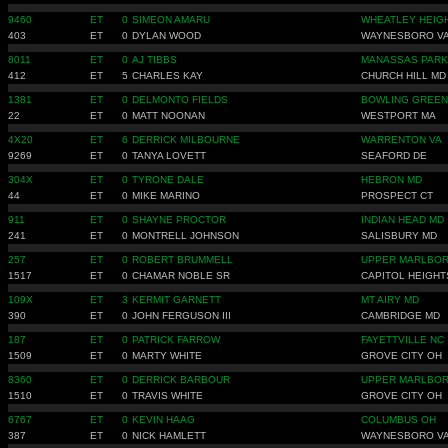
9460
ET
0
SIMEON AMARU
WHEATLEY HEIG
403
ET
0
DYLAN WOOD
WAYNESBORO V
8011
ET
0
AJ TIBBS
MANASSAS PARK
412
ET
5
CHARLES KAY
CHURCH HILL MD
1381
ET
0
DELMONTO FIELDS
BOWLING GREEN
22
ET
0
MATT NOONAN
WESTPORT MA
4X20
ET
6
DERRICK MILBOURNE
WARRENTON VA
9269
ET
0
TANYA LOVETT
SEAFORD DE
304X
ET
0
TYRONE DALE
HEBRON MD
44
ET
0
MIKE MARINO
PROSPECT CT
911
ET
0
SHAYNE PROCTOR
INDIAN HEAD MD
241
ET
0
MONTRELL JOHNSON
SALISBURY MD
257
ET
0
ROBERT BRUMMELL
UPPER MARLBO
1517
ET
0
CHAMAR NOBLE SR
CAPITOL HEIGHT
109X
ET
3
KERMIT GARNETT
MT AIRY MD
390
ET
0
JOHN FERGUSON III
CAMBRIDGE MD
187
ET
0
PATRICK FARROW
FAYETTVILLE NC
1509
ET
0
MARTY WHITE
GROVE CITY OH
8360
ET
0
DERRICK BARBOUR
UPPER MARLBO
1510
ET
0
TRAVIS WHITE
GROVE CITY OH
6767
ET
0
KEVIN HAAG
COLUMBUS OH
387
ET
0
NICK HAMLETT
WAYNESBORO V