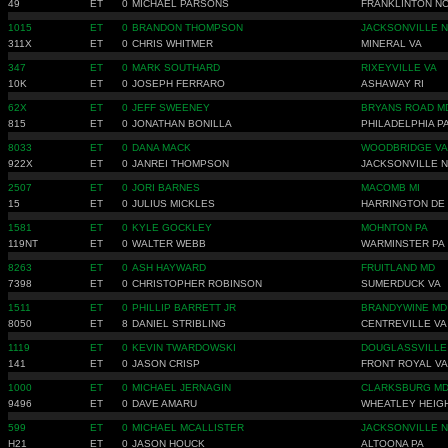
49
ET
0
MICHAEL PARSONS
FRANKLINTON N
1015
ET
0
BRANDON THOMPSON
JACKSONVILLE 
311X
ET
0
CHRIS WHITMER
MINERAL VA
347
ET
0
MARK SOUTHARD
RIXEYVILLE VA
10K
ET
0
JOSEPH FERRARO
ASHAWAY RI
62X
ET
0
JEFF SWEENEY
BRYANS ROAD M
815
ET
0
JONATHAN BONILLA
PHILADELPHIA P
8033
ET
0
DANA MACK
WOODBRIDGE VA
922X
ET
0
JANREI THOMPSON
JACKSONVILLE 
2507
ET
0
JORI BARNES
MACOMB MI
15
ET
0
JULIUS MICKLES
HARRINGTON DE
1581
ET
0
KYLE GOCKLEY
MOHNTON PA
119NT
ET
0
WALTER WEBB
WARMINSTER PA
8263
ET
0
ASH HAYWARD
FRUITLAND MD
7398
ET
0
CHRISTOPHER ROBINSON
SUMERDUCK VA
1511
ET
0
PHILLIP BARRETT JR
BRANDYWINE MD
8050
ET
8
DANIEL STRIBLING
CENTREVILLE VA
1119
ET
0
KEVIN TWARDOWSKI
DOUGLASSVILLE
141
ET
0
JASON CRISP
FRONT ROYAL VA
1000
ET
0
MICHAEL JERNAGIN
CLARKSBURG M
9496
ET
0
DAVE AMARU
WHEATLEY HEIG
599
ET
0
MICHAEL MCALLISTER
JACKSONVILLE 
H21
ET
0
JASON HOUCK
ALTOONA PA