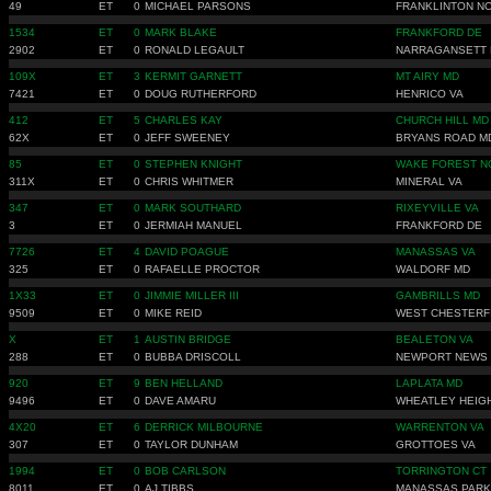
49
ET
0
MICHAEL PARSONS
FRANKLINTON N
1534
ET
0
MARK BLAKE
FRANKFORD DE
2902
ET
0
RONALD LEGAULT
NARRAGANSETT 
109X
ET
3
KERMIT GARNETT
MT AIRY MD
7421
ET
0
DOUG RUTHERFORD
HENRICO VA
412
ET
5
CHARLES KAY
CHURCH HILL MD
62X
ET
0
JEFF SWEENEY
BRYANS ROAD M
85
ET
0
STEPHEN KNIGHT
WAKE FOREST N
311X
ET
0
CHRIS WHITMER
MINERAL VA
347
ET
0
MARK SOUTHARD
RIXEYVILLE VA
3
ET
0
JERMIAH MANUEL
FRANKFORD DE
7726
ET
4
DAVID POAGUE
MANASSAS VA
325
ET
0
RAFAELLE PROCTOR
WALDORF MD
1X33
ET
0
JIMMIE MILLER III
GAMBRILLS MD
9509
ET
0
MIKE REID
WEST CHESTERF
X
ET
1
AUSTIN BRIDGE
BEALETON VA
288
ET
0
BUBBA DRISCOLL
NEWPORT NEWS 
920
ET
9
BEN HELLAND
LAPLATA MD
9496
ET
0
DAVE AMARU
WHEATLEY HEIG
4X20
ET
6
DERRICK MILBOURNE
WARRENTON VA
307
ET
0
TAYLOR DUNHAM
GROTTOES VA
1994
ET
0
BOB CARLSON
TORRINGTON CT
8011
ET
0
AJ TIBBS
MANASSAS PARK