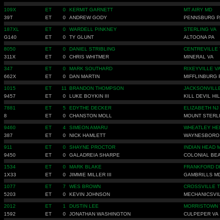
109X
ET
0
KERMIT GARNETT
MT AIRY MD
39T
ET
0
ANDREW GODY
PENNSBURG P
187XL
ET
0
WARDELL PINKNEY
STERLING VA
G140
ET
0
TY GLUNT
ALTOONA PA
8050
ET
0
DANIEL STRIBLING
CENTREVILLE 
311X
ET
0
CHRIS WHITMER
MINERAL VA
347
ET
0
MARK SOUTHARD
RIXEYVILLE V
662X
ET
0
DAN MARTIN
MIFFLINBURG 
1015
ET
11
BRANDON THOMPSON
JACKSONVILL
9457
ET
0
LUKE BOYKIN III
KILL DEVIL HI
7881
ET
5
EDYTHE DECKER
ELIZABETH NJ
8
ET
0
CHANSTON MOLL
MOUNT STERL
9460
ET
4
SIMEON AMARU
WHEATLEY HE
387
ET
0
NICK HAMLETT
WAYNESBORO
911
ET
0
SHAYNE PROCTOR
INDIAN HEAD 
9450
ET
0
GALADREIA SHARPE
COLONIAL BE
1534
ET
0
MARK BLAKE
FRANKFORD D
1X33
ET
0
JIMMIE MILLER III
GAMBRILLS M
1077
ET
7
WES BROWN
CROSSVILLE 
5203
ET
0
KEVIN JOHNSON
MECHANICSVI
2012
ET
1
DUSTIN LEE
MORRISTOWN 
1592
ET
0
JONATHAN WASHINGTON
CULPEPER VA