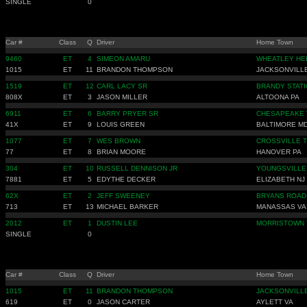
SINGLE
0
Car #
Class
Q
Driver
Home Town
9460
ET
4
SIMEON AMARU
WHEATLEY HE
1015
ET
11
BRANDON THOMPSON
JACKSONVILL
1519
ET
12
CARL LACY SR
BRANDY STATI
808X
ET
3
JASON MILLER
ALTOONA PA
6911
ET
6
BARRY PRYER SR
CHESAPEAKE 
41X
ET
9
LOUIS GREEN
BALTIMORE M
1077
ET
7
WES BROWN
CROSSVILLE 
77
ET
8
BRIAN MOORE
HANOVER PA
304
ET
10
RUSSELL DENNISON JR
YOUNGSVILLE
7881
ET
5
EDYTHE DECKER
ELIZABETH NJ
62X
ET
2
JEFF SWEENEY
BRYANS ROAD
713
ET
13
MICHAEL BARKER
MANASSAS VA
2012
ET
1
DUSTIN LEE
MORRISTOWN 
SINGLE
0
Car #
Class
Q
Driver
Home Town
1015
ET
11
BRANDON THOMPSON
JACKSONVILL
619
ET
0
JASON CARTER
AYLETT VA