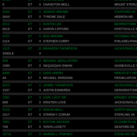
8
ET
0
CHANSTON MOLL
MOUNT STERL
5150
ET
0
JEREMY BROWN
STAFFORD VA
304X
ET
0
TYRONE DALE
HEBRON MD
2012
ET
1
DUSTIN LEE
MORRISTOWN 
8019
ET
0
AARON LIPFORD
HYATTSVILLE 
3727
ET
0
BOO BROWN
POTOMAC FAL
211X
ET
0
STEPHEN CURRY
PHILADELPHIA
1015
ET
11
BRANDON THOMPSON
JACKSONVILL
SINGLE
0
599
ET
0
MICHAEL MCALLISTER
JACKSONVILL
1590
ET
0
SEQUOQAH SWAIN
GAINESVILLE 
9496
ET
0
DAVE AMARU
WHEATLEY HE
49
ET
0
MICHAEL PARSONS
FRANKLINTON
922X
ET
0
JANREI THOMPSON
JACKSONVILL
1537
ET
0
JUSTIN EDWARDS
GERARDSTOW
1591
ET
0
CARL LACY SR
BRANDY STATI
808
ET
0
KRISTEN LOVE
JACKSONVILL
513X
ET
0
SHAUN WALL
NORTH WALES
1017
ET
0
STARSKY CORUM
STERLING VA
7881
ET
5
EDYTHE DECKER
ELIZABETH NJ
709
ET
0
TANYA LOVETT
SEAFORD DE
187XL
ET
0
WARDELL PINKNEY
STERLING VA