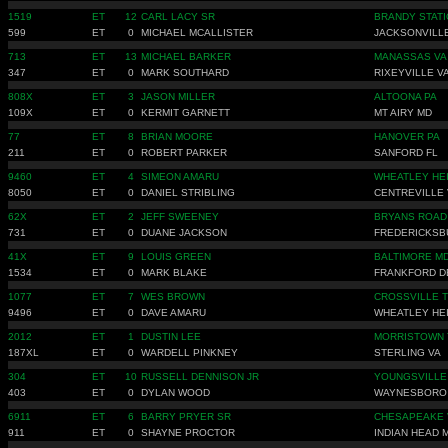
1519
ET
12
CARL LACY SR
BRANDY STATI
599
ET
0
MICHAEL MCALLISTER
JACKSONVILL
713
ET
13
MICHAEL BARKER
MANASSAS VA
347
ET
0
MARK SOUTHARD
RIXEYVILLE V
808X
ET
3
JASON MILLER
ALTOONA PA
109X
ET
0
KERMIT GARNETT
MT AIRY MD
77
ET
8
BRIAN MOORE
HANOVER PA
211
ET
0
ROBERT PARKER
SANFORD FL
9460
ET
4
SIMEON AMARU
WHEATLEY HE
8050
ET
0
DANIEL STRIBLING
CENTREVILLE 
62X
ET
2
JEFF SWEENEY
BRYANS ROAD
731
ET
0
DUANE JACKSON
FREDERICKSB
41X
ET
9
LOUIS GREEN
BALTIMORE M
1534
ET
0
MARK BLAKE
FRANKFORD D
1077
ET
7
WES BROWN
CROSSVILLE 
9496
ET
0
DAVE AMARU
WHEATLEY HE
2012
ET
1
DUSTIN LEE
MORRISTOWN 
187XL
ET
0
WARDELL PINKNEY
STERLING VA
304
ET
10
RUSSELL DENNISON JR
YOUNGSVILLE
403
ET
0
DYLAN WOOD
WAYNESBORO
6911
ET
6
BARRY PRYER SR
CHESAPEAKE 
911
ET
0
SHAYNE PROCTOR
INDIAN HEAD 