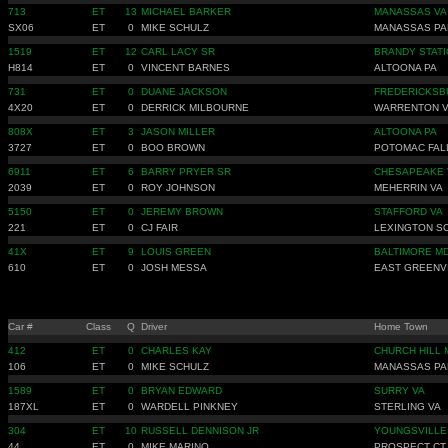
713
ET
13
MICHAEL BARKER
MANASSAS VA
SX06
ET
0
MIKE SCHULZ
MANASSAS PA
1519
ET
12
CARL LACY SR
BRANDY STATI
H814
ET
0
VINCENT BARNES
ALTOONA PA
731
ET
0
DUANE JACKSON
FREDERICKSB
4X20
ET
0
DERRICK MILBOURNE
WARRENTON 
808X
ET
3
JASON MILLER
ALTOONA PA
3727
ET
0
BOO BROWN
POTOMAC FAL
6911
ET
6
BARRY PRYER SR
CHESAPEAKE 
2039
ET
0
ROY JOHNSON
MEHERRIN VA
5150
ET
0
JEREMY BROWN
STAFFORD VA
221
ET
0
CJ FAIR
LEXINGTON S
41X
ET
9
LOUIS GREEN
BALTIMORE M
610
ET
0
JOSH MESSA
EAST GREENVI
Car #
Class
Q
Driver
Home Town
412
ET
0
CHARLES KAY
CHURCH HILL 
106
ET
0
MIKE SCHULZ
MANASSAS PA
1589
ET
0
BRYAN EDWARD
SURRY VA
187XL
ET
0
WARDELL PINKNEY
STERLING VA
304
ET
10
RUSSELL DENNISON JR
YOUNGSVILLE
44
ET
0
MIKE MARINO
PROSPECT CT