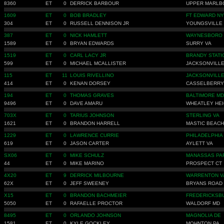
8360
ET
0
DERRICK BARBOUR
UPPER MARLB
1609
ET
0
BOB BRADLEY
FT EDWARD NY
304
ET
0
RUSSELL DENNISON JR
YOUNGSVILLE
387
ET
0
NICK HAMLETT
WAYNESBORO 
1589
ET
0
BRYAN EDWARDS
SURRY VA
1519
ET
0
CARL LACY JR
BRANDY STATI
599
ET
0
MICHAEL MCALLISTER
JACKSONVILLE
115
ET
11
LOUIS RIVELLINO
JACKSONVILLE
414
ET
0
KENAN DORSEY
CASSELBERRY
194
ET
0
THOMAS GRAVES
BALTIMORE MD
9496
ET
0
DAVE AMARU
WHEATLEY HEI
703X
ET
0
TARIUS JOHNSON
STERLING VA
1621
ET
0
BRANDON HARRELL
MASTIC BEACH
1229
ET
0
LAWRENCE CURRIE
PHILADELPHIA
619
ET
0
JASON CARTER
AYLETT VA
SX06
ET
0
MIKE SCHULZ
MANASSAS PA
44
ET
0
MIKE MARINO
PROSPECT CT
4X20
ET
9
DERRICK MILBOURNE
WARRENTON V
62X
ET
0
JEFF SWEENEY
BRYANS ROAD
X15
ET
0
BRANDON BACHMEIER
FREDERICKSB
5050
ET
0
RAFAELLE PROCTOR
WALDORF MD
8495
ET
0
ORLANDO JOHNSON
MAGNOLIA DE
1581
ET
0
KYLE GOCKLEY
MOHNTON PA