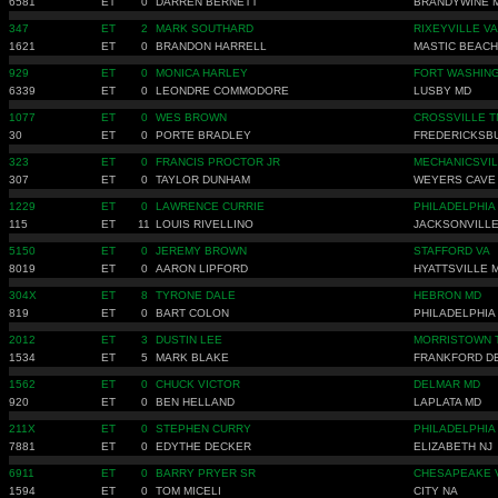
6581
ET
0
DARREN BERNETT
BRANDYWINE 
347
ET
2
MARK SOUTHARD
RIXEYVILLE VA
1621
ET
0
BRANDON HARRELL
MASTIC BEACH
929
ET
0
MONICA HARLEY
FORT WASHIN
6339
ET
0
LEONDRE COMMODORE
LUSBY MD
1077
ET
0
WES BROWN
CROSSVILLE T
30
ET
0
PORTE BRADLEY
FREDERICKSB
323
ET
0
FRANCIS PROCTOR JR
MECHANICSVIL
307
ET
0
TAYLOR DUNHAM
WEYERS CAVE
1229
ET
0
LAWRENCE CURRIE
PHILADELPHIA
115
ET
11
LOUIS RIVELLINO
JACKSONVILLE
5150
ET
0
JEREMY BROWN
STAFFORD VA
8019
ET
0
AARON LIPFORD
HYATTSVILLE 
304X
ET
8
TYRONE DALE
HEBRON MD
819
ET
0
BART COLON
PHILADELPHIA
2012
ET
3
DUSTIN LEE
MORRISTOWN 
1534
ET
5
MARK BLAKE
FRANKFORD D
1562
ET
0
CHUCK VICTOR
DELMAR MD
920
ET
0
BEN HELLAND
LAPLATA MD
211X
ET
0
STEPHEN CURRY
PHILADELPHIA
7881
ET
0
EDYTHE DECKER
ELIZABETH NJ
6911
ET
0
BARRY PRYER SR
CHESAPEAKE 
1594
ET
0
TOM MICELI
CITY NA