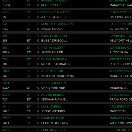
211
ET
0
ROBERT PARKER
SANFORD FL
SX06
ET
0
MIKE SCHULZ
MANASSAS PA
6480
ET
0
DEREK CRAWFORD
CHARLOTTESVI
15
ET
0
JULIUS MICKLES
HARRINGTON 
241
ET
0
MONTRELL JOHNSON
SALISBURY MD
H21
ET
0
JASON HOUCK
ALTOONA PA
390
ET
0
JOHN FERGUSON III
CAMBRIDGE M
288
ET
0
BUBBA DRISCOLL
NEWPORT NEW
387
ET
0
NICK HAMLETT
WAYNESBORO 
808X
ET
0
JASON MILLER
ALTOONA PA
731
ET
0
DUANE JACKSON
FREDERICKSB
1000
ET
0
MICHAEL JERNAGIN
CLARKSBURG 
1994
ET
0
BOB CARLSON
TORRINGTON 
1628
ET
0
ANTHONY MANGOYNA
MANORVILLE 
1584
ET
0
EDDIE JOHNSON
FREDERICKSB
311X
ET
0
CHRIS WHITMER
MINERAL VA
610X
ET
0
AUSTIN BRIDGE
BEALETON VA
727
ET
0
JERMIAH MANUEL
FRANKFORD D
44
ET
0
MIKE MARINO
PROSPECT CT
1985
ET
0
JESSE WATKINS
MASTIC NY
7726
ET
0
DAVID POAGUE
MANASSAS VA
1614
ET
0
FELTON GOODWIN
WILLIAMSTOWN
9457
ET
0
LUKE BOYKIN III
KILL DEVIL HI