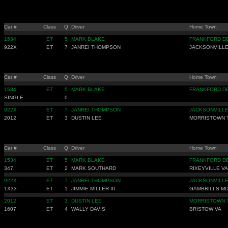
Car #
Class
Q
Driver
Home Town
1534
ET
5
MARK BLAKE
FRANKFORD D
922X
ET
7
JANREI THOMPSON
JACKSONVILLE
Car #
Class
Q
Driver
Home Town
1534
ET
5
MARK BLAKE
FRANKFORD D
SINGLE
0
922X
ET
7
JANREI THOMPSON
JACKSONVILLE
2012
ET
3
DUSTIN LEE
MORRISTOWN 
Car #
Class
Q
Driver
Home Town
1534
ET
5
MARK BLAKE
FRANKFORD D
347
ET
2
MARK SOUTHARD
RIXEYVILLE VA
922X
ET
7
JANREI THOMPSON
JACKSONVILLE
1X33
ET
1
JIMMIE MILLER III
GAMBRILLS M
2012
ET
3
DUSTIN LEE
MORRISTOWN 
1607
ET
4
WALLY DAVIS
BRISTOW VA