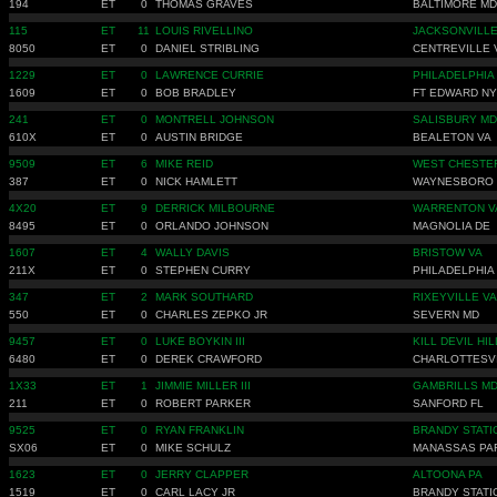
194
ET
0
THOMAS GRAVES
BALTIMORE MD
115
ET
11
LOUIS RIVELLINO
JACKSONVILLE
8050
ET
0
DANIEL STRIBLING
CENTREVILLE 
1229
ET
0
LAWRENCE CURRIE
PHILADELPHIA
1609
ET
0
BOB BRADLEY
FT EDWARD NY
241
ET
0
MONTRELL JOHNSON
SALISBURY MD
610X
ET
0
AUSTIN BRIDGE
BEALETON VA
9509
ET
6
MIKE REID
WEST CHESTER
387
ET
0
NICK HAMLETT
WAYNESBORO 
4X20
ET
9
DERRICK MILBOURNE
WARRENTON V
8495
ET
0
ORLANDO JOHNSON
MAGNOLIA DE
1607
ET
4
WALLY DAVIS
BRISTOW VA
211X
ET
0
STEPHEN CURRY
PHILADELPHIA
347
ET
2
MARK SOUTHARD
RIXEYVILLE VA
550
ET
0
CHARLES ZEPKO JR
SEVERN MD
9457
ET
0
LUKE BOYKIN III
KILL DEVIL HI
6480
ET
0
DEREK CRAWFORD
CHARLOTTESVI
1X33
ET
1
JIMMIE MILLER III
GAMBRILLS M
211
ET
0
ROBERT PARKER
SANFORD FL
9525
ET
0
RYAN FRANKLIN
BRANDY STATI
SX06
ET
0
MIKE SCHULZ
MANASSAS PA
1623
ET
0
JERRY CLAPPER
ALTOONA PA
1519
ET
0
CARL LACY JR
BRANDY STATI