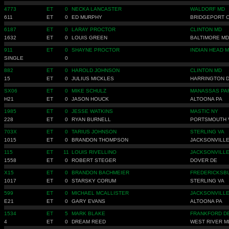
4773
ET
0
NECKA LANCASTER
WALDORF MD
611
ET
0
ED MURPHY
BRIDGEPORT 
6187
ET
0
LARAY PROCTOR
CLINTON MD
1632
ET
0
LOUIS GREEN
BALTIMORE MD
911
ET
0
SHAYNE PROCTOR
INDIAN HEAD 
SINGLE
0
882
ET
0
HAROLD JOHNSON
CLINTON MD
15
ET
0
JULIUS MICKLES
HARRINGTON 
SX06
ET
0
MIKE SCHULZ
MANASSAS PA
H21
ET
0
JASON HOUCK
ALTOONA PA
1985
ET
0
JESSE WATKINS
MASTIC NY
228
ET
0
RYAN BURNELL
PORTSMOUTH 
703X
ET
0
TARIUS JOHNSON
STERLING VA
1015
ET
0
BRANDON THOMPSON
JACKSONVILLE
115
ET
11
LOUIS RIVELLINO
JACKSONVILLE
1558
ET
0
ROBERT STEGER
DOVER DE
X15
ET
0
BRANDON BACHMEIER
FREDERICKSB
1017
ET
0
STARSKY CORUM
STERLING VA
599
ET
0
MICHAEL MCALLISTER
JACKSONVILLE
E21
ET
0
GARY EVANS
ALTOONA PA
1534
ET
5
MARK BLAKE
FRANKFORD D
4
ET
0
DREAM REED
WEST RIVER M