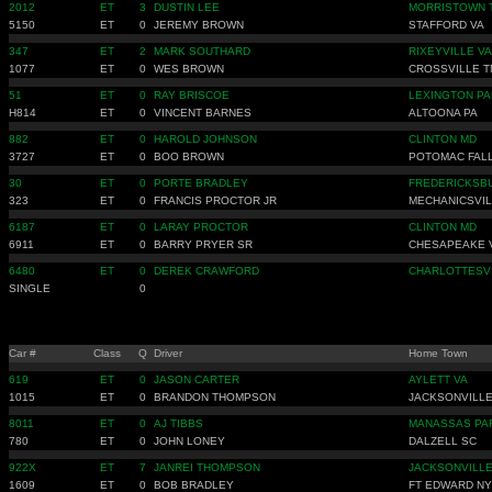
2012
ET
3
DUSTIN LEE
MORRISTOWN 
5150
ET
0
JEREMY BROWN
STAFFORD VA
347
ET
2
MARK SOUTHARD
RIXEYVILLE VA
1077
ET
0
WES BROWN
CROSSVILLE T
51
ET
0
RAY BRISCOE
LEXINGTON PA
H814
ET
0
VINCENT BARNES
ALTOONA PA
882
ET
0
HAROLD JOHNSON
CLINTON MD
3727
ET
0
BOO BROWN
POTOMAC FALL
30
ET
0
PORTE BRADLEY
FREDERICKSB
323
ET
0
FRANCIS PROCTOR JR
MECHANICSVIL
6187
ET
0
LARAY PROCTOR
CLINTON MD
6911
ET
0
BARRY PRYER SR
CHESAPEAKE 
6480
ET
0
DEREK CRAWFORD
CHARLOTTESVI
SINGLE
0
Car #
Class
Q
Driver
Home Town
619
ET
0
JASON CARTER
AYLETT VA
1015
ET
0
BRANDON THOMPSON
JACKSONVILLE
8011
ET
0
AJ TIBBS
MANASSAS PA
780
ET
0
JOHN LONEY
DALZELL SC
922X
ET
7
JANREI THOMPSON
JACKSONVILLE
1609
ET
0
BOB BRADLEY
FT EDWARD NY