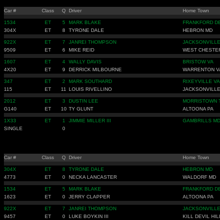
Car #
Class
Q
Driver
Home Town
1534
ET
5
MARK BLAKE
FRANKFORD D
304X
ET
8
TYRONE DALE
HEBRON MD
922X
ET
7
JANREI THOMPSON
JACKSONVILLE
9509
ET
6
MIKE REID
WEST CHESTER
1607
ET
4
WALLY DAVIS
BRISTOW VA
4X20
ET
9
DERRICK MILBOURNE
WARRENTON V
347
ET
2
MARK SOUTHARD
RIXEYVILLE VA
115
ET
11
LOUIS RIVELLINO
JACKSONVILLE
2012
ET
3
DUSTIN LEE
MORRISTOWN 
G140
ET
10
TY GLUNT
ALTOONA PA
1X33
ET
1
JIMMIE MILLER III
GAMBRILLS M
SINGLE
0
Car #
Class
Q
Driver
Home Town
304X
ET
8
TYRONE DALE
HEBRON MD
4773
ET
0
NECKA LANCASTER
WALDORF MD
1534
ET
5
MARK BLAKE
FRANKFORD D
1623
ET
0
JERRY CLAPPER
ALTOONA PA
922X
ET
7
JANREI THOMPSON
JACKSONVILLE
9457
ET
0
LUKE BOYKIN III
KILL DEVIL HI