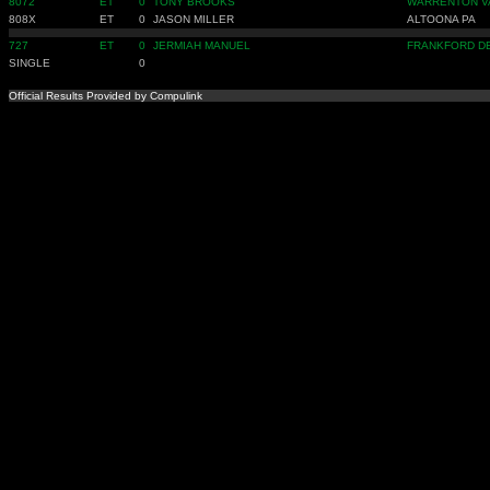
8072
ET
0
TONY BROOKS
WARRENTON V
808X
ET
0
JASON MILLER
ALTOONA PA
727
ET
0
JERMIAH MANUEL
FRANKFORD D
SINGLE
0
Official Results Provided by Compulink