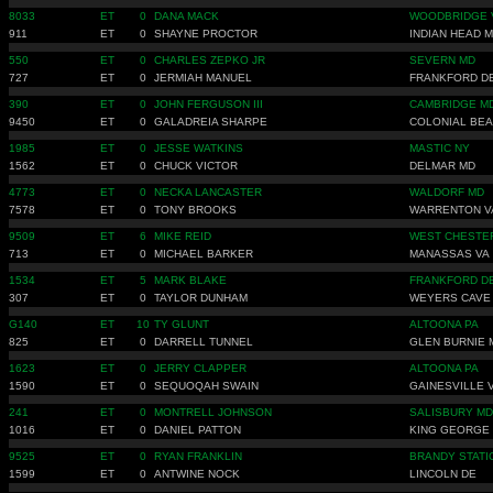
8033
ET
0
DANA MACK
WOODBRIDGE 
911
ET
0
SHAYNE PROCTOR
INDIAN HEAD 
550
ET
0
CHARLES ZEPKO JR
SEVERN MD
727
ET
0
JERMIAH MANUEL
FRANKFORD D
390
ET
0
JOHN FERGUSON III
CAMBRIDGE M
9450
ET
0
GALADREIA SHARPE
COLONIAL BEA
1985
ET
0
JESSE WATKINS
MASTIC NY
1562
ET
0
CHUCK VICTOR
DELMAR MD
4773
ET
0
NECKA LANCASTER
WALDORF MD
7578
ET
0
TONY BROOKS
WARRENTON V
9509
ET
6
MIKE REID
WEST CHESTER
713
ET
0
MICHAEL BARKER
MANASSAS VA
1534
ET
5
MARK BLAKE
FRANKFORD D
307
ET
0
TAYLOR DUNHAM
WEYERS CAVE
G140
ET
10
TY GLUNT
ALTOONA PA
825
ET
0
DARRELL TUNNEL
GLEN BURNIE 
1623
ET
0
JERRY CLAPPER
ALTOONA PA
1590
ET
0
SEQUOQAH SWAIN
GAINESVILLE 
241
ET
0
MONTRELL JOHNSON
SALISBURY MD
1016
ET
0
DANIEL PATTON
KING GEORGE
9525
ET
0
RYAN FRANKLIN
BRANDY STATI
1599
ET
0
ANTWINE NOCK
LINCOLN DE