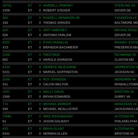
187XL
ET
0
WARDELL PINKNEY
STERLING VA
1558
ET
0
ROBERT STEGER
DOVER DE
304
ET
0
RUSSELL DENNISON JR
YOUNGSVILLE
194
ET
0
THOMAS GRAVES
BALTIMORE MD
62X
ET
0
JEFF SWEENEY
BRYANS ROAD
636
ET
0
ANTONIO FARLOW
DOVER DE
9525
ET
0
RYAN FRANKLIN
BRANDY STATI
X15
ET
0
BRANDON BACHMEIER
FREDERICKSB
1559
ET
0
FRED REID
RICHMOND VA
882
ET
0
HAROLD JOHNSON
CLINTON MD
4X20
ET
9
DERRICK MILBOURNE
WARRENTON V
5221
ET
0
MARCEL GOFFINGTON
JACKSON NC
2039
ET
0
ROY JOHNSON
MEHERRIN VA
331
ET
0
CALVIN WALTON
RANDALLTOWN
1607
ET
4
WALLY DAVIS
BRISTOW VA
1589
ET
0
BRYAN EDWARDS
SURRY VA
713
ET
0
MICHAEL BARKER
MANASSAS VA
599
ET
0
MICHAEL MCALLISTER
JACKSONVILLE
730BL
ET
0
MIKE RICKABAUGH
ALTOONA PA
61
ET
0
JASON GALBAVY
PHILADELPHIA
603
ET
0
BRIAN GLUNT
ALTOONA PA
6341
ET
0
HERMAN ALLEN
BRISTOW VA