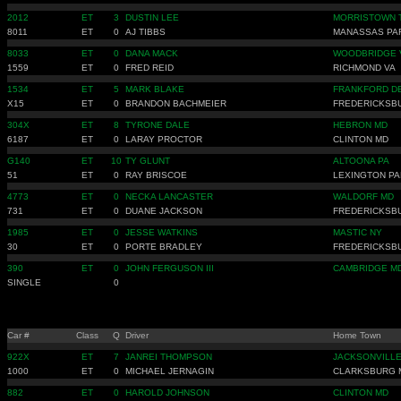
2012
ET
3
DUSTIN LEE
MORRISTOWN 
8011
ET
0
AJ TIBBS
MANASSAS PA
8033
ET
0
DANA MACK
WOODBRIDGE 
1559
ET
0
FRED REID
RICHMOND VA
1534
ET
5
MARK BLAKE
FRANKFORD D
X15
ET
0
BRANDON BACHMEIER
FREDERICKSB
304X
ET
8
TYRONE DALE
HEBRON MD
6187
ET
0
LARAY PROCTOR
CLINTON MD
G140
ET
10
TY GLUNT
ALTOONA PA
51
ET
0
RAY BRISCOE
LEXINGTON PA
4773
ET
0
NECKA LANCASTER
WALDORF MD
731
ET
0
DUANE JACKSON
FREDERICKSB
1985
ET
0
JESSE WATKINS
MASTIC NY
30
ET
0
PORTE BRADLEY
FREDERICKSB
390
ET
0
JOHN FERGUSON III
CAMBRIDGE M
SINGLE
0
Car #
Class
Q
Driver
Home Town
922X
ET
7
JANREI THOMPSON
JACKSONVILLE
1000
ET
0
MICHAEL JERNAGIN
CLARKSBURG 
882
ET
0
HAROLD JOHNSON
CLINTON MD