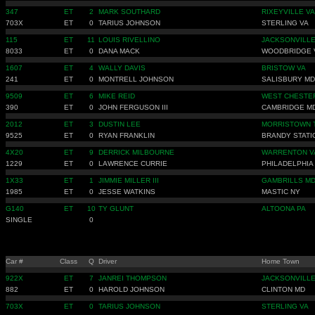
347
ET
2
MARK SOUTHARD
RIXEYVILLE VA
703X
ET
0
TARIUS JOHNSON
STERLING VA
115
ET
11
LOUIS RIVELLINO
JACKSONVILLE
8033
ET
0
DANA MACK
WOODBRIDGE 
1607
ET
4
WALLY DAVIS
BRISTOW VA
241
ET
0
MONTRELL JOHNSON
SALISBURY MD
9509
ET
6
MIKE REID
WEST CHESTER
390
ET
0
JOHN FERGUSON III
CAMBRIDGE M
2012
ET
3
DUSTIN LEE
MORRISTOWN 
9525
ET
0
RYAN FRANKLIN
BRANDY STATI
4X20
ET
9
DERRICK MILBOURNE
WARRENTON V
1229
ET
0
LAWRENCE CURRIE
PHILADELPHIA
1X33
ET
1
JIMMIE MILLER III
GAMBRILLS M
1985
ET
0
JESSE WATKINS
MASTIC NY
G140
ET
10
TY GLUNT
ALTOONA PA
SINGLE
0
Car #
Class
Q
Driver
Home Town
922X
ET
7
JANREI THOMPSON
JACKSONVILLE
882
ET
0
HAROLD JOHNSON
CLINTON MD
703X
ET
0
TARIUS JOHNSON
STERLING VA