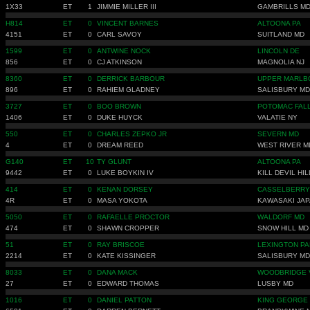
1X33
ET
1
JIMMIE MILLER III
GAMBRILLS M
H814
ET
0
VINCENT BARNES
ALTOONA PA
4151
ET
0
CARL SAVOY
SUITLAND MD
1599
ET
0
ANTWINE NOCK
LINCOLN DE
856
ET
0
CJ ATKINSON
MAGNOLIA NJ
8360
ET
0
DERRICK BARBOUR
UPPER MARLB
896
ET
0
RAHIEM GLADNEY
SALISBURY MD
3727
ET
0
BOO BROWN
POTOMAC FALL
1406
ET
0
DUKE HUYCK
VALATIE NY
550
ET
0
CHARLES ZEPKO JR
SEVERN MD
4
ET
0
DREAM REED
WEST RIVER M
G140
ET
10
TY GLUNT
ALTOONA PA
9442
ET
0
LUKE BOYKIN IV
KILL DEVIL HI
414
ET
0
KENAN DORSEY
CASSELBERRY
4R
ET
0
MASA YOKOTA
KAWASAKI JA
5050
ET
0
RAFAELLE PROCTOR
WALDORF MD
474
ET
0
SHAWN CROPPER
SNOW HILL MD
51
ET
0
RAY BRISCOE
LEXINGTON PA
2214
ET
0
KATE KISSINGER
SALISBURY MD
8033
ET
0
DANA MACK
WOODBRIDGE 
27
ET
0
EDWARD THOMAS
LUSBY MD
1016
ET
0
DANIEL PATTON
KING GEORGE