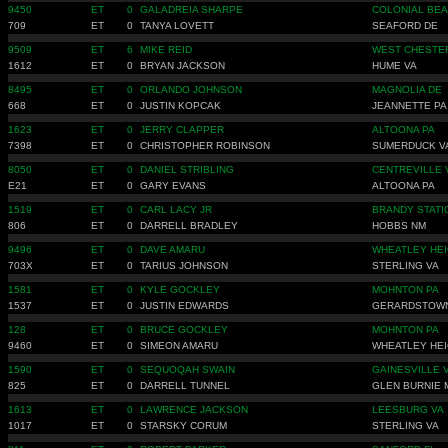
9450
ET
0
GALADREIA SHARPE
COLONIAL BEA
709
ET
0
TANYA LOVETT
SEAFORD DE
9509
ET
6
MIKE REID
WEST CHESTER
1612
ET
0
BRYAN JACKSON
HUME VA
8495
ET
0
ORLANDO JOHNSON
MAGNOLIA DE
668
ET
0
JUSTIN KOPCAK
JEANNETTE PA
1623
ET
0
JERRY CLAPPER
ALTOONA PA
7398
ET
0
CHRISTOPHER ROBINSON
SUMERDUCK V
8050
ET
0
DANIEL STRIBLING
CENTREVILLE 
E21
ET
0
GARY EVANS
ALTOONA PA
1519
ET
0
CARL LACY JR
BRANDY STATI
806
ET
0
DARRELL BRADLEY
HOBBS NM
9496
ET
0
DAVE AMARU
WHEATLEY HEI
703X
ET
0
TARIUS JOHNSON
STERLING VA
1581
ET
0
KYLE GOCKLEY
MOHNTON PA
1537
ET
0
JUSTIN EDWARDS
GERARDSTOW
128
ET
0
BRUCE GOCKLEY
MOHNTON PA
9460
ET
0
SIMEON AMARU
WHEATLEY HEI
1590
ET
0
SEQUOQAH SWAIN
GAINESVILLE 
825
ET
0
DARRELL TUNNEL
GLEN BURNIE 
1613
ET
0
LAWRENCE JACKSON
LEESBURG VA
1017
ET
0
STARSKY CORUM
STERLING VA