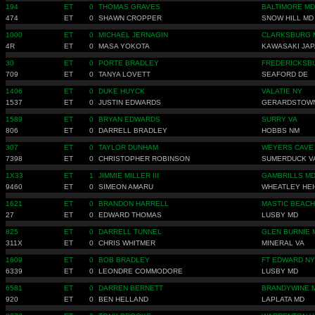
194
ET
0
THOMAS GRAVES
BALTIMORE MD
474
ET
0
SHAWN CROPPER
SNOW HILL MD
1000
ET
0
MICHAEL JERNAGIN
CLARKSBURG 
4R
ET
0
MASA YOKOTA
KAWASAKI JA
30
ET
0
PORTE BRADLEY
FREDERICKSB
709
ET
0
TANYA LOVETT
SEAFORD DE
1406
ET
0
DUKE HUYCK
VALATIE NY
1537
ET
0
JUSTIN EDWARDS
GERARDSTOW
1589
ET
0
BRYAN EDWARDS
SURRY VA
806
ET
0
DARRELL BRADLEY
HOBBS NM
307
ET
0
TAYLOR DUNHAM
WEYERS CAVE
7398
ET
0
CHRISTOPHER ROBINSON
SUMERDUCK V
1X33
ET
1
JIMMIE MILLER III
GAMBRILLS M
9460
ET
0
SIMEON AMARU
WHEATLEY HEI
1621
ET
0
BRANDON HARRELL
MASTIC BEACH
27
ET
0
EDWARD THOMAS
LUSBY MD
825
ET
0
DARRELL TUNNEL
GLEN BURNIE 
311X
ET
0
CHRIS WHITMER
MINERAL VA
1609
ET
0
BOB BRADLEY
FT EDWARD NY
6339
ET
0
LEONDRE COMMODORE
LUSBY MD
6581
ET
0
DARREN BERNETT
BRANDYWINE 
920
ET
0
BEN HELLAND
LAPLATA MD