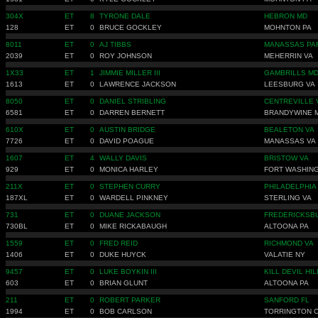
304X
ET
8
TYRONE DALE
HEBRON MD
128
ET
0
BRUCE GOCKLEY
MOHNTON PA
8011
ET
0
AJ TIBBS
MANASSAS PA
2039
ET
0
ROY JOHNSON
MEHERRIN VA
1X33
ET
1
JIMMIE MILLER III
GAMBRILLS M
1613
ET
0
LAWRENCE JACKSON
LEESBURG VA
8050
ET
0
DANIEL STRIBLING
CENTREVILLE 
6581
ET
0
DARREN BERNETT
BRANDYWINE 
610X
ET
0
AUSTIN BRIDGE
BEALETON VA
7726
ET
0
DAVID POAGUE
MANASSAS VA
1607
ET
4
WALLY DAVIS
BRISTOW VA
929
ET
0
MONICA HARLEY
FORT WASHIN
211X
ET
0
STEPHEN CURRY
PHILADELPHIA
187XL
ET
0
WARDELL PINKNEY
STERLING VA
731
ET
0
DUANE JACKSON
FREDERICKSB
730BL
ET
0
MIKE RICKABAUGH
ALTOONA PA
1559
ET
0
FRED REID
RICHMOND VA
1406
ET
0
DUKE HUYCK
VALATIE NY
9457
ET
0
LUKE BOYKIN III
KILL DEVIL HI
603
ET
0
BRIAN GLUNT
ALTOONA PA
211
ET
0
ROBERT PARKER
SANFORD FL
1994
ET
0
BOB CARLSON
TORRINGTON 