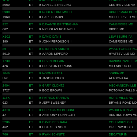
8050
ET
0
DANIEL STRIBLING
CENTREVILLE VA
390X
ET
0
ROBERT BRUMMELL
UPPER MARLBOR
1960
ET
0
CARL SHARPE
MIDDLE RIVER MD
922
ET
0
DAVANTE BRITTINGHAM
CAMBRIDGE MD
602
ET
0
NICHOLAS ROTHWELL
RIDGE MD
X102
ET
0
DAVID DAVIS
LEWISBURG PA
390
ET
0
JOHN FERGUSON III
CAMBRIDGE MD
85
ET
0
STEPHEN KNIGHT
WAKE FOREST NC
8019
ET
0
AARON LIPFORD
HYATTSVILLE MD
1730
ET
0
DEVIN MCLAIN
DAVIDSONVILLE 
426
ET
0
PRESTON HOPKINS
MILLSBORO DE
1046
ET
0
NORMAN TEAL
JOPPA MD
H20
ET
0
JASON HOUCK
ALTOONA PA
2404
ET
0
GARY CLONTZ
MECHANICSVILLE
3727
ET
0
BOO BROWN
POTOMAC FALLS 
116X
ET
0
PATRICK FARROW
HOPE MILLS NC
62X
ET
0
JEFF SWEENEY
BRYANS ROAD MD
4X20
ET
0
DERRICK MILBOURNE
WARRENTON VA
42
ET
0
ANTHONY HUNNICUTT
HUNTINGTOWN M
3286
ET
0
DAVID BESHARA
COLUMBUS OH
462
ET
0
CHARLES NOCK
GREENWOOD DE
766
ET
0
RYAN SCHNITZ
DECATUR IN