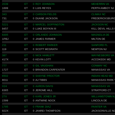
2039
ET
0
ROY JOHNSON
MEHERRIN VA
1699
ET
0
LUIS REYES
PERTH AMBOY NJ
343
ET
0
CARSON FIELDS
CLIMAX NC
731
ET
0
DUANE JACKSON
FREDERICKSBURG
5221
ET
0
MARCEL GOFFINGTON
JACKSON NC
9457
ET
0
LUKE BOYKIN III
KILL DEVIL HILLS
8495
ET
0
ORLANDO JOHNSON
MAGNOLIA DE
1PBJ
ET
0
JAMES FARMER
MILTON DE
211
ET
0
ROBERT PARKER
SANFORD FL
119
ET
0
SCOTT MCGRATH
NEWTON NJ
387
ET
0
NICK HAMLETT
WAYNESBORO VA
417X
ET
0
KEVIN LOTT
ACCOKEEK MD
777
ET
0
GIL VAUGHAN
CONWAY NC
1727
ET
0
BRANDON CARPENTER
MANASSAS VA
6502
ET
0
SHAYNE PROCTOR
INDIAN HEAD MD
8011
ET
0
AJ TIBBS
MANASSAS PARK 
X24
ET
0
AARON DAVIS
MANASSAS VA
8365
ET
0
JEROME HILL
STRATFORD CT
27X
ET
0
KARL JONES JR
WILLIAMSTOWN N
1599
ET
0
ANTWINE NOCK
LINCOLN DE
1795
ET
0
FRANK DIAZ
PAINTER VA
922X
ET
0
JANREI THOMPSON
JACKSONVILLE N