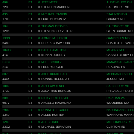
499
ET
0
JEFF METZ
AUSTINBURG OH
723
ET
0
STEPHEN MADDEN
BALTIMORE MD
435
ET
0
MICHAEL RANKIN
STAUNTON VA
1703
ET
0
LUKE BOYKIN IV
GRANDY NC
194
ET
0
THOMAS GRAVES
BALTIMORE MD
1296
ET
0
STEVEN SHRIVER JR
GLEN BURNIE MD
1X33
ET
0
JIMMIE MILLER III
GAMBRILLS MD
6480
ET
0
DEREK CRAWFORD
CHARLOTTESVILL
1041X
ET
0
DALE HAMILTON
MT AIRY MD
414
ET
0
KENAN DORSEY
CASSELBERRY FL
SX06
ET
0
MIKE SCHULZ
MANASSAS PARK 
214
ET
0
FRED YERGER
READING PA
807
ET
0
JOEL BURKHEAD
MECHANICSVILLE
4445
ET
0
RONNIE REECE JR
JESSUP MD
1809
ET
0
ART LAWRENCE
SALISBURY MD
1732
ET
0
JONATHAN BURGOS
PHILADELPHIA PA
609
ET
0
RICKY BUTLER JR
RAPIDAN VA
6677
ET
0
ANGELO HAMMOND
WOODBINE MD
2902
ET
0
RONALD LEGAULT
NARRAGANSETT R
1340
ET
0
ALLEN HUNTER
WARRIORS MARK 
1280
ET
0
JEFF STAHL
MIFFLINBURG PA
23X2
ET
0
MICHAEL JERNAGIN
CLINTON MD
W76
ET
0
MIKE WEYER
TYRONE PA