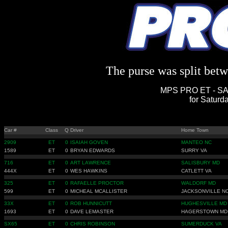
The purse was split betwe
MPS PRO ET - SA
for Saturd
Car #
Class
Q
Driver
Home Town
2909
ET
0
ISAIAH GOVEN
MANTEO NC
1589
ET
0
BRYAN EDWARDS
SURRY VA
716
ET
0
ART LAWRENCE
SALISBURY MD
444X
ET
0
WES HAWKINS
CATLETT VA
325
ET
0
RAFAELLE PROCTOR
WALDORF MD
599
ET
0
MICHEAL MCALLISTER
JACKSONVILLE N
33X
ET
0
ROB HUNNICUTT
HUGHESVILLE MD
1693
ET
0
DAVE LEMASTER
HAGERSTOWN MD
SX65
ET
0
CHRIS ROBINSON
SUMERDUCK VA