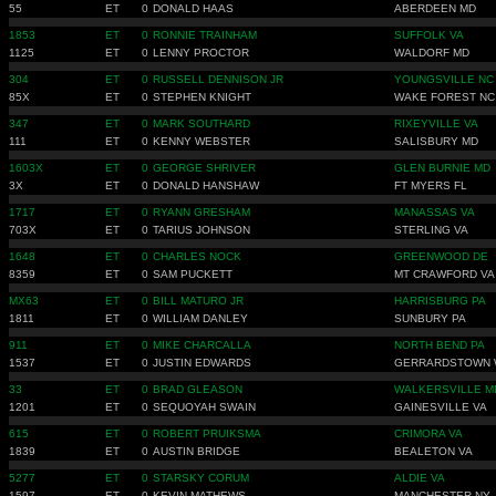
55
ET
0
DONALD HAAS
ABERDEEN MD
1853
ET
0
RONNIE TRAINHAM
SUFFOLK VA
1125
ET
0
LENNY PROCTOR
WALDORF MD
304
ET
0
RUSSELL DENNISON JR
YOUNGSVILLE NC
85X
ET
0
STEPHEN KNIGHT
WAKE FOREST NC
347
ET
0
MARK SOUTHARD
RIXEYVILLE VA
111
ET
0
KENNY WEBSTER
SALISBURY MD
1603X
ET
0
GEORGE SHRIVER
GLEN BURNIE MD
3X
ET
0
DONALD HANSHAW
FT MYERS FL
1717
ET
0
RYANN GRESHAM
MANASSAS VA
703X
ET
0
TARIUS JOHNSON
STERLING VA
1648
ET
0
CHARLES NOCK
GREENWOOD DE
8359
ET
0
SAM PUCKETT
MT CRAWFORD VA
MX63
ET
0
BILL MATURO JR
HARRISBURG PA
1811
ET
0
WILLIAM DANLEY
SUNBURY PA
911
ET
0
MIKE CHARCALLA
NORTH BEND PA
1537
ET
0
JUSTIN EDWARDS
GERRARDSTOWN 
33
ET
0
BRAD GLEASON
WALKERSVILLE M
1201
ET
0
SEQUOYAH SWAIN
GAINESVILLE VA
615
ET
0
ROBERT PRUIKSMA
CRIMORA VA
1839
ET
0
AUSTIN BRIDGE
BEALETON VA
5277
ET
0
STARSKY CORUM
ALDIE VA
1597
ET
0
KEVIN MATHEWS
MANCHESTER NY