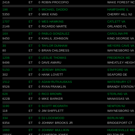
2416
ET
0
ROBIN PROCOPIO
WAKE FOREST NC
196
ET
0
MICHAEL DADDIO
HAMPSHIRE IL
5350
ET
0
MIKE KING
CHERRY HILL NJ
1707
ET
0
WES HAWKINS
CATLETT VA
2146
ET
0
RICARDO MARTE
ORLANDO FL
16X
ET
0
PABLO GONZALEZ
CAROLINA PR
9450
ET
0
KHALIL JOHNSON
KING GEORGE VA
30
ET
0
TAYLOR DUNHAM
WEYERS CAVE VA
80
ET
0
BRIAN CHILDRESS
WAYNESBORO VA
1206
ET
0
LESLIE THOMAS
FREDERICK MD
9496
ET
0
DAVE AMARU
WHEATLEY HEIGH
5150
ET
0
JEREMY BROWN
STAFFORD VA
302
ET
0
HANK LOVETT
SEAFORD DE
1512
ET
0
ADAM RUTKAUSKAS
WATERBURY CT
9526
ET
0
RYAN FRANKLIN
BRANDY STATION 
626
ET
0
RICO BROWN
STERLING VA
622B
ET
0
MIKE BARKER
MANASSAS VA
1190
ET
0
SCOTT MCGRATH
NEWTON NJ
118
ET
0
JIM SHIFFLETT
WAYNESBORO VA
334
ET
0
DJ LOCKWOOD
BERLIN MD
9354
ET
0
JOHNNY BROOKS JR
BRIDGEPORT CT
1660
ET
0
JOHNNY MULLIKIN
HUGHESVILLE MD
1558X
ET
0
CAMERON JONES
FELTON DE