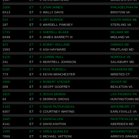
1009
ET
0
JOHN JAMES
PHILADELPHIA PA
6X13
ET
0
WALLY DAVIS
BRISTOW VA
515
ET
0
ART BURHOE
SOUTH PARIS ME
187
ET
0
WARDELL PINKNEY
STERLING VA
1733
ET
0
SHERELL BLAKE
DELMAR MD
6X69
ET
0
JAMES BARRETT III
MIDLAND VA
923
ET
0
BOBBY HOLLAND
OWINGS MD
1593
ET
0
ASH HAYWARD
FRUITLAND MD
S119
ET
0
CARRIE HULL
NORFOLK VA
241
ET
0
MONTRELL JOHNSON
SALISBURY MD
9185
ET
0
PAUL PURCELL
PASADENA MD
77X
ET
0
KEVIN MANCHESTER
WINSTED CT
1669
ET
0
ROBERT STEGER
DOVER DE
209
ET
0
GEOFF GODFREY
BEALETON VA
1815
ET
0
JESUS MORAN
LAS PIEDRAS PR
93
ET
0
DERRICK GROSS
HUNTINGTOWN M
X163
ET
0
DAVID RUTKAUSKAS
WATERBURY CT
9307
ET
0
COURTNEY WHITING
EARLYSVILLE VA
1845
ET
0
DAVID ALLEN
FAYETTEVILLE NC
4141
ET
0
DAVID ASHTON
ABERDEEN MD
1595
ET
0
GREG QUARLES
WASHINGTON DC
7069
ET
0
MICHAEL VATTIONI
ARROYO GRANDE