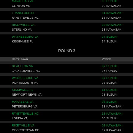
MANASSAS VA
08 SUZUKI
CLINTON MD
00 KAWASAKI
FRANKFORD DE
04 KAWASAKI
FAYETTEVILLE NC
13 KAWASAKI
RIXEYVILLE VA
08 KAWASAKI
STERLING VA
13 KAWASAKI
WAYNESBORO VA
07 SUZUKI
KISSIMMEE FL
14 SUZUKI
ROUND 3
Home Town
Vehicle
BEALETON VA
07 SUZUKI
JACKSONVILLE NC
06 HONDA
WAYNESBORO VA
07 SUZUKI
PORTSMOUTH VA
08 SUZUKI
KISSIMMEE FL
14 SUZUKI
NEWPORT NEWS VA
08 SUZUKI
MANASSAS VA
08 SUZUKI
PETERSBURG VA
13 KAWASAKI
FAYETTEVILLE NC
13 KAWASAKI
LOUISA VA
00 SUZUKI
RIXEYVILLE VA
08 KAWASAKI
GEORGETOWN DE
09 KAWASAKI