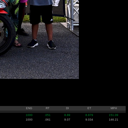
ENG
RT
DI
ET
MPH
1000
.051
8.89
8.879
151.09
1000
.061
9.07
9.034
146.21