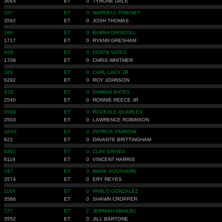
304X
ET
0
TYRONE DALE
187
ET
0
WARDELL PINKNEY
3562
ET
0
JOSH THOMAS
288
ET
0
BUBBA DRISCOLL
1717
ET
0
RYANN GRESHAM
X06
ET
3
DONTA YATES
1709
ET
0
CHRIS WHITMER
329
ET
0
CARL LACY JR
6292
ET
0
ROY JOHNSON
X33
ET
0
DAMIAN BATES
2540
ET
0
RONNIE REECE JR
3589
ET
0
ROCKALE QUARLES
3503
ET
0
LAWRENCE ROBINSON
16XX
ET
0
PATRICK FARROW
922
ET
0
DAVANTE BRITTINGHAM
8302
ET
0
CLAY DAVIES
8119
ET
0
VINCENT HARRIS
347
ET
0
MARK SOUTHARD
3574
ET
0
ERY REYES
116X
ET
0
PABLO GONZALEZ
3586
ET
0
SHAWN CROPPER
727
ET
2
JERMIAH MANUEL
3552
ET
0
JILL BARTONE