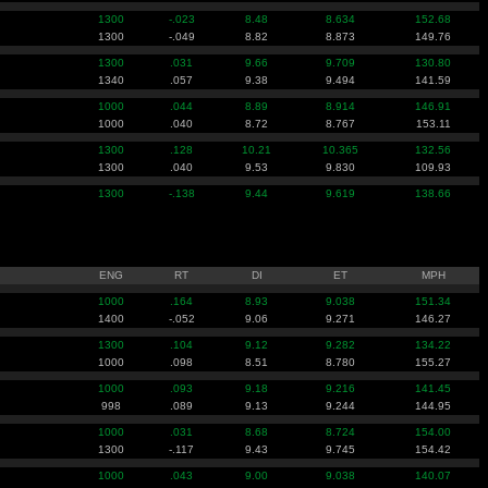
1300
-.023
8.48
8.634
152.68
1300
-.049
8.82
8.873
149.76
1300
.031
9.66
9.709
130.80
1340
.057
9.38
9.494
141.59
1000
.044
8.89
8.914
146.91
1000
.040
8.72
8.767
153.11
1300
.128
10.21
10.365
132.56
1300
.040
9.53
9.830
109.93
1300
-.138
9.44
9.619
138.66
ENG
RT
DI
ET
MPH
1000
.164
8.93
9.038
151.34
1400
-.052
9.06
9.271
146.27
1300
.104
9.12
9.282
134.22
1000
.098
8.51
8.780
155.27
1000
.093
9.18
9.216
141.45
998
.089
9.13
9.244
144.95
1000
.031
8.68
8.724
154.00
1300
-.117
9.43
9.745
154.42
1000
.043
9.00
9.038
140.07