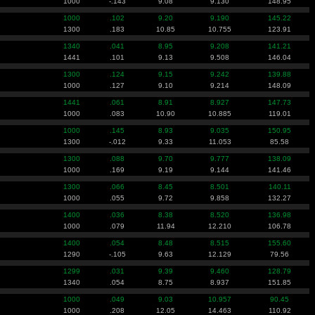
1000
-.143
9.08
9.130
148.95
1000
.102
9.20
9.190
145.22
1300
.183
10.85
10.755
123.91
1340
.041
8.95
9.208
141.21
1441
.101
9.13
9.508
146.04
1300
.124
9.15
9.242
139.88
1000
.127
9.10
9.214
148.09
1441
.061
8.91
8.927
147.73
1000
.083
10.90
10.885
119.01
1000
.145
8.93
9.035
150.95
1300
-.012
9.33
11.053
85.58
1300
.088
9.70
9.777
138.09
1000
.169
9.19
9.144
141.46
1300
.066
8.45
8.501
140.11
1000
.055
9.72
9.858
132.27
1400
.036
8.38
8.520
136.98
1000
.079
11.94
12.210
106.78
1400
.054
8.48
8.515
155.60
1290
-.105
9.63
12.129
79.56
1299
.031
9.39
9.460
128.79
1340
.054
8.75
8.937
151.85
1000
.049
9.03
10.957
90.45
1000
.208
12.05
14.463
110.92