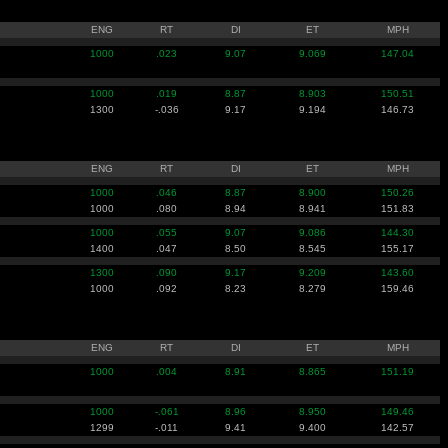
ENG
RT
DI
ET
MPH
1000
.023
9.07
9.069
147.04
1000
.019
8.87
8.903
150.51
1300
-.036
9.17
9.194
146.73
ENG
RT
DI
ET
MPH
1000
.046
8.87
8.900
150.26
1000
.080
8.94
8.941
151.83
1000
.055
9.07
9.086
144.30
1400
.047
8.50
8.545
155.17
1300
.090
9.17
9.209
143.60
1000
.092
8.23
8.279
159.46
ENG
RT
DI
ET
MPH
1000
.004
8.91
8.865
151.19
1000
-.061
8.96
8.950
149.46
1299
-.011
9.41
9.400
142.57