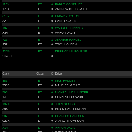
116X
ET
0
PABLO GONZALEZ
1754
ET
0
ANDREW GOLDSMITH
6187
ET
0
LARAY PROCTOR
329
ET
0
CARL LACY JR
187
ET
0
WARDELL PINKNEY
X24
ET
0
AARON DAVIS
727
ET
2
JERMIAH MANUEL
957
ET
0
TROY HOLDEN
4X20
ET
1
DERRICK MILBOURNE
SINGLE
0
Car #
Class
Q
Driver
387
ET
0
NICK HAMLETT
7553
ET
0
MAURICE MICHIE
599
ET
0
MICHEAL MCALLISTER
14
ET
0
CHRIS SULKOWSKI
1021
ET
0
JUAN GEORGE
38X
ET
0
BRICK DAUTERMANN
287
ET
0
CHARLES CARLSEN
922X
ET
0
JANREI THOMPSON
X24
ET
0
AARON DAVIS