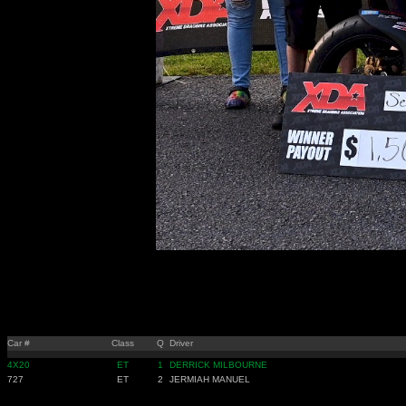
Car #
Class
Q
Driver
4X20
ET
1
DERRICK MILBOURNE
727
ET
2
JERMIAH MANUEL