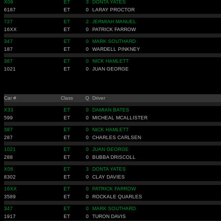
X06
ET
3
DONTA YATES
6187
ET
0
LARAY PROCTOR
727
ET
2
JERMIAH MANUEL
16XX
ET
0
PATRICK FARROW
347
ET
0
MARK SOUTHARD
187
ET
0
WARDELL PINKNEY
387
ET
0
NICK HAMLETT
1021
ET
0
JUAN GEORGE
Car #
Class
Q
Driver
X33
ET
0
DAMIAN BATES
599
ET
0
MICHEAL MCALLISTER
387
ET
0
NICK HAMLETT
287
ET
0
CHARLES CARLSEN
1021
ET
0
JUAN GEORGE
288
ET
0
BUBBA DRISCOLL
X06
ET
3
DONTA YATES
8302
ET
0
CLAY DAVIES
16XX
ET
0
PATRICK FARROW
3589
ET
0
ROCKALE QUARLES
347
ET
0
MARK SOUTHARD
1917
ET
0
TURON DAVIS