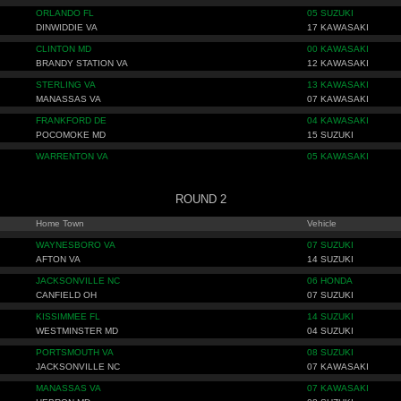
ORLANDO FL
05 SUZUKI
DINWIDDIE VA
17 KAWASAKI
CLINTON MD
00 KAWASAKI
BRANDY STATION VA
12 KAWASAKI
STERLING VA
13 KAWASAKI
MANASSAS VA
07 KAWASAKI
FRANKFORD DE
04 KAWASAKI
POCOMOKE MD
15 SUZUKI
WARRENTON VA
05 KAWASAKI
ROUND 2
Home Town
Vehicle
WAYNESBORO VA
07 SUZUKI
AFTON VA
14 SUZUKI
JACKSONVILLE NC
06 HONDA
CANFIELD OH
07 SUZUKI
KISSIMMEE FL
14 SUZUKI
WESTMINSTER MD
04 SUZUKI
PORTSMOUTH VA
08 SUZUKI
JACKSONVILLE NC
07 KAWASAKI
MANASSAS VA
07 KAWASAKI