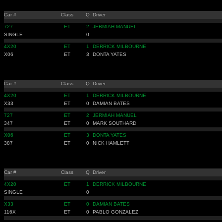
Car #
Class
Q
Driver
727
ET
2
JERMIAH MANUEL
SINGLE
0
4X20
ET
1
DERRICK MILBOURNE
X06
ET
3
DONTA YATES
Car #
Class
Q
Driver
4X20
ET
1
DERRICK MILBOURNE
X33
ET
0
DAMIAN BATES
727
ET
2
JERMIAH MANUEL
347
ET
0
MARK SOUTHARD
X06
ET
3
DONTA YATES
387
ET
0
NICK HAMLETT
Car #
Class
Q
Driver
4X20
ET
1
DERRICK MILBOURNE
SINGLE
0
X33
ET
0
DAMIAN BATES
116X
ET
0
PABLO GONZALEZ