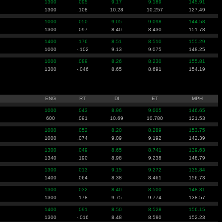
1300
.095
9.17
9.189
145.91
1300
.108
10.28
10.257
127.49
1000
.050
9.05
9.098
144.58
1300
.097
8.40
8.430
151.78
1400
.176
8.51
8.510
155.29
1000
-.102
9.13
9.075
148.25
1000
.089
8.26
8.230
155.81
1300
-.046
8.65
8.691
154.19
ENG
RT
DI
ET
MPH
1000
.043
8.96
9.005
146.65
600
.091
10.69
10.780
121.53
1000
.052
8.20
8.289
153.75
1000
.074
9.09
9.192
142.39
1300
.049
8.65
8.741
139.63
1340
.190
8.98
9.238
148.79
1300
.013
9.15
9.272
135.84
1400
.064
8.38
8.461
156.73
1300
.032
8.40
8.500
148.31
1300
.178
9.75
9.774
138.57
1400
.091
8.50
8.528
156.15
1300
-.016
8.48
8.580
152.23