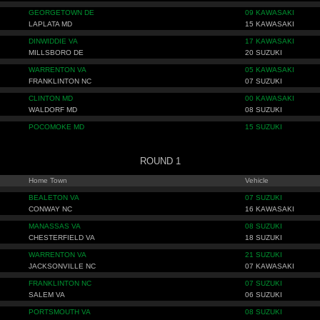
GEORGETOWN DE
09 KAWASAKI
LAPLATA MD
15 KAWASAKI
DINWIDDIE VA
17 KAWASAKI
MILLSBORO DE
20 SUZUKI
WARRENTON VA
05 KAWASAKI
FRANKLINTON NC
07 SUZUKI
CLINTON MD
00 KAWASAKI
WALDORF MD
08 SUZUKI
POCOMOKE MD
15 SUZUKI
ROUND 1
Home Town
Vehicle
BEALETON VA
07 SUZUKI
CONWAY NC
16 KAWASAKI
MANASSAS VA
08 SUZUKI
CHESTERFIELD VA
18 SUZUKI
WARRENTON VA
21 SUZUKI
JACKSONVILLE NC
07 KAWASAKI
FRANKLINTON NC
07 SUZUKI
SALEM VA
06 SUZUKI
PORTSMOUTH VA
08 SUZUKI