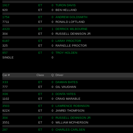
1917
ET
0
TURON DAVIS
920
ET
0
BEN HELLAND
1754
ET
0
ANDREW GOLDSMITH
7711
ET
0
RONALD LOFTLAND
4X20
ET
1
DERRICK MILBOURNE
304
ET
0
RUSSELL DENNISON JR
6187
ET
0
LARAY PROCTOR
325
ET
0
RAFAELLE PROCTOR
957
ET
0
TROY HOLDEN
SINGLE
0
Car #
Class
Q
Driver
X33
ET
0
DAMIAN BATES
777
ET
0
GIL VAUGHAN
X06
ET
3
DONTA YATES
1102
ET
0
CRAIG MARABLE
3503
ET
0
LAWRENCE ROBINSON
922X
ET
0
JANREI THOMPSON
304
ET
0
RUSSELL DENNISON JR
3551
ET
0
WILLIAM MCPHERSON
287
ET
0
CHARLES CARLSEN