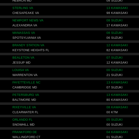
HEBRON MD
08 SUZUKI
STERLING VA
13 KAWASAKI
CHESAPEAKE VA
98 KAWASAKI
NEWPORT NEWS VA
08 SUZUKI
ALEXANDRIA VA
17 KAWASAKI
MANASSAS VA
08 SUZUKI
SPOTSYLVANIA VA
06 SUZUKI
BRANDY STATION VA
12 KAWASAKI
KEYSTONE HEIGHTS FL
82 KAWASAKI
BEALETON VA
07 SUZUKI
JESSUP MD
12 KAWASAKI
LOUISA VA
00 SUZUKI
WARRENTON VA
21 SUZUKI
FAYETTEVILLE NC
13 KAWASAKI
CAMBRIDGE MD
07 SUZUKI
PETERSBURG VA
13 KAWASAKI
BALTIMORE MD
80 KAWASAKI
RIXEYVILLE VA
08 KAWASAKI
CLEARWATER FL
00 KTM
ORLANDO FL
05 SUZUKI
SNOWHILL MD
00 SUZUKI
FRANKFORD DE
04 KAWASAKI
WALLINGFORD CT
01 SUZUKI