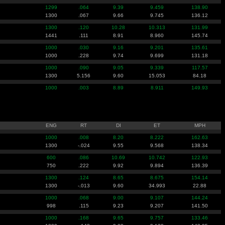
1299
.064
9.39
9.459
138.90
1300
.067
9.66
9.745
136.12
1300
.120
10.28
10.313
131.99
1441
.111
8.91
8.960
145.74
1000
.030
9.16
9.201
135.61
1000
.228
9.74
9.699
131.18
1000
.090
9.05
9.339
117.57
1300
5.156
9.60
15.053
84.18
1000
.003
8.89
8.911
149.93
ENG
RT
DI
ET
MPH
1000
.008
8.20
8.222
162.63
1300
-.024
9.55
9.568
138.34
600
.086
10.69
10.742
122.93
750
.222
9.92
9.894
136.39
1300
.124
8.65
8.675
154.14
1300
-.013
9.60
34.993
22.88
1000
.068
9.00
9.107
144.24
998
.115
9.23
9.207
141.50
1000
.168
9.65
9.757
133.46