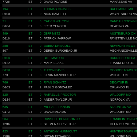
7726
ET
0
DAVID POAGUE
MANASSAS VA
194
ET
0
THOMAS GRAVES
BALTIMORE MD
D108
ET
0
NICK HAMLETT
WAYNESBORO VA
31
ET
0
CALVIN WALTON
RANDALLSTOWN 
D104
ET
0
FRED YERGER
READING PA
499
ET
0
JEFF METZ
AUSTINBURG OH
D116
ET
0
PATRICK FARROW
FAYETTEVILLE N
288
ET
0
BUBBA DRISCOLL
NEWPORT NEWS 
807
ET
0
DEREK BURKHEAD JR
MECHANICSVILLE
D106
ET
0
BILL MATURO
HARRISBURG PA
D122
ET
0
MARK BLAKE
FRANKFORD DE
D120
ET
0
TURON DAVIS
GEORGETOWN D
77X
ET
0
KEVIN MANCHESTER
WINSTED CT
766
ET
0
RYAN SCHNITZ
DECATUR IN
D103
ET
2
PABLO GONZALEZ
ORLANDO FL
325
ET
0
RAFAELLE PROCTOR
WALDORF MD
D124
ET
0
ANDER TAYLOR JR
NORFOLK VA
535
ET
0
MICHAEL RANKIN
STAUNTON VA
9473
ET
0
DAVON ADAMS
WALDORF MD
304
ET
0
RUSSELL DENNISON JR
FRANKLINTON NC
1296
ET
0
STEVEN SHRIVER JR
GLEN BURNIE MD
42X
ET
0
ANTHONY HUNNICUTT
HUNTINGTOWN M
1589
ET
0
BRYAN EDWARDS
WALDORF MD