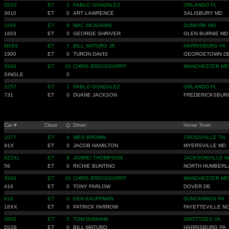
D103
ET
2
PABLO GONZALEZ
ORLANDO FL
3610
ET
0
ART LAWRENCE
SALISBURY MD
118X
ET
8
MAC MCADAMS
DUNKIRK MD
1603
ET
0
GEORGE SHRIVER
GLEN BURNIE MD
MX63
ET
7
BILL MATURO JR
HARRISBURG PA
1900
ET
0
TURON DAVIS
GEORGETOWN D
3340
ET
10
CHRIS BROCKDORFF
MANCHESTER MD
SINGLE
0
3257
ET
1
PABLO GONZALEZ
ORLANDO FL
731
ET
0
DUANE JACKSON
FREDERICKSBUR
Car #
Class
Q
Driver
Home Town
1077
ET
4
WES BROWN
CROSSVILLE TN
91X
ET
0
JACOB HAMILTON
MYERSVILLE MD
922XL
ET
9
JANREI THOMPSON
JACKSONVILLE N
56
ET
0
RICHIE BUNTING
NORTH HUMBERL
3340
ET
10
CHRIS BROCKDORFF
MANCHESTER MD
416
ET
0
TONY FARLOW
DOVER DE
818
ET
0
KEN KAUFFMAN
DUNCANNON PA
16XX
ET
0
PATRICK FARROW
FAYETTEVILLE N
3602
ET
5
TOM DUNHAM
GROTTOES VA
D106
ET
0
BILL MATURO
HARRISBURG PA