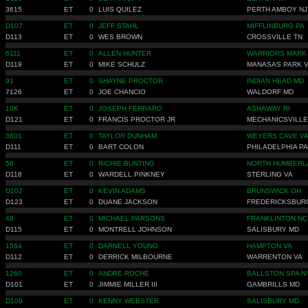
3615
ET
0
LUIS QUILEZ
PERTH AMBOY NJ
D107
ET
0
JEFF STAHL
MIFFLINBURG PA
D113
ET
0
WES BROWN
CROSSVILLE TN
6111
ET
0
ALLEN HUNTER
WARRIORS MARK
D119
ET
0
MIKE SCHULZ
MANASAS PARK 
91
ET
0
SHAYNE PROCTOR
INDIAN HEAD MD
7126
ET
0
JOE CHANCIO
WALDORF MD
10K
ET
0
JOSEPH FERRARO
ASHAWAY RI
D121
ET
0
FRANCIS PROCTOR JR
MECHANICSVILLE
3601
ET
0
TAYLOR DUNHAM
WEYERS CAVE V
D111
ET
0
BART COLON
PHILADELPHIA PA
56
ET
0
RICHIE BUNTING
NORTH HUMBERL
D118
ET
0
WARDELL PINKNEY
STERLING VA
D102
ET
0
KEVIN ADAMS
BRUNSWICK OH
D123
ET
0
DUANE JACKSON
FREDERICKSBUR
49
ET
0
MICHAEL PARSONS
FRANKLINTON NC
D115
ET
0
MONTRELL JOHNSON
SALISBURY MD
1564
ET
0
DARNELL YOUNG
HAMPTON VA
D112
ET
0
DERRICK MILBOURNE
WARRENTON VA
1260
ET
0
ANDRE ROCHE
BALLSTON SPA N
D101
ET
0
JIMMIE MILLER III
GAMBRILLS MD
D109
ET
0
KENNY WEBSTER
SALISBURY MD