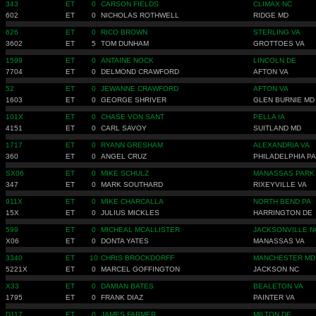
343
ET
0
CARSON FIELDS
CLIMAX NC
602
ET
0
NICHOLAS ROTHWELL
RIDGE MD
626
ET
0
RICO BROWN
STERLING VA
3602
ET
5
TOM DUNHAM
GROTTOES VA
1599
ET
0
ANTAINE NOCK
LINCOLN DE
7704
ET
0
DELMOND CRAWFORD
AFTON VA
52
ET
0
JEWANNE CRAWFORD
AFTON VA
1603
ET
0
GEORGE SHRIVER
GLEN BURNIE MD
101X
ET
0
CHASE VON SANT
PELLA IA
4151
ET
0
CARL SAVOY
SUITLAND MD
1717
ET
0
RYANN GRESHAM
ALEXANDRIA VA
360
ET
0
ANGEL CRUZ
PHILADELPHIA PA
SX06
ET
0
MIKE SCHULZ
MANASSAS PARK
347
ET
0
MARK SOUTHARD
RIXEYVILLE VA
911X
ET
0
MIKE CHARCALLA
NORTH BEND PA
15X
ET
0
JULIUS MICKLES
HARRINGTON DE
599
ET
0
MICHEAL MCALLISTER
JACKSONVILLE N
X06
ET
0
DONTA YATES
MANASSAS VA
3340
ET
10
CHRIS BROCKDORFF
MANCHESTER MD
5221X
ET
0
MARCEL GOFFINGTON
JACKSON NC
X33
ET
0
DAMIAN BATES
BEALETON VA
1795
ET
0
FRANK DIAZ
PAINTER VA
D117
ET
0
JAMES FARMER
MILTON DE