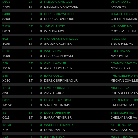
D103
ET
2
PABLO GONZALEZ
ORLANDO FL
7704
ET
0
DELMOND CRAWFORD
AFTON VA
6480
ET
3
DEREK CRAWFORD
CHARLOTTESVILL
8360
ET
0
DERRICK BARBOUR
CHELTENHAM MD
7126
ET
0
JOE CHANCIO
WALDORF MD
D113
ET
0
WES BROWN
CROSSVILLE TN
602
ET
0
NICHOLAS ROTHWELL
RIDGE MD
3608
ET
0
SHAWN CROPPER
SNOW HILL MD
6X13
ET
0
WALLY DAVIS
BRISTOW VA
1968
ET
0
CHAD SOSNOWSKI
MACOMB MI
329
ET
0
CARL LACY JR
BRANDY STATION
1916
ET
0
ANDER TAYLOR JR
NORFOLK VA
188
ET
0
BART COLON
PHILADELPHIA PA
X930
ET
0
DEREK BURKHEAD JR
MECHANICSVILLE
1273
ET
0
DAVE CORNNELL
MINERAL VA
360
ET
0
ANGEL CRUZ
PHILADELPHIA PA
D123
ET
0
DUANE JACKSON
FREDERICKSBUR
1415X
ET
0
VINCENT HARRIS
BALTIMORE MD
41
ET
0
LOUIS GREEN JR
BALTIMORE MD
6911
ET
0
BARRY PRYER SR
CHESAPEAKE VA
187XL
ET
0
WARDELL PINKNEY
STERLING VA
X06
ET
0
DONTA YATES
MANASSAS VA
X24
ET
0
AARON DAVIS
MANASSAS VA