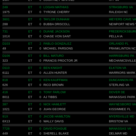
249
ET
0
LOGAN MATHIAS
STRASBURG VA
1975
ET
0
TYRONE CHERRY
RALEIGH NC
3601
ET
0
TAYLOR DUNHAM
WEYERS CAVE V
288
ET
0
BUBBA DRISCOLL
NEWPORT NEWS 
731
ET
0
DUANE JACKSON
FREDERICKSBUR
101X
ET
0
CHASE VON SANT
PELLA IA
D103
ET
2
PABLO GONZALEZ
ORLANDO FL
49
ET
0
MICHAEL PARSONS
FRANKLINTON NC
D106
ET
0
BILL MATURO
HARRISBURG PA
323
ET
0
FRANCIS PROCTOR JR
MECHANICSVILLE
D110
ET
0
BEN KNIGHT
ELKTON VA
6111
ET
0
ALLEN HUNTER
WARRIORS MARK
818
ET
0
KEN KAUFFMAN
DUNCANNON PA
626
ET
0
RICO BROWN
STERLING VA
416
ET
0
TONY FARLOW
DOVER DE
8011
ET
0
AJ TIBBS
MANASSAS PARK
387
ET
0
NICK HAMLETT
WAYNESBORO VA
1021
ET
0
JUAN GEORGE
KISSIMMEE FL
91X
ET
0
JACOB HAMILTON
MYERSVILLE MD
6X13
ET
0
WALLY DAVIS
BRISTOW VA
7726
ET
0
DAVID POAGUE
MANASSAS VA
449
ET
0
SHERELL BLAKE
DELMAR MD