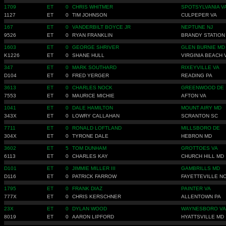
1709
ET
0
CHRIS WHITMER
SPOTSYLVANIA V
1127
ET
0
TIM JOHNSON
CULPEPER VA
167
ET
0
VANDERBILT BOYCE JR
NEPTUNE NJ
9526
ET
0
RYAN FRANKLIN
BRANDY STATION
1603
ET
0
GEORGE SHRIVER
GLEN BURNIE MD
K1226
ET
0
SHANE HULL
VIRGINIA BEACH 
347
ET
0
MARK SOUTHARD
RIXEYVILLE VA
D104
ET
0
FRED YERGER
READING PA
3613
ET
0
CHARLES NOCK
GREENWOOD DE
7553
ET
0
MAURICE MICHIE
AFTON VA
1041
ET
0
DALE HAMILTON
MOUNT AIRY MD
343X
ET
0
LOWRY CALLAHAN
SCRANTON SC
7711
ET
0
RONALD LOFTLAND
MILLSBORO DE
304X
ET
0
TYRONE DALE
HEBRON MD
3602
ET
5
TOM DUNHAM
GROTTOES VA
6113
ET
0
CHARLES KAY
CHURCH HILL MD
D101
ET
0
JIMMIE MILLER III
GAMBRILLS MD
D116
ET
0
PATRICK FARROW
FAYETTEVILLE N
1795
ET
0
FRANK DIAZ
PAINTER VA
777X
ET
0
CHRIS KERSCHNER
ALLENTOWN PA
23X
ET
0
DYLAN WOOD
WAYNESBORO VA
8019
ET
0
AARON LIPFORD
HYATTSVILLE MD