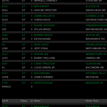
187XL
ET
0
WARDELL PINKNEY
STERLING VA
D110
ET
0
BEN KNIGHT
ELKTON VA
D114
ET
0
SHAYNE PROCTOR
INDIAN HEAD MD
1X33
ET
0
JIMMIE MILLER III
GAMBRILLS MD
D120
ET
0
TURON DAVIS
GEORGETOWN D
731
ET
0
DUANE JACKSON
FREDERICKSBUR
23X
ET
0
DYLAN WOOD
WAYNESBORO VA
1905
ET
0
RONNIE REECE
JESSUP MD
3173
ET
0
KEVIN ADAMS
BRUNSWICK OH
60
ET
0
NATE KOITO
FRANKLINTON NC
1280
ET
0
JEFF STAHL
MIFFLINBURG PA
2012
ET
6
DUSTIN LEE
MORRISTOWN TN
1215
ET
0
BOBBY HOLLAND
OWINGS MD
6187
ET
0
LARAY PROCTOR
CLINTON MD
41
ET
0
LOUIS GREEN JR
BALTIMORE MD
3727
ET
0
BOO BROWN
POTOMAC FALLS 
1XPB
ET
0
JAMES FARMER
MILTON DE
7726
ET
0
DAVID POAGUE
MANASSAS VA
SINGLE
0
Car #
Class
Q
Driver
Home Town
D110
ET
0
BEN KNIGHT
ELKTON VA