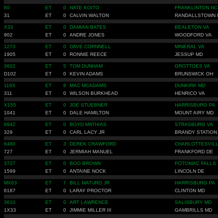
60
ET
0
NATE KOITO
FRANKLINTON NC
31
ET
0
CALVIN WALTON
RANDALLSTOWN 
X33
ET
0
DAMIAN BATES
BEALETON VA
902
ET
0
ANDRE JONES
WOODFORD VA
1273
ET
0
DAVE CORNNELL
MINERAL VA
1905
ET
0
RONNIE REECE
JESSUP MD
3602
ET
5
TOM DUNHAM
GROTTOES VA
D102
ET
0
KEVIN ADAMS
BRUNSWICK OH
118X
ET
8
MAC MCADAMS
DUNKIRK MD
311
ET
0
WILSON BURKHEAD
HENRICO VA
X155
ET
0
JOE STUEBNER
HARRISBURG PA
1041
ET
0
DALE HAMILTON
MOUNT AIRY MD
6942
ET
0
BOYD MATHIAS
STRASBURG VA
329
ET
0
CARL LACY JR
BRANDY STATION
6480
ET
3
DEREK CRAWFORD
CHARLOTTESVILL
727
ET
0
JERMIAH MANUEL
FRANKFORD DE
3727
ET
0
BOO BROWN
POTOMAC FALLS 
1599
ET
0
ANTAINE NOCK
LINCOLN DE
MX63
ET
7
BILL MATURO JR
HARRISBURG PA
6187
ET
0
LARAY PROCTOR
CLINTON MD
3610
ET
0
ART LAWRENCE
SALISBURY MD
1X33
ET
0
JIMMIE MILLER III
GAMBRILLS MD