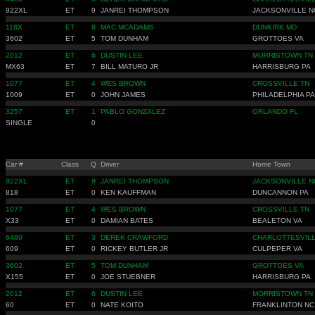
922XL
ET
9
JANREI THOMPSON
JACKSONVILLE N
118X
ET
8
MAC MCADAMS
DUNKIRK MD
3602
ET
5
TOM DUNHAM
GROTTOES VA
2012
ET
6
DUSTIN LEE
MORRISTOWN TN
MX63
ET
7
BILL MATURO JR
HARRISBURG PA
1077
ET
4
WES BROWN
CROSSVILLE TN
1009
ET
0
JOHN JAMES
PHILADELPHIA PA
3257
ET
1
PABLO GONZALEZ
ORLANDO FL
SINGLE
0
Car #
Class
Q
Driver
Home Town
922XL
ET
9
JANREI THOMPSON
JACKSONVILLE N
818
ET
0
KEN KAUFFMAN
DUNCANNON PA
1077
ET
4
WES BROWN
CROSSVILLE TN
X33
ET
0
DAMIAN BATES
BEALETON VA
6480
ET
3
DEREK CRAWFORD
CHARLOTTESVILL
609
ET
0
RICKEY BUTLER JR
CULPEPER VA
3602
ET
5
TOM DUNHAM
GROTTOES VA
X155
ET
0
JOE STUEBNER
HARRISBURG PA
2012
ET
6
DUSTIN LEE
MORRISTOWN TN
60
ET
0
NATE KOITO
FRANKLINTON NC