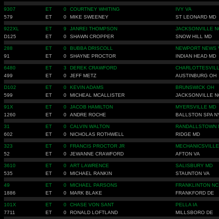
9307
ET
0
COURTNEY WHITING
IVY VA
579
ET
0
MIKE SWEENEY
ST LEONARD MD
922XL
ET
9
JANREI THOMPSON
JACKSONVILLE N
D125
ET
0
SHAWN CROPPER
SNOW HILL MD
288
ET
0
BUBBA DRISCOLL
NEWPORT NEWS 
91
ET
0
SHAYNE PROCTOR
INDIAN HEAD MD
6480
ET
3
DEREK CRAWFORD
CHARLOTTESVILL
499
ET
0
JEFF METZ
AUSTINBURG OH
D102
ET
0
KEVIN ADAMS
BRUNSWICK OH
599
ET
0
MICHEAL MCALLISTER
JACKSONVILLE N
91X
ET
0
JACOB HAMILTON
MYERSVILLE MD
1260
ET
0
ANDRE ROCHE
BALLSTON SPA N
31
ET
0
CALVIN WALTON
RANDALLSTOWN 
602
ET
0
NICHOLAS ROTHWELL
RIDGE MD
323
ET
0
FRANCIS PROCTOR JR
MECHANICSVILLE
52
ET
0
JEWANNE CRAWFORD
AFTON VA
3610
ET
0
ART LAWRENCE
SALISBURY MD
535
ET
0
MICHAEL RANKIN
STAUNTON VA
49
ET
0
MICHAEL PARSONS
FRANKLINTON NC
1886
ET
0
MARK BLAKE
FRANKFORD DE
101X
ET
0
CHASE VON SANT
PELLA IA
7711
ET
0
RONALD LOFTLAND
MILLSBORO DE