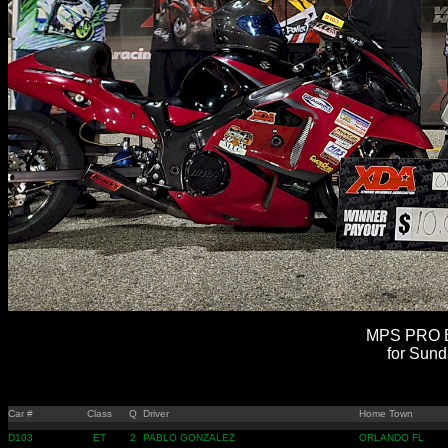
MPS PRO E
for Sund
Car #
Class
Q
Driver
Home Town
D103
ET
2
PABLO GONZALEZ
ORLANDO FL