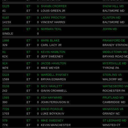
D125
ET
0
SHAWN CROPPER
SNOW HILL MD
41
ET
0
LOUIS GREEN JR
BALTIMORE MD
6187
ET
0
LARAY PROCTOR
CLINTON MD
1415X
ET
0
VINCENT HARRIS
BALTIMORE MD
1046
ET
0
NORMAN TEAL
JOPPA MD
SINGLE
0
1886
ET
0
MARK BLAKE
FRANKFORD DE
329
ET
0
CARL LACY JR
BRANDY STATION
81
ET
0
KEVIN HAMILTON
MIDDLETOWN MD
62X
ET
0
JEFF SWEENEY
BRYANS ROAD M
91X
ET
0
JACOB HAMILTON
MYERSVILLE MD
W76
ET
0
MIKE WEYER
TYRONE PA
D118
ET
0
WARDELL PINKNEY
STERLING VA
1589
ET
0
BRYAN EDWARDS
WALDORF MD
D108
ET
0
NICK HAMLETT
WAYNESBORO VA
242
ET
0
GAVIN CROMWELL
ROCHESTER PA
1593
ET
0
ASH HAYWARD
FRUITLAND MD
390
ET
0
JOHN FERGUSON III
CAMBRIDGE MD
7726
ET
0
DAVID POAGUE
MANASSAS VA
1703
ET
0
LUKE BOYKIN IV
GRANDY NC
579
ET
0
MIKE SWEENEY
ST LEONARD MD
77X
ET
0
KEVIN MANCHESTER
WINSTED CT