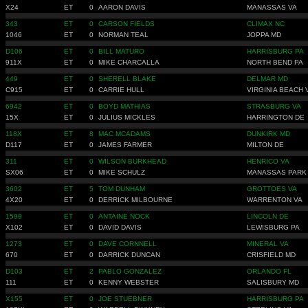
X24
ET
0
AARON DAVIS
MANASSAS VA
343
ET
0
CARSON FIELDS
CLIMAX NC
1046
ET
0
NORMAN TEAL
JOPPA MD
D106
ET
0
BILL MATURO
HARRISBURG PA
911X
ET
0
MIKE CHARCALLA
NORTH BEND PA
449
ET
0
SHERELL BLAKE
DELMAR MD
C915
ET
0
CARRIE HULL
VIRGINIA BEACH 
6942
ET
0
BOYD MATHIAS
STRASBURG VA
15X
ET
0
JULIUS MICKLES
HARRINGTON DE
118X
ET
8
MAC MCADAMS
DUNKIRK MD
D117
ET
0
JAMES FARMER
MILTON DE
311
ET
0
WILSON BURKHEAD
HENRICO VA
SX06
ET
0
MIKE SCHULZ
MANASSAS PARK
3602
ET
5
TOM DUNHAM
GROTTOES VA
4X20
ET
0
DERRICK MILBOURNE
WARRENTON VA
1599
ET
0
ANTAINE NOCK
LINCOLN DE
X102
ET
0
DAVID DAVIS
LEWISBURG PA
1273
ET
0
DAVE CORNNELL
MINERAL VA
670
ET
0
DARRICK DUNCAN
CRISFIELD MD
D103
ET
2
PABLO GONZALEZ
ORLANDO FL
111
ET
0
KENNY WEBSTER
SALISBURY MD
X155
ET
0
JOE STUEBNER
HARRISBURG PA