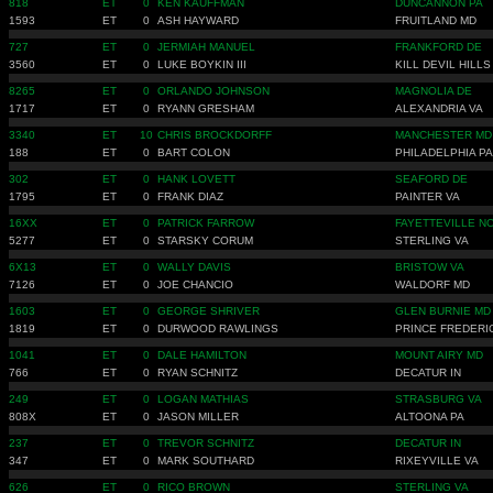
818
ET
0
KEN KAUFFMAN
DUNCANNON PA
1593
ET
0
ASH HAYWARD
FRUITLAND MD
727
ET
0
JERMIAH MANUEL
FRANKFORD DE
3560
ET
0
LUKE BOYKIN III
KILL DEVIL HILLS
8265
ET
0
ORLANDO JOHNSON
MAGNOLIA DE
1717
ET
0
RYANN GRESHAM
ALEXANDRIA VA
3340
ET
10
CHRIS BROCKDORFF
MANCHESTER MD
188
ET
0
BART COLON
PHILADELPHIA PA
302
ET
0
HANK LOVETT
SEAFORD DE
1795
ET
0
FRANK DIAZ
PAINTER VA
16XX
ET
0
PATRICK FARROW
FAYETTEVILLE N
5277
ET
0
STARSKY CORUM
STERLING VA
6X13
ET
0
WALLY DAVIS
BRISTOW VA
7126
ET
0
JOE CHANCIO
WALDORF MD
1603
ET
0
GEORGE SHRIVER
GLEN BURNIE MD
1819
ET
0
DURWOOD RAWLINGS
PRINCE FREDERI
1041
ET
0
DALE HAMILTON
MOUNT AIRY MD
766
ET
0
RYAN SCHNITZ
DECATUR IN
249
ET
0
LOGAN MATHIAS
STRASBURG VA
808X
ET
0
JASON MILLER
ALTOONA PA
237
ET
0
TREVOR SCHNITZ
DECATUR IN
347
ET
0
MARK SOUTHARD
RIXEYVILLE VA
626
ET
0
RICO BROWN
STERLING VA