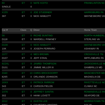
60
ET
0
NATE KOITO
FRANKLINTON NC
SINGLE
0
X155
ET
0
JOE STUEBNER
HARRISBURG PA
387
ET
0
NICK HAMLETT
WAYNESBORO VA
Car #
Class
Q
Driver
Home Town
56
ET
0
RICHIE BUNTING
NORTH HUMBERL
D118
ET
0
WARDELL PINKNEY
STERLING VA
D108
ET
0
NICK HAMLETT
WAYNESBORO VA
10K
ET
0
JOSEPH FERRARO
ASHAWAY RI
1077
ET
4
WES BROWN
CROSSVILLE TN
D107
ET
0
JEFF STAHL
MIFFLINBURG PA
922XL
ET
9
JANREI THOMPSON
JACKSONVILLE N
D101
ET
0
JIMMIE MILLER III
GAMBRILLS MD
3340
ET
10
CHRIS BROCKDORFF
MANCHESTER MD
8265
ET
0
ORLANDO JOHNSON
MAGNOLIA DE
16XX
ET
0
PATRICK FARROW
FAYETTEVILLE N
343
ET
0
CARSON FIELDS
CLIMAX NC
1X76
ET
0
JEFFREY SANTIN
ROMANSVILLE PA
302
ET
0
HANK LOVETT
SEAFORD DE
2012
ET
6
DUSTIN LEE
MORRISTOWN TN
9307
ET
0
COURTNEY WHITING
IVY VA