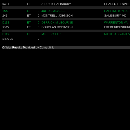
6481
ET
0
AIRRICK SALISBURY
CHARLOTTESVILL
15X
ET
0
JULIUS MICKLES
HARRINGTON DE
241
ET
0
MONTRELL JOHNSON
SALISBURY MD
D112
ET
0
DERRICK MILBOURNE
WARRENTON VA
X522
ET
0
DOUGLAS ROBINSON
FREDERICKSBUR
D119
ET
0
MIKE SCHULZ
MANASAS PARK 
SINGLE
0
Official Results Provided by Compulink