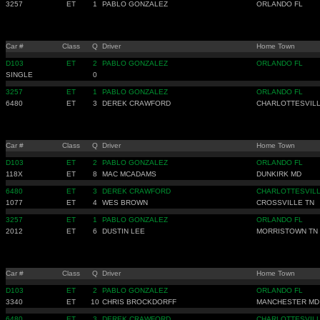
3257
ET
1
PABLO GONZALEZ
ORLANDO FL
Car #
Class
Q
Driver
Home Town
D103
ET
2
PABLO GONZALEZ
ORLANDO FL
SINGLE
0
3257
ET
1
PABLO GONZALEZ
ORLANDO FL
6480
ET
3
DEREK CRAWFORD
CHARLOTTESVILL
Car #
Class
Q
Driver
Home Town
D103
ET
2
PABLO GONZALEZ
ORLANDO FL
118X
ET
8
MAC MCADAMS
DUNKIRK MD
6480
ET
3
DEREK CRAWFORD
CHARLOTTESVILL
1077
ET
4
WES BROWN
CROSSVILLE TN
3257
ET
1
PABLO GONZALEZ
ORLANDO FL
2012
ET
6
DUSTIN LEE
MORRISTOWN TN
Car #
Class
Q
Driver
Home Town
D103
ET
2
PABLO GONZALEZ
ORLANDO FL
3340
ET
10
CHRIS BROCKDORFF
MANCHESTER MD
6480
ET
3
DEREK CRAWFORD
CHARLOTTESVILL