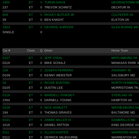
1900
ET
0
TURON DAVIS
GEORGETOWN D
237
ET
0
TREVOR SCHNITZ
DECATUR IN
609
ET
0
RICKEY BUTLER JR
CULPEPER VA
39
ET
0
BEN KNIGHT
ELKTON VA
1603
ET
0
GEORGE SHRIVER
GLEN BURNIE MD
SINGLE
0
Car #
Class
Q
Driver
Home Town
D107
ET
0
JEFF STAHL
MIFFLINBURG PA
D119
ET
0
MIKE SCHULZ
MANASAS PARK 
10K
ET
0
JOSEPH FERRARO
ASHAWAY RI
D109
ET
0
KENNY WEBSTER
SALISBURY MD
56
ET
0
RICHIE BUNTING
NORTH HUMBERL
D105
ET
0
DUSTIN LEE
MORRISTOWN TN
D118
ET
0
WARDELL PINKNEY
STERLING VA
1564
ET
0
DARNELL YOUNG
HAMPTON VA
D108
ET
0
NICK HAMLETT
WAYNESBORO VA
194
ET
0
THOMAS GRAVES
BALTIMORE MD
D101
ET
0
JIMMIE MILLER III
GAMBRILLS MD
1016
ET
0
DANIEL PATTON
KING GEORGE VA
6111
ET
0
ALLEN HUNTER
WARRIORS MARK
D112
ET
0
DERRICK MILBOURNE
WARRENTON VA