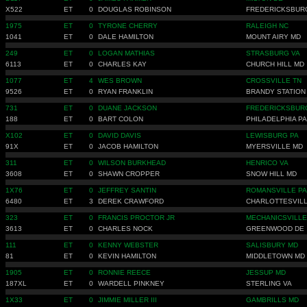
X522
ET
0
DOUGLAS ROBINSON
FREDERICKSBUR
1975
ET
0
TYRONE CHERRY
RALEIGH NC
1041
ET
0
DALE HAMILTON
MOUNT AIRY MD
249
ET
0
LOGAN MATHIAS
STRASBURG VA
6113
ET
0
CHARLES KAY
CHURCH HILL MD
1077
ET
4
WES BROWN
CROSSVILLE TN
9526
ET
0
RYAN FRANKLIN
BRANDY STATION
731
ET
0
DUANE JACKSON
FREDERICKSBUR
188
ET
0
BART COLON
PHILADELPHIA PA
X102
ET
0
DAVID DAVIS
LEWISBURG PA
91X
ET
0
JACOB HAMILTON
MYERSVILLE MD
311
ET
0
WILSON BURKHEAD
HENRICO VA
3608
ET
0
SHAWN CROPPER
SNOW HILL MD
1X76
ET
0
JEFFREY SANTIN
ROMANSVILLE PA
6480
ET
3
DEREK CRAWFORD
CHARLOTTESVILL
323
ET
0
FRANCIS PROCTOR JR
MECHANICSVILLE
3613
ET
0
CHARLES NOCK
GREENWOOD DE
111
ET
0
KENNY WEBSTER
SALISBURY MD
81
ET
0
KEVIN HAMILTON
MIDDLETOWN MD
1905
ET
0
RONNIE REECE
JESSUP MD
187XL
ET
0
WARDELL PINKNEY
STERLING VA
1X33
ET
0
JIMMIE MILLER III
GAMBRILLS MD