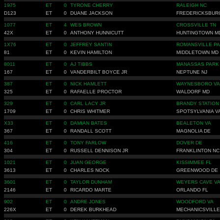
1975
ET
0
TYRONE CHERRY
RALEIGH NC
D123
ET
0
DUANE JACKSON
FREDERICKSBUR
1077
ET
4
WES BROWN
CROSSVILLE TN
42X
ET
0
ANTHONY HUNNICUTT
HUNTINGTOWN M
1X76
ET
0
JEFFREY SANTIN
ROMANSVILLE PA
81
ET
0
KEVIN HAMILTON
MIDDLETOWN MD
8011
ET
0
AJ TIBBS
MANASSAS PARK
167
ET
0
VANDERBILT BOYCE JR
NEPTUNE NJ
387
ET
0
NICK HAMLETT
WAYNESBORO VA
325
ET
0
RAFAELLE PROCTOR
WALDORF MD
329
ET
0
CARL LACY JR
BRANDY STATION
1709
ET
0
CHRIS WHITMER
SPOTSYLVANIA V
X33
ET
0
DAMIAN BATES
BEALETON VA
367
ET
0
RANDALL SCOTT
MAGNOLIA DE
416
ET
0
TONY FARLOW
DOVER DE
304
ET
0
RUSSELL DENNISON JR
FRANKLINTON NC
1021
ET
0
JUAN GEORGE
KISSIMMEE FL
3613
ET
0
CHARLES NOCK
GREENWOOD DE
3601
ET
0
TAYLOR DUNHAM
WEYERS CAVE V
2146
ET
0
RICARDO MARTE
ORLANDO FL
902
ET
0
ANDRE JONES
WOODFORD VA
226X
ET
0
DEREK BURKHEAD
MECHANICSVILLE