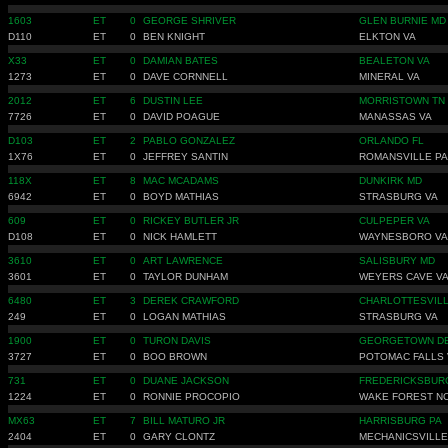
1603
ET
0
GEORGE SHRIVER
GLEN BURNIE MD
D110
ET
0
BEN KNIGHT
ELKTON VA
X33
ET
0
DAMIAN BATES
BEALETON VA
1273
ET
0
DAVE CORNNELL
MINERAL VA
2012
ET
6
DUSTIN LEE
MORRISTOWN TN
7726
ET
0
DAVID POAGUE
MANASSAS VA
D103
ET
2
PABLO GONZALEZ
ORLANDO FL
1X76
ET
0
JEFFREY SANTIN
ROMANSVILLE PA
118X
ET
8
MAC MCADAMS
DUNKIRK MD
6942
ET
0
BOYD MATHIAS
STRASBURG VA
609
ET
0
RICKEY BUTLER JR
CULPEPER VA
D108
ET
0
NICK HAMLETT
WAYNESBORO VA
3610
ET
0
ART LAWRENCE
SALISBURY MD
3601
ET
0
TAYLOR DUNHAM
WEYERS CAVE V
6480
ET
3
DEREK CRAWFORD
CHARLOTTESVILL
249
ET
0
LOGAN MATHIAS
STRASBURG VA
1900
ET
0
TURON DAVIS
GEORGETOWN D
3727
ET
0
BOO BROWN
POTOMAC FALLS 
731
ET
0
DUANE JACKSON
FREDERICKSBUR
1224
ET
0
RONNIE PROCOPIO
WAKE FOREST N
MX63
ET
7
BILL MATURO JR
HARRISBURG PA
2404
ET
0
GARY CLONTZ
MECHANICSVILLE