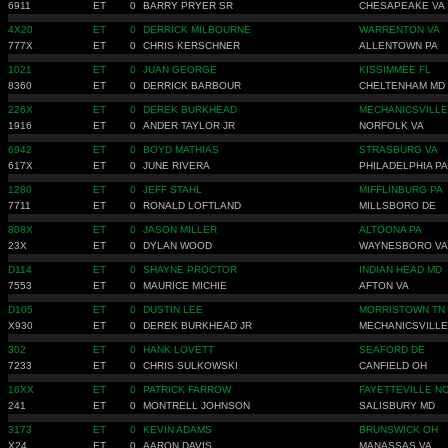
6911
ET
0
BARRY PRYER SR
CHESAPEAKE VA
4X20
ET
0
DERRICK MILBOURNE
WARRENTON VA
777X
ET
0
CHRIS KERSCHNER
ALLENTOWN PA
1021
ET
0
JUAN GEORGE
KISSIMMEE FL
8360
ET
0
DERRICK BARBOUR
CHELTENHAM MD
226X
ET
0
DEREK BURKHEAD
MECHANICSVILLE
1916
ET
0
ANDER TAYLOR JR
NORFOLK VA
6942
ET
0
BOYD MATHIAS
STRASBURG VA
617X
ET
0
JUNE RIVERA
PHILADELPHIA PA
1280
ET
0
JEFF STAHL
MIFFLINBURG PA
7711
ET
0
RONALD LOFTLAND
MILLSBORO DE
808X
ET
0
JASON MILLER
ALTOONA PA
23X
ET
0
DYLAN WOOD
WAYNESBORO VA
D114
ET
0
SHAYNE PROCTOR
INDIAN HEAD MD
7553
ET
0
MAURICE MICHIE
AFTON VA
D105
ET
0
DUSTIN LEE
MORRISTOWN TN
X930
ET
0
DEREK BURKHEAD JR
MECHANICSVILLE
302
ET
0
HANK LOVETT
SEAFORD DE
7233
ET
0
CHRIS SULKOWSKI
CANFIELD OH
16XX
ET
0
PATRICK FARROW
FAYETTEVILLE N
241
ET
0
MONTRELL JOHNSON
SALISBURY MD
3173
ET
0
KEVIN ADAMS
BRUNSWICK OH
X24
ET
0
AARON DAVIS
MANASSAS VA