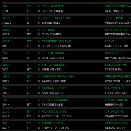
387
ET
0
NICK HAMLETT
WAYNESBORO VA
H20
ET
0
JASON HOUCK
ALTOONA PA
922XL
ET
9
JANREI THOMPSON
JACKSONVILLE N
K1226
ET
0
SHANE HULL
VIRGINIA BEACH 
8011
ET
0
AJ TIBBS
MANASSAS PARK
8302
ET
0
CLAY DAVIES
PETERSBURG VA
9307
ET
0
COURTNEY WHITING
IVY VA
390
ET
0
JOHN FERGUSON III
CAMBRIDGE MD
237
ET
0
TREVOR SCHNITZ
DECATUR IN
62X
ET
0
JEFF SWEENEY
BRYANS ROAD M
3610
ET
0
ART LAWRENCE
SALISBURY MD
W76
ET
0
MIKE WEYER
TYRONE PA
1819
ET
0
DURWOOD RAWLINGS
PRINCE FREDERI
8019
ET
0
AARON LIPFORD
HYATTSVILLE MD
367
ET
0
RANDALL SCOTT
MAGNOLIA DE
1593
ET
0
ASH HAYWARD
FRUITLAND MD
727
ET
0
JERMIAH MANUEL
FRANKFORD DE
304X
ET
0
TYRONE DALE
HEBRON MD
2146
ET
0
RICARDO MARTE
ORLANDO FL
6481
ET
0
AIRRICK SALISBURY
CHARLOTTESVILL
902
ET
0
ANDRE JONES
WOODFORD VA
343X
ET
0
LOWRY CALLAHAN
SCRANTON SC