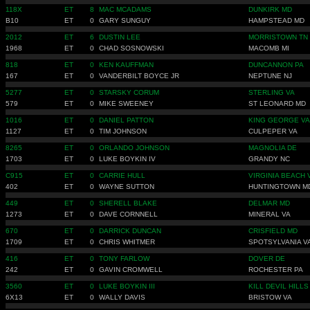
118X
ET
8
MAC MCADAMS
DUNKIRK MD
B10
ET
0
GARY SUNGUY
HAMPSTEAD MD
2012
ET
6
DUSTIN LEE
MORRISTOWN TN
1968
ET
0
CHAD SOSNOWSKI
MACOMB MI
818
ET
0
KEN KAUFFMAN
DUNCANNON PA
167
ET
0
VANDERBILT BOYCE JR
NEPTUNE NJ
5277
ET
0
STARSKY CORUM
STERLING VA
579
ET
0
MIKE SWEENEY
ST LEONARD MD
1016
ET
0
DANIEL PATTON
KING GEORGE VA
1127
ET
0
TIM JOHNSON
CULPEPER VA
8265
ET
0
ORLANDO JOHNSON
MAGNOLIA DE
1703
ET
0
LUKE BOYKIN IV
GRANDY NC
C915
ET
0
CARRIE HULL
VIRGINIA BEACH 
402
ET
0
WAYNE SUTTON
HUNTINGTOWN M
449
ET
0
SHERELL BLAKE
DELMAR MD
1273
ET
0
DAVE CORNNELL
MINERAL VA
670
ET
0
DARRICK DUNCAN
CRISFIELD MD
1709
ET
0
CHRIS WHITMER
SPOTSYLVANIA V
416
ET
0
TONY FARLOW
DOVER DE
242
ET
0
GAVIN CROMWELL
ROCHESTER PA
3560
ET
0
LUKE BOYKIN III
KILL DEVIL HILLS
6X13
ET
0
WALLY DAVIS
BRISTOW VA