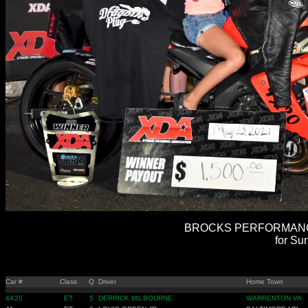
BROCKS PERFORMANCE 
for Su
Car #
Class
Q
Driver
Home Town
4X20
ET
5
DERRICK MILBOURNE
WARRENTON VA