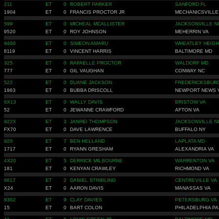
211
ET
0
ROBERT PARKER
SANFORD FL
1904
ET
0
FRANCIS PROCTOR JR
MECHANICSVILLE
599
ET
0
MICHEAL MCALLISTER
JACKSONVILLE N
9520
ET
0
ROY JOHNSON
MEHERRIN VA
9460
ET
0
SIMEON AMARU
WHEATLEY HEIGH
8119
ET
0
VINCENT HARRIS
BALTIMORE MD
325
ET
0
RAFAELLE PROCTOR
WALDORF MD
777
ET
0
GIL VAUGHAN
CONWAY NC
522
ET
0
DUANE JACKSON
FREDERICKSBUR
1963
ET
0
BUBBA DRISCOLL
NEWPORT NEWS 
6X13
ET
0
WALLY DAVIS
BRISTOW VA
52
ET
0
JEWANNE CRAWFORD
AFTON VA
922X
ET
3
JANREI THOMPSON
JACKSONVILLE N
FX70
ET
0
DAVE LAWRENCE
BUFFALO NY
920
ET
7
BEN HELLAND
LAPLATA MD
1717
ET
0
RYANN GRESHAM
ALEXANDRIA VA
4X20
ET
5
DERRICK MILBOURNE
WARRENTON VA
181
ET
0
KENYAN CRAWLEY
RICHMOND VA
6617
ET
2
DANIEL STRIBLING
CENTREVILLE VA
X24
ET
0
AARON DAVIS
MANASSAS VA
8302
ET
9
CLAY DAVIES
PETERSBURG VA
15
ET
0
BART COLON
PHILADELPHIA PA