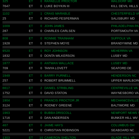
325
ET
0
RAFAELLE PROCTOR
WALDORF MD
7647
ET
0
LUKE BOYKIN III
KILL DEVIL HILLS
1102
ET
1
CRAIG MARABLE
CHESTERFIELD V
25
ET
0
RICHARD FESPERMAN
SALISBURY MD
1009
ET
0
JOHN JAMES
PHILADELPHIA PA
287
ET
0
CHARLES CARLSEN
PORTSMOUTH VA
808
ET
0
RONNIE TRAINHAM
SUFFOLK VA
1928
ET
0
STEPHEN MOYE
BRANDYWINE MD
9520
ET
0
ROY JOHNSON
MEHERRIN VA
1832
ET
0
DONTA WILKERSON
LUSBY MD
1877
ET
0
ANTWAN WALLACE
LUSBY MD
709
ET
0
TANYA LOVETT
SEAFORD DE
1949
ET
0
BARRY PURNELL
HENDERSON NC
257
ET
0
ROBERT BRUMMELL
UPPER MARLBOR
6617
ET
2
DANIEL STRIBLING
CENTREVILLE VA
1752
ET
0
DAVID STATON
WAYNESBORO VA
1904
ET
0
FRANCIS PROCTOR JR
MECHANICSVILLE
3124
ET
0
RODNEY GREENE
BALTIMORE MD
1963
ET
0
BUBBA DRISCOLL
NEWPORT NEWS 
1716
ET
0
DAN ANDERSEN
BUNKER HILL WV
467
ET
0
JAIME HAYS
COLUMBUS OH
5221
ET
0
CHRISTIAN ROBINSON
SEABOARD NC
1303
ET
10
CAMERON SHELTON
GLADE HILL VA