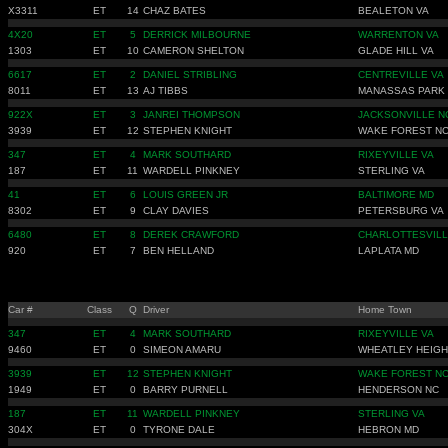
X3311
ET
14
CHAZ BATES
BEALETON VA
4X20
ET
5
DERRICK MILBOURNE
WARRENTON VA
1303
ET
10
CAMERON SHELTON
GLADE HILL VA
6617
ET
2
DANIEL STRIBLING
CENTREVILLE VA
8011
ET
13
AJ TIBBS
MANASSAS PARK
922X
ET
3
JANREI THOMPSON
JACKSONVILLE N
3939
ET
12
STEPHEN KNIGHT
WAKE FOREST N
347
ET
4
MARK SOUTHARD
RIXEYVILLE VA
187
ET
11
WARDELL PINKNEY
STERLING VA
41
ET
6
LOUIS GREEN JR
BALTIMORE MD
8302
ET
9
CLAY DAVIES
PETERSBURG VA
6480
ET
8
DEREK CRAWFORD
CHARLOTTESVILL
920
ET
7
BEN HELLAND
LAPLATA MD
Car #
Class
Q
Driver
Home Town
347
ET
4
MARK SOUTHARD
RIXEYVILLE VA
9460
ET
0
SIMEON AMARU
WHEATLEY HEIGH
3939
ET
12
STEPHEN KNIGHT
WAKE FOREST N
1949
ET
0
BARRY PURNELL
HENDERSON NC
187
ET
11
WARDELL PINKNEY
STERLING VA
304X
ET
0
TYRONE DALE
HEBRON MD