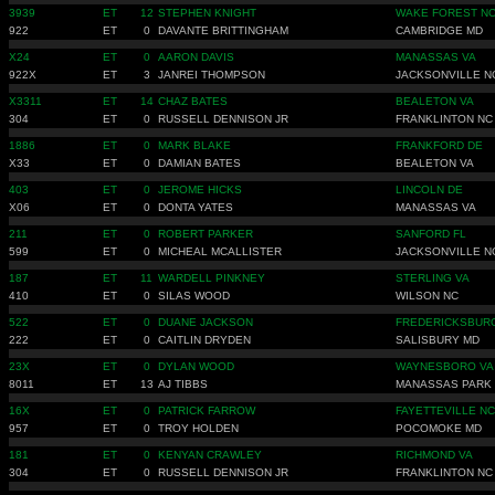
3939
ET
12
STEPHEN KNIGHT
WAKE FOREST N
922
ET
0
DAVANTE BRITTINGHAM
CAMBRIDGE MD
X24
ET
0
AARON DAVIS
MANASSAS VA
922X
ET
3
JANREI THOMPSON
JACKSONVILLE N
X3311
ET
14
CHAZ BATES
BEALETON VA
304
ET
0
RUSSELL DENNISON JR
FRANKLINTON NC
1886
ET
0
MARK BLAKE
FRANKFORD DE
X33
ET
0
DAMIAN BATES
BEALETON VA
403
ET
0
JEROME HICKS
LINCOLN DE
X06
ET
0
DONTA YATES
MANASSAS VA
211
ET
0
ROBERT PARKER
SANFORD FL
599
ET
0
MICHEAL MCALLISTER
JACKSONVILLE N
187
ET
11
WARDELL PINKNEY
STERLING VA
410
ET
0
SILAS WOOD
WILSON NC
522
ET
0
DUANE JACKSON
FREDERICKSBUR
222
ET
0
CAITLIN DRYDEN
SALISBURY MD
23X
ET
0
DYLAN WOOD
WAYNESBORO VA
8011
ET
13
AJ TIBBS
MANASSAS PARK
16X
ET
0
PATRICK FARROW
FAYETTEVILLE NC
957
ET
0
TROY HOLDEN
POCOMOKE MD
181
ET
0
KENYAN CRAWLEY
RICHMOND VA
304
ET
0
RUSSELL DENNISON JR
FRANKLINTON NC