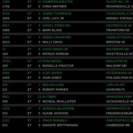
1303
ET
10
CAMERON SHELTON
GLADE HILL VA
1709
ET
0
CHRIS WHITMER
RICHARDSVILLE 
922X
ET
3
JANREI THOMPSON
JACKSONVILLE N
1906
ET
0
CARL LACY JR
BRANDY STATION
6617
ET
2
DANIEL STRIBLING
CENTREVILLE VA
1886
ET
0
MARK BLAKE
FRANKFORD DE
6480
ET
8
DEREK CRAWFORD
CHARLOTTESVILL
6X13
ET
0
WALLY DAVIS
BRISTOW VA
41
ET
6
LOUIS GREEN JR
BALTIMORE MD
16X
ET
0
PATRICK FARROW
FAYETTEVILLE NC
X3311
ET
14
CHAZ BATES
BEALETON VA
325
ET
0
RAFAELLE PROCTOR
WALDORF MD
8302
ET
9
CLAY DAVIES
PETERSBURG VA
1009
ET
0
JOHN JAMES
PHILADELPHIA PA
920
ET
7
BEN HELLAND
LAPLATA MD
211
ET
0
ROBERT PARKER
SANFORD FL
8011
ET
13
AJ TIBBS
MANASSAS PARK
599
ET
0
MICHEAL MCALLISTER
JACKSONVILLE N
4X20
ET
5
DERRICK MILBOURNE
WARRENTON VA
522
ET
0
DUANE JACKSON
FREDERICKSBUR
1102
ET
1
CRAIG MARABLE
CHESTERFIELD V
922
ET
0
DAVANTE BRITTINGHAM
CAMBRIDGE MD