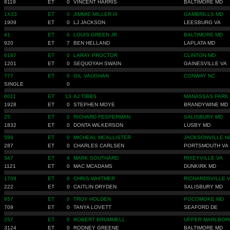
8119
ET
0
VINCENT HARRIS
BALTIMORE MD
1X33
ET
0
JIMMIE MILLER III
GAMBRILLS MD
1909
ET
0
LJ JACKSON
LEESBURG VA
41
ET
6
LOUIS GREEN JR
BALTIMORE MD
920
ET
7
BEN HELLAND
LAPLATA MD
6187
ET
0
LARAY PROCTOR
CLINTON MD
1201
ET
0
SEQUOYAH SWAIN
GAINESVILLE VA
777
ET
0
GIL VAUGHAN
CONWAY NC
SINGLE
0
8011
ET
13
AJ TIBBS
MANASSAS PARK
1928
ET
0
STEPHEN MOYE
BRANDYWINE MD
25
ET
0
RICHARD FESPERMAN
SALISBURY MD
1832
ET
0
DONTA WILKERSON
LUSBY MD
599
ET
0
MICHEAL MCALLISTER
JACKSONVILLE N
287
ET
0
CHARLES CARLSEN
PORTSMOUTH VA
347
ET
4
MARK SOUTHARD
RIXEYVILLE VA
1121
ET
0
MAC MCADAMS
DUNKIRK MD
1709
ET
0
CHRIS WHITMER
RICHARDSVILLE 
222
ET
0
CAITLIN DRYDEN
SALISBURY MD
957
ET
0
TROY HOLDEN
POCOMOKE MD
709
ET
0
TANYA LOVETT
SEAFORD DE
257
ET
0
ROBERT BRUMMELL
UPPER MARLBOR
3124
ET
0
RODNEY GREENE
BALTIMORE MD