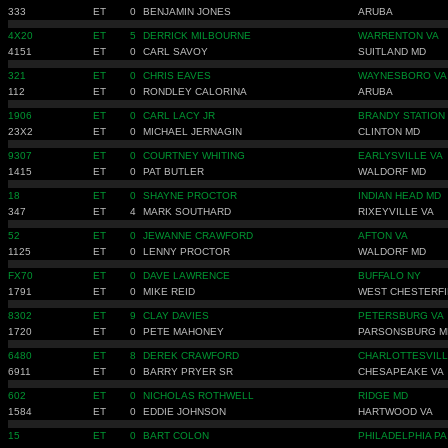
333
ET
0
BENJAMIN JONES
ARUBA
4X20
ET
5
DERRICK MILBOURNE
WARRENTON VA
4151
ET
0
CARL SAVOY
SUITLAND MD
321
ET
0
CHRIS EAVES
WAYNESBORO VA
112
ET
0
RONDLEY CALORINA
ARUBA
1906
ET
0
CARL LACY JR
BRANDY STATION
23X2
ET
0
MICHAEL JERNAGIN
CLINTON MD
9307
ET
0
COURTNEY WHITING
EARLYSVILLE VA
1415
ET
0
PAT BUTLER
WALDORF MD
18
ET
0
SHAYNE PROCTOR
INDIAN HEAD MD
347
ET
4
MARK SOUTHARD
RIXEYVILLE VA
52
ET
0
JEWANNE CRAWFORD
AFTON VA
1125
ET
0
LENNY PROCTOR
WALDORF MD
FX70
ET
0
DAVE LAWRENCE
BUFFALO NY
1791
ET
0
MIKE REID
WEST CHESTERFI
8302
ET
9
CLAY DAVIES
PETERSBURG VA
1720
ET
0
PETE MAHONEY
PARSONSBURG M
6480
ET
8
DEREK CRAWFORD
CHARLOTTESVILL
6911
ET
0
BARRY PRYER SR
CHESAPEAKE VA
602
ET
0
NICHOLAS ROTHWELL
RIDGE MD
1584
ET
0
EDDIE JOHNSON
HARTWOOD VA
15
ET
0
BART COLON
PHILADELPHIA PA