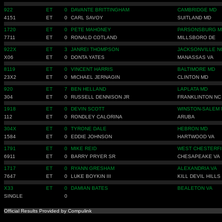
922
ET
0
DAVANTE BRITTINGHAM
CAMBRIDGE MD
4151
ET
0
CARL SAVOY
SUITLAND MD
1720
ET
0
PETE MAHONEY
PARSONSBURG M
7711
ET
0
RONALD COTLAND
MILLSBORO DE
922X
ET
3
JANREI THOMPSON
JACKSONVILLE N
X06
ET
0
DONTA YATES
MANASSAS VA
8119
ET
0
VINCENT HARRIS
BALTIMORE MD
23X2
ET
0
MICHAEL JERNAGIN
CLINTON MD
920
ET
7
BEN HELLAND
LAPLATA MD
304
ET
0
RUSSELL DENNISON JR
FRANKLINTON NC
1918
ET
0
DEVIN SCOTT
WINSTON-SALEM 
112
ET
0
RONDLEY CALORINA
ARUBA
304X
ET
0
TYRONE DALE
HEBRON MD
1584
ET
0
EDDIE JOHNSON
HARTWOOD VA
1791
ET
0
MIKE REID
WEST CHESTERFI
6911
ET
0
BARRY PRYER SR
CHESAPEAKE VA
1717
ET
0
RYANN GRESHAM
ALEXANDRIA VA
7647
ET
0
LUKE BOYKIN III
KILL DEVIL HILLS
X33
ET
0
DAMIAN BATES
BEALETON VA
SINGLE
0
Official Results Provided by Compulink