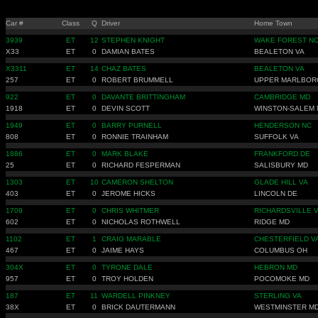
Car #
Class
Q
Driver
Home Town
3939
ET
12
STEPHEN KNIGHT
WAKE FOREST N
X33
ET
0
DAMIAN BATES
BEALETON VA
X3311
ET
14
CHAZ BATES
BEALETON VA
257
ET
0
ROBERT BRUMMELL
UPPER MARLBOR
922
ET
0
DAVANTE BRITTINGHAM
CAMBRIDGE MD
1918
ET
0
DEVIN SCOTT
WINSTON-SALEM 
1949
ET
0
BARRY PURNELL
HENDERSON NC
808
ET
0
RONNIE TRAINHAM
SUFFOLK VA
1886
ET
0
MARK BLAKE
FRANKFORD DE
25
ET
0
RICHARD FESPERMAN
SALISBURY MD
1303
ET
10
CAMERON SHELTON
GLADE HILL VA
403
ET
0
JEROME HICKS
LINCOLN DE
1709
ET
0
CHRIS WHITMER
RICHARDSVILLE 
602
ET
0
NICHOLAS ROTHWELL
RIDGE MD
1102
ET
1
CRAIG MARABLE
CHESTERFIELD V
467
ET
0
JAIME HAYS
COLUMBUS OH
304X
ET
0
TYRONE DALE
HEBRON MD
957
ET
0
TROY HOLDEN
POCOMOKE MD
187
ET
11
WARDELL PINKNEY
STERLING VA
38X
ET
0
BRICK DAUTERMANN
WESTMINSTER M