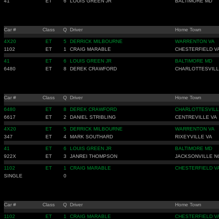
41
ET
6
LOUIS GREEN JR
BALTIMORE MD
Car #
Class
Q
Driver
Home Town
4X20
ET
5
DERRICK MILBOURNE
WARRENTON VA
1102
ET
1
CRAIG MARABLE
CHESTERFIELD V
41
ET
6
LOUIS GREEN JR
BALTIMORE MD
6480
ET
8
DEREK CRAWFORD
CHARLOTTESVILL
Car #
Class
Q
Driver
Home Town
6480
ET
8
DEREK CRAWFORD
CHARLOTTESVILL
6617
ET
2
DANIEL STRIBLING
CENTREVILLE VA
4X20
ET
5
DERRICK MILBOURNE
WARRENTON VA
347
ET
4
MARK SOUTHARD
RIXEYVILLE VA
41
ET
6
LOUIS GREEN JR
BALTIMORE MD
922X
ET
3
JANREI THOMPSON
JACKSONVILLE N
1102
ET
1
CRAIG MARABLE
CHESTERFIELD V
SINGLE
0
Car #
Class
Q
Driver
Home Town
1102
ET
1
CRAIG MARABLE
CHESTERFIELD V