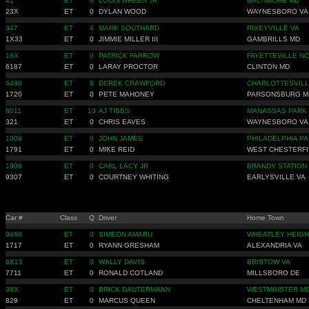
41
ET
6
LOUIS GREEN JR
BALTIMORE MD
23X
ET
0
DYLAN WOOD
WAYNESBORO VA
347
ET
4
MARK SOUTHARD
RIXEYVILLE VA
1X33
ET
0
JIMMIE MILLER III
GAMBRILLS MD
16X
ET
0
PATRICK FARROW
FAYETTEVILLE NC
6187
ET
0
LARAY PROCTOR
CLINTON MD
6480
ET
8
DEREK CRAWFORD
CHARLOTTESVILL
1720
ET
0
PETE MAHONEY
PARSONSBURG M
8011
ET
13
AJ TIBBS
MANASSAS PARK
321
ET
0
CHRIS EAVES
WAYNESBORO VA
1009
ET
0
JOHN JAMES
PHILADELPHIA PA
1791
ET
0
MIKE REID
WEST CHESTERFI
1906
ET
0
CARL LACY JR
BRANDY STATION
9307
ET
0
COURTNEY WHITING
EARLYSVILLE VA
Car #
Class
Q
Driver
Home Town
9460
ET
0
SIMEON AMARU
WHEATLEY HEIGH
1717
ET
0
RYANN GRESHAM
ALEXANDRIA VA
6X13
ET
0
WALLY DAVIS
BRISTOW VA
7711
ET
0
RONALD COTLAND
MILLSBORO DE
38X
ET
0
BRICK DAUTERMANN
WESTMINSTER M
829
ET
0
MARCUS QUEEN
CHELTENHAM MD