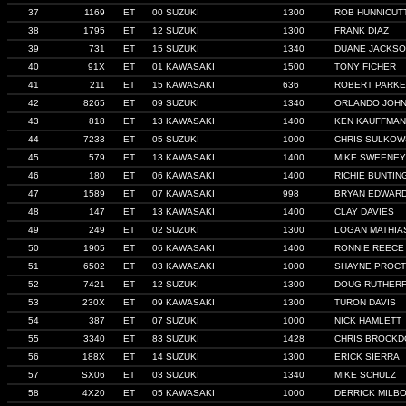
37
1169
ET
00 SUZUKI
1300
ROB HUNNICUT
38
1795
ET
12 SUZUKI
1300
FRANK DIAZ
39
731
ET
15 SUZUKI
1340
DUANE JACKS
40
91X
ET
01 KAWASAKI
1500
TONY FICHER
41
211
ET
15 KAWASAKI
636
ROBERT PARK
42
8265
ET
09 SUZUKI
1340
ORLANDO JOH
43
818
ET
13 KAWASAKI
1400
KEN KAUFFMAN
44
7233
ET
05 SUZUKI
1000
CHRIS SULKOW
45
579
ET
13 KAWASAKI
1400
MIKE SWEENEY
46
180
ET
06 KAWASAKI
1400
RICHIE BUNTIN
47
1589
ET
07 KAWASAKI
998
BRYAN EDWAR
48
147
ET
13 KAWASAKI
1400
CLAY DAVIES
49
249
ET
02 SUZUKI
1300
LOGAN MATHIA
50
1905
ET
06 KAWASAKI
1400
RONNIE REECE
51
6502
ET
03 KAWASAKI
1000
SHAYNE PROC
52
7421
ET
12 SUZUKI
1300
DOUG RUTHER
53
230X
ET
09 KAWASAKI
1300
TURON DAVIS
54
387
ET
07 SUZUKI
1000
NICK HAMLETT
55
3340
ET
83 SUZUKI
1428
CHRIS BROCKD
56
188X
ET
14 SUZUKI
1300
ERICK SIERRA
57
SX06
ET
03 SUZUKI
1340
MIKE SCHULZ
58
4X20
ET
05 KAWASAKI
1000
DERRICK MILB