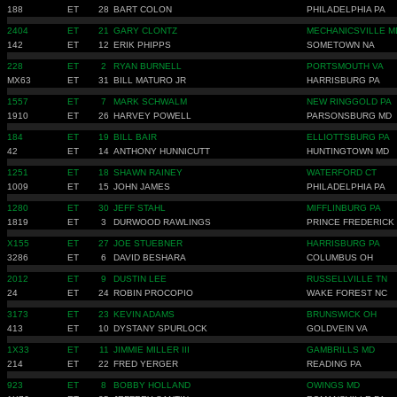
188
ET
28
BART COLON
PHILADELPHIA PA
2404
ET
21
GARY CLONTZ
MECHANICSVILLE M
142
ET
12
ERIK PHIPPS
SOMETOWN NA
228
ET
2
RYAN BURNELL
PORTSMOUTH VA
MX63
ET
31
BILL MATURO JR
HARRISBURG PA
1557
ET
7
MARK SCHWALM
NEW RINGGOLD PA
1910
ET
26
HARVEY POWELL
PARSONSBURG MD
184
ET
19
BILL BAIR
ELLIOTTSBURG PA
42
ET
14
ANTHONY HUNNICUTT
HUNTINGTOWN MD
1251
ET
18
SHAWN RAINEY
WATERFORD CT
1009
ET
15
JOHN JAMES
PHILADELPHIA PA
1280
ET
30
JEFF STAHL
MIFFLINBURG PA
1819
ET
3
DURWOOD RAWLINGS
PRINCE FREDERICK
X155
ET
27
JOE STUEBNER
HARRISBURG PA
3286
ET
6
DAVID BESHARA
COLUMBUS OH
2012
ET
9
DUSTIN LEE
RUSSELLVILLE TN
24
ET
24
ROBIN PROCOPIO
WAKE FOREST NC
3173
ET
23
KEVIN ADAMS
BRUNSWICK OH
413
ET
10
DYSTANY SPURLOCK
GOLDVEIN VA
1X33
ET
11
JIMMIE MILLER III
GAMBRILLS MD
214
ET
22
FRED YERGER
READING PA
923
ET
8
BOBBY HOLLAND
OWINGS MD