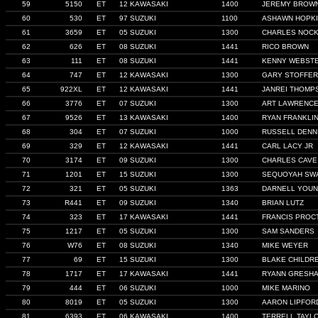
59
5150
ET
12 KAWASAKI
1400
JEREMY BROW
60
530
ET
97 SUZUKI
1100
ASHAWN HOPK
61
3659
ET
05 SUZUKI
1300
CHARLES NOC
62
626
ET
08 SUZUKI
1441
RICO BROWN
63
111
ET
08 SUZUKI
1441
KENNY WEBST
64
747
ET
12 KAWASAKI
1300
GARY STOFFER
65
922XL
ET
12 KAWASAKI
1441
JANREI THOMP
66
3776
ET
07 SUZUKI
1300
ART LAWRENC
67
9526
ET
13 KAWASAKI
1400
RYAN FRANKLI
68
304
ET
07 SUZUKI
1000
RUSSELL DENN
69
329
ET
12 KAWASAKI
1441
CARL LACY JR
70
3174
ET
09 SUZUKI
1300
CHARLES CAVE
71
1201
ET
15 SUZUKI
1300
SEQUOYAH SW
72
321
ET
05 SUZUKI
1363
DARNELL YOU
73
R441
ET
09 SUZUKI
1340
BRIAN LUTZ
74
323
ET
17 KAWASAKI
1441
FRANCIS PROC
75
1217
ET
05 SUZUKI
1300
SAM SANDERS
76
W76
ET
08 SUZUKI
1340
MIKE WEYER
77
69
ET
15 SUZUKI
1300
BLAKE CHILDR
78
1717
ET
17 KAWASAKI
1441
RYANN GRESH
79
444
ET
06 SUZUKI
1000
MIKE MARINO
80
8019
ET
05 SUZUKI
1300
AARON LIPFOR
81
6393
ET
06 KAWASAKI
1400
TERRELL TAYL