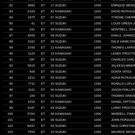
82
3682
ET
17 SUZUKI
1000
ENRIQUE WENS
83
X163
ET
82 KAWASAKI
1100
DAVID RUTKAU
84
1975
ET
07 SUZUKI
1000
TYRONE CHER
85
41
ET
07 SUZUKI
1000
LOUIS GREEN J
86
241
ET
09 KAWASAKI
1400
MONTRELL JO
87
9450
ET
08 SUZUKI
1000
KHALIL JOHNS
88
1041
ET
08 SUZUKI
1300
DALE HAMILTO
89
3760
ET
21 KAWASAKI
1400
THOMAS LAFAV
90
1125
ET
15 KAWASAKI
1400
LENNY PROCT
91
287
ET
08 SUZUKI
1000
CHARLES CARL
92
5615
ET
20 SUZUKI
1000
JALEESA MINO
93
X06
ET
08 SUZUKI
1300
DONTA YATES
94
1512
ET
83 SUZUKI
1100
ADAM RUTKAU
95
7711
ET
20 SUZUKI
1300
RONALD LOFLA
96
4111
ET
00 KAWASAKI
1200
JASON PHILLIP
97
194
ET
01 SUZUKI
1000
THOMAS GRAV
98
1016
ET
07 KAWASAKI
1400
DANIEL PATTON
99
6187
ET
03 SUZUKI
1300
LARAY PROCT
100
579X
ET
06 KAWASAKI
1300
WARDELL PINK
101
390
ET
08 SUZUKI
1000
JOHN FERGUSON
102
NX97
ET
03 SUZUKI
1000
NICK CHRISTM
103
7553
ET
15 SUZUKI
1300
MAURICE MICHI