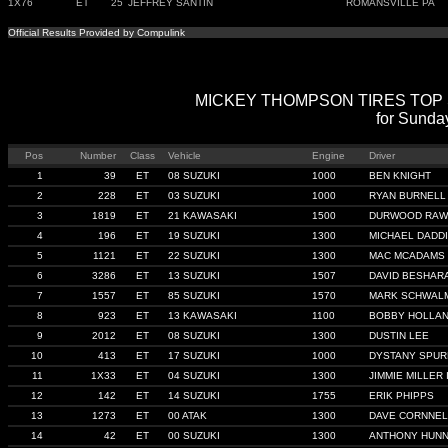
1X76
ET
25
JEFFREY SANTIN
ROMANSVILLE PA
Official Results Provided by Compulink
MICKEY THOMPSON TIRES TOP SPO
for Sunda
Pos
Number
Class
Vehicle
Engine
Driver
1
39
ET
08 SUZUKI
1000
BEN KNIGHT
2
228
ET
03 SUZUKI
1000
RYAN BURNELL
3
1819
ET
21 KAWASAKI
1500
DURWOOD RAW
4
196
ET
19 SUZUKI
1300
MICHAEL DADD
5
1121
ET
22 SUZUKI
1300
MAC MCADAMS
6
3286
ET
13 SUZUKI
1507
DAVID BESHAR
7
1557
ET
85 SUZUKI
1570
MARK SCHWAL
8
923
ET
13 KAWASAKI
1100
BOBBY HOLLA
9
2012
ET
08 SUZUKI
1300
DUSTIN LEE
10
413
ET
17 SUZUKI
1000
DYSTANY SPU
11
1X33
ET
04 SUZUKI
1300
JIMMIE MILLER I
12
142
ET
14 SUZUKI
1755
ERIK PHIPPS
13
1273
ET
00 ATAK
1300
DAVE CORNNEL
14
42
ET
00 SUZUKI
1300
ANTHONY HUNN