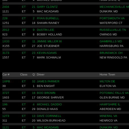
2404
ET
21
GARY CLONTZ
MECHANICSVILLE M
1121
ET
5
MAC MCADAMS
DUNKIRK MD
228
ET
2
RYAN BURNELL
PORTSMOUTH VA
1251
ET
18
SHAWN RAINEY
WATERFORD CT
2012
ET
9
DUSTIN LEE
RUSSELLVILLE TN
923
ET
8
BOBBY HOLLAND
OWINGS MD
1X33
ET
11
JIMMIE MILLER III
GAMBRILLS MD
X155
ET
27
JOE STUEBNER
HARRISBURG PA
3173
ET
23
KEVIN ADAMS
BRUNSWICK OH
1557
ET
7
MARK SCHWALM
NEW RINGGOLD PA
Car #
Class
Q
Driver
Home Town
1XPB
ET
32
JAMES FARMER
MILTON DE
39
ET
1
BEN KNIGHT
ELKTON VA
3727
ET
16
BOO BROWN
POTOMAC FALLS VA
1603
ET
17
GEORGE SHRIVER
GLEN BURNIE MD
196
ET
4
MICHAEL DADDIO
HAMPSHIRE IL
55
ET
29
DONALD HAAS
ABERDEEN MD
1273
ET
13
DAVE CORNNELL
MINERAL VA
311
ET
20
WILSON BURKHEAD
HENRICO VA
1121
ET
5
MAC MCADAMS
DUNKIRK MD