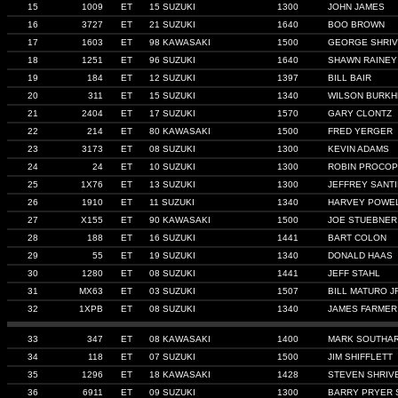
15
1009
ET
15 SUZUKI
1300
JOHN JAMES
16
3727
ET
21 SUZUKI
1640
BOO BROWN
17
1603
ET
98 KAWASAKI
1500
GEORGE SHRI
18
1251
ET
96 SUZUKI
1640
SHAWN RAINEY
19
184
ET
12 SUZUKI
1397
BILL BAIR
20
311
ET
15 SUZUKI
1340
WILSON BURK
21
2404
ET
17 SUZUKI
1570
GARY CLONTZ
22
214
ET
80 KAWASAKI
1500
FRED YERGER
23
3173
ET
08 SUZUKI
1300
KEVIN ADAMS
24
24
ET
10 SUZUKI
1300
ROBIN PROCOP
25
1X76
ET
13 SUZUKI
1300
JEFFREY SANTI
26
1910
ET
11 SUZUKI
1340
HARVEY POWE
27
X155
ET
90 KAWASAKI
1500
JOE STUEBNER
28
188
ET
16 SUZUKI
1441
BART COLON
29
55
ET
19 SUZUKI
1340
DONALD HAAS
30
1280
ET
08 SUZUKI
1441
JEFF STAHL
31
MX63
ET
03 SUZUKI
1507
BILL MATURO J
32
1XPB
ET
08 SUZUKI
1340
JAMES FARMER
33
347
ET
08 KAWASAKI
1400
MARK SOUTHA
34
118
ET
07 SUZUKI
1500
JIM SHIFFLETT
35
1296
ET
18 KAWASAKI
1428
STEVEN SHRIV
36
6911
ET
09 SUZUKI
1300
BARRY PRYER 