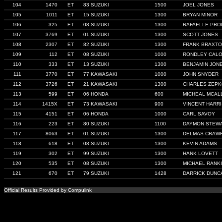
104
1470
ET
83 SUZUKI
1500
JOEL JONES
105
1011
ET
15 SUZUKI
1300
BRYAN MINOR
106
325
ET
08 SUZUKI
1300
RAFAELLE PRO
107
3769
ET
01 SUZUKI
1300
SCOTT JONES
108
2307
ET
82 SUZUKI
1300
FRANK BRAXT
109
112
ET
08 SUZUKI
1000
RONDLEY CALO
110
333
ET
13 SUZUKI
1300
BENJAMIN JON
111
3770
ET
77 KAWASAKI
1000
JOHN SNYDER
112
3726
ET
21 KAWASAKI
1300
CHARLES ZEP
113
599
ET
06 HONDA
600
MICHEAL MCAL
114
1415X
ET
73 KAWASAKI
900
VINCENT HARRI
115
4151
ET
06 HONDA
1000
CARL SAVOY
116
223
ET
80 SUZUKI
1100
DAYMON STEW
117
8063
ET
01 SUZUKI
1300
DELMAS CRAW
118
618
ET
08 SUZUKI
1300
KEVIN ADAMS
119
302
ET
99 SUZUKI
1300
HANK LOVETT
120
535
ET
08 SUZUKI
1300
MICHAEL RANK
121
670
ET
79 SUZUKI
1428
DARRICK DUNC
Official Results Provided by Compulink