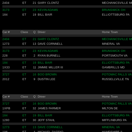
2404
ET
21
GARY CLONTZ
MECHANICSVILLE M
3173
ET
23
KEVIN ADAMS
BRUNSWICK OH
184
ET
19
BILL BAIR
ELLIOTTSBURG PA
Car #
Class
Q
Driver
Home Town
2404
ET
21
GARY CLONTZ
MECHANICSVILLE M
1273
ET
13
DAVE CORNNELL
MINERAL VA
3173
ET
23
KEVIN ADAMS
BRUNSWICK OH
228
ET
2
RYAN BURNELL
PORTSMOUTH VA
184
ET
19
BILL BAIR
ELLIOTTSBURG PA
1X33
ET
11
JIMMIE MILLER III
GAMBRILLS MD
3727
ET
16
BOO BROWN
POTOMAC FALLS VA
2012
ET
9
DUSTIN LEE
RUSSELLVILLE TN
Car #
Class
Q
Driver
Home Town
3727
ET
16
BOO BROWN
POTOMAC FALLS VA
1XPB
ET
32
JAMES FARMER
MILTON DE
184
ET
19
BILL BAIR
ELLIOTTSBURG PA
1280
ET
30
JEFF STAHL
MIFFLINBURG PA
1273
ET
13
DAVE CORNNELL
MINERAL VA
196
ET
4
MICHAEL DADDIO
HAMPSHIRE IL