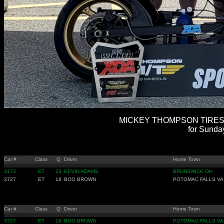
MICKEY THOMPSON TIRES 
for Sunda
Car #
Class
Q
Driver
Home Town
3173
ET
23
KEVIN ADAMS
BRUNSWICK OH
3727
ET
16
BOO BROWN
POTOMAC FALLS VA
Car #
Class
Q
Driver
Home Town
3727
ET
16
BOO BROWN
POTOMAC FALLS VA