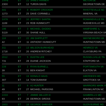
1XPB
ET
21
JAMES FARMER
MILTON DE
230X
ET
12
TURON DAVIS
GEORGETOWN DE
441
ET
8
ROBERT CROCKER
FAYETTEVILLE NC
1273
ET
25
DAVE CORNNELL
MINERAL VA
1X76
ET
10
JEFFREY SANTIN
ROMANSVILLE PA
1169
ET
23
ROB HUNNICUTT
HUGHESVILLE MD
196
ET
3
MICHAEL DADDIO
HAMPSHIRE IL
S119
ET
30
SHANE HULL
VIRGINIA BEACH V
118
ET
22
JIM SHIFFLETT
WAYNESBORO VA
42
ET
11
ANTHONY HUNNICUTT
HUNTINGTOWN MD
311
ET
13
WILSON BURKHEAD
HENRICO VA
1718
ET
20
ANDREW RITCHEY
CLAYSBURG PA
2012
ET
5
DUSTIN LEE
RUSSELLVILLE TN
731
ET
28
DUANE JACKSON
STAFFORD VA
228
ET
2
RYAN BURNELL
PORTSMOUTH VA
39
ET
31
BEN KNIGHT
ELKTON VA
55
ET
19
DONALD HAAS
ABERDEEN MD
307
ET
14
TOM DUNHAM
GROTTOES VA
11
ET
6
AJ HUNTER
WARRIORS MARK P
49
ET
27
MICHAEL PARSONS
FRANKLINTON NC
1X33
ET
7
JIMMIE MILLER III
GAMBRILLS MD
93
ET
26
DERRICK GROSS
HUNTINGTOWN MD
1603
ET
16
GEORGE SHRIVER
GLEN BURNIE MD