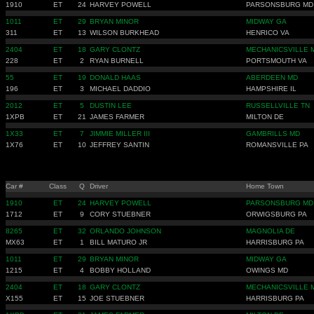
1910
ET
24
HARVEY POWELL
PARSONSBURG MD
1011
ET
29
BRYAN MINOR
MIDWAY GA
311
ET
13
WILSON BURKHEAD
HENRICO VA
2404
ET
18
GARY CLONTZ
MECHANICSVILLE 
228
ET
2
RYAN BURNELL
PORTSMOUTH VA
55
ET
19
DONALD HAAS
ABERDEEN MD
196
ET
3
MICHAEL DADDIO
HAMPSHIRE IL
2012
ET
5
DUSTIN LEE
RUSSELLVILLE TN
1XPB
ET
21
JAMES FARMER
MILTON DE
1X33
ET
7
JIMMIE MILLER III
GAMBRILLS MD
1X76
ET
10
JEFFREY SANTIN
ROMANSVILLE PA
Car #
Class
Q
Driver
Home Town
1910
ET
24
HARVEY POWELL
PARSONSBURG MD
1712
ET
9
CORY STUEBNER
ORWIGSBURG PA
8265
ET
32
ORLANDO JOHNSON
MAGNOLIA DE
MX63
ET
1
BILL MATURO JR
HARRISBURG PA
1011
ET
29
BRYAN MINOR
MIDWAY GA
1215
ET
4
BOBBY HOLLAND
OWINGS MD
2404
ET
18
GARY CLONTZ
MECHANICSVILLE 
X155
ET
15
JOE STUEBNER
HARRISBURG PA