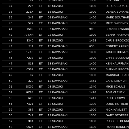
36
147
ET
00 SUZUKI
1300
CLAY DAVIES
37
226
ET
18 SUZUKI
1000
DEREK BURKHE
38
226X
ET
18 SUZUKI
1000
DEREK BURKHE
39
347
ET
08 KAWASAKI
1400
MARK SOUTHA
40
579
ET
12 KAWASAKI
1400
MIKE SWEENEY
41
1589
ET
07 KAWASAKI
998
BRYAN EDWAR
42
777XR
ET
22 SUZUKI
1000
BENNY RAYNOR
43
3340
ET
83 SUZUKI
1428
CHRIS BROCKD
44
211
ET
15 KAWASAKI
636
ROBERT PARKE
45
17X3
ET
00 KAWASAKI
1300
JASON THOMPK
46
7233
ET
05 SUZUKI
1000
CHRIS SULKOW
47
818
ET
13 KAWASAKI
1400
KEN KAUFFMAN
48
6502
ET
03 KAWASAKI
1000
SHAYNE PROCT
49
37
ET
08 SUZUKI
1300
MARSHAL LEAC
50
329
ET
12 KAWASAKI
1441
CARL LACY JR
51
SX06
ET
03 SUZUKI
1340
MIKE SCHULZ
52
6X84
ET
81 KAWASAKI
1428
TOM VARNEY
53
626
ET
08 SUZUKI
1441
RICO BROWN
54
7421
ET
12 SUZUKI
1300
DOUG RUTHER
55
387
ET
07 SUZUKI
1000
NICK HAMLETT
56
747
ET
12 KAWASAKI
1300
GARY STOFFER
57
304
ET
07 SUZUKI
1000
RUSSELL DENNI
58
9526
ET
13 KAWASAKI
1400
RYAN FRANKLIN