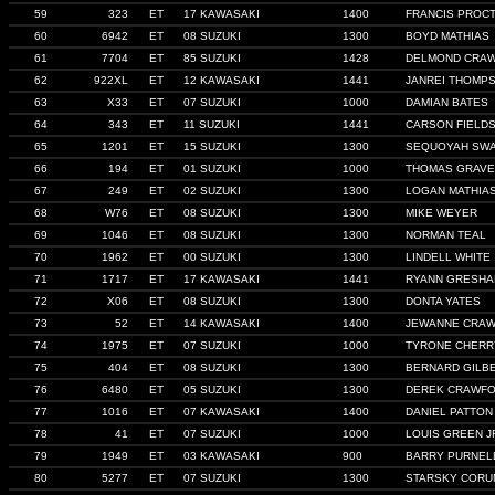
59
323
ET
17 KAWASAKI
1400
FRANCIS PROCT
60
6942
ET
08 SUZUKI
1300
BOYD MATHIAS
61
7704
ET
85 SUZUKI
1428
DELMOND CRA
62
922XL
ET
12 KAWASAKI
1441
JANREI THOMP
63
X33
ET
07 SUZUKI
1000
DAMIAN BATES
64
343
ET
11 SUZUKI
1441
CARSON FIELD
65
1201
ET
15 SUZUKI
1300
SEQUOYAH SWA
66
194
ET
01 SUZUKI
1000
THOMAS GRAV
67
249
ET
02 SUZUKI
1300
LOGAN MATHIA
68
W76
ET
08 SUZUKI
1300
MIKE WEYER
69
1046
ET
08 SUZUKI
1300
NORMAN TEAL
70
1962
ET
00 SUZUKI
1300
LINDELL WHITE
71
1717
ET
17 KAWASAKI
1441
RYANN GRESH
72
X06
ET
08 SUZUKI
1300
DONTA YATES
73
52
ET
14 KAWASAKI
1400
JEWANNE CRA
74
1975
ET
07 SUZUKI
1000
TYRONE CHERR
75
404
ET
08 SUZUKI
1300
BERNARD GILB
76
6480
ET
05 SUZUKI
1300
DEREK CRAWF
77
1016
ET
07 KAWASAKI
1400
DANIEL PATTON
78
41
ET
07 SUZUKI
1000
LOUIS GREEN J
79
1949
ET
03 KAWASAKI
900
BARRY PURNEL
80
5277
ET
07 SUZUKI
1300
STARSKY CORU