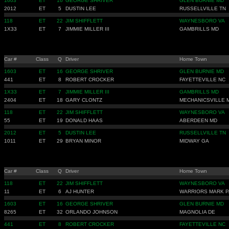
1603
ET
16
GEORGE SHRIVER
GLEN BURNIE MD
2012
ET
5
DUSTIN LEE
RUSSELLVILLE TN
118
ET
22
JIM SHIFFLETT
WAYNESBORO VA
1X33
ET
7
JIMMIE MILLER III
GAMBRILLS MD
Car #
Class
Q
Driver
Home Town
1603
ET
16
GEORGE SHRIVER
GLEN BURNIE MD
441
ET
8
ROBERT CROCKER
FAYETTEVILLE NC
1X33
ET
7
JIMMIE MILLER III
GAMBRILLS MD
2404
ET
18
GARY CLONTZ
MECHANICSVILLE 
118
ET
22
JIM SHIFFLETT
WAYNESBORO VA
55
ET
19
DONALD HAAS
ABERDEEN MD
2012
ET
5
DUSTIN LEE
RUSSELLVILLE TN
1011
ET
29
BRYAN MINOR
MIDWAY GA
Car #
Class
Q
Driver
Home Town
118
ET
22
JIM SHIFFLETT
WAYNESBORO VA
11
ET
6
AJ HUNTER
WARRIORS MARK P
1603
ET
16
GEORGE SHRIVER
GLEN BURNIE MD
8265
ET
32
ORLANDO JOHNSON
MAGNOLIA DE
441
ET
8
ROBERT CROCKER
FAYETTEVILLE NC