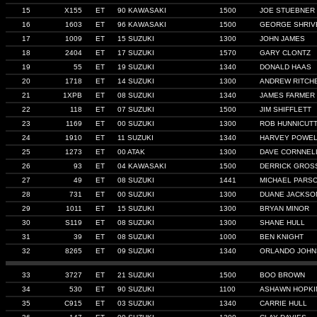
15
X155
ET
90 KAWASAKI
1500
JOE STUEBNER
16
1603
ET
96 KAWASAKI
1500
GEORGE SHRIV
17
1009
ET
15 SUZUKI
1300
JOHN JAMES
18
2404
ET
17 SUZUKI
1570
GARY CLONTZ
19
55
ET
19 SUZUKI
1340
DONALD HAAS
20
1718
ET
14 SUZUKI
1300
ANDREW RITCH
21
1XPB
ET
08 SUZUKI
1340
JAMES FARMER
22
118
ET
07 SUZUKI
1500
JIM SHIFFLETT
23
1169
ET
00 SUZUKI
1300
ROB HUNNICUT
24
1910
ET
11 SUZUKI
1340
HARVEY POWE
25
1273
ET
00 ATAK
1300
DAVE CORNNEL
26
93
ET
04 KAWASAKI
1500
DERRICK GROS
27
49
ET
08 SUZUKI
1441
MICHAEL PARS
28
731
ET
00 SUZUKI
1300
DUANE JACKSO
29
1011
ET
15 SUZUKI
1300
BRYAN MINOR
30
S119
ET
08 SUZUKI
1300
SHANE HULL
31
39
ET
08 SUZUKI
1000
BEN KNIGHT
32
8265
ET
09 SUZUKI
1340
ORLANDO JOH
33
3727
ET
21 SUZUKI
1500
BOO BROWN
34
530
ET
90 SUZUKI
1100
ASHAWN HOPKI
35
C915
ET
03 SUZUKI
1340
CARRIE HULL