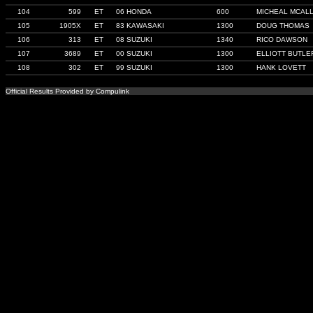
104
599
ET
06 HONDA
600
MICHEAL MCALL
105
1905X
ET
83 KAWASAKI
1300
DOUG THOMAS
106
313
ET
08 SUZUKI
1340
RICO DAWSON
107
3689
ET
00 SUZUKI
1300
ELLIOTT BUTLE
108
302
ET
99 SUZUKI
1300
HANK LOVETT
Official Results Provided by Compulink