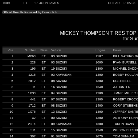
1009
ET
17
JOHN JAMES
PHILADELPHIA PA
Official Results Provided by Compulink
MICKEY THOMPSON TIRES TOP SPO
for Su
Pos
Number
Class
Vehicle
Engine
Driver
1
MX63
ET
03 SUZUKI
1507
BILL MATURO J
2
228
ET
03 SUZUKI
1000
RYAN BURNELL
3
196
ET
19 SUZUKI
1300
MICHAEL DADDI
4
1215
ET
03 KAWASAKI
1300
BOBBY HOLLAN
5
2012
ET
08 SUZUKI
1300
DUSTIN LEE
6
11
ET
16 SUZUKI
1340
AJ HUNTER
7
1X33
ET
04 SUZUKI
1300
JIMMIE MILLER II
8
441
ET
07 SUZUKI
1300
ROBERT CROC
9
1712
ET
08 SUZUKI
1400
CORY STUEBNE
10
1X76
ET
13 SUZUKI
1300
JEFFREY SANTI
11
42
ET
00 SUZUKI
1300
ANTHONY HUNN
12
230X
ET
09 KAWASAKI
1300
TURON DAVIS
13
311
ET
15 SUZUKI
1340
WILSON BURKH
14
307
ET
01 SUZUKI
1070
TOM DUNHAM