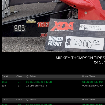
MICKEY THOMPSON TIRES 
for Su
Car #
Class
Q
Driver
Home Town
1603
ET
16
GEORGE SHRIVER
GLEN BURNIE MD
118
ET
22
JIM SHIFFLETT
WAYNESBORO VA
Car #
Class
Q
Driver
Home Town