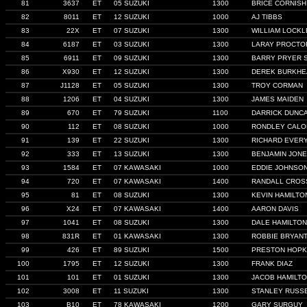
81
3637
ET
05 SUZUKI
1300
BRICE CORNISH
82
8011
ET
12 SUZUKI
1000
AJ TIBBS
83
22X
ET
07 SUZUKI
1300
WILLIAM LOCK
84
6187
ET
03 SUZUKI
1300
LARAY PROCTO
85
6911
ET
09 SUZUKI
1300
BARRY PRYER 
86
X930
ET
12 SUZUKI
1300
DEREK BURKHE
87
J1128
ET
05 SUZUKI
1300
TROY CORMAN
88
1206
ET
04 SUZUKI
1300
JAMES MAIDEN
89
670
ET
79 SUZUKI
1100
DARRICK DUNC
90
112
ET
08 SUZUKI
1000
RONDLEY CALO
91
139
ET
22 SUZUKI
1300
RICHARD EVER
92
333
ET
13 SUZUKI
1300
BENJAMIN JON
93
1584
ET
07 KAWASAKI
1000
EDDIE JOHNSO
94
720
ET
07 KAWASAKI
1400
RANDALL CROS
95
81
ET
08 SUZUKI
1300
KEVIN HAMILTO
96
X24
ET
07 KAWASAKI
1400
AARON DAVIS
97
1041
ET
08 SUZUKI
1300
DALE HAMILTON
98
831R
ET
01 KAWASAKI
1300
ROBBIE BRYAN
99
426
ET
89 SUZUKI
1500
PRESTON HOPK
100
1795
ET
12 SUZUKI
1300
FRANK DIAZ
101
101
ET
01 SUZUKI
1300
JACOB HAMILT
102
3008
ET
11 SUZUKI
1300
STANLEY RUSS
103
B10
ET
78 KAWASAKI
1200
GARY SURGUY