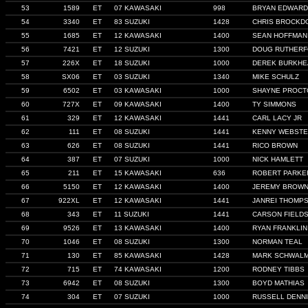
53
1589
ET
07 KAWASAKI
998
BRYAN EDWAR
54
3340
ET
83 SUZUKI
1428
CHRIS BROCKD
55
1685
ET
12 KAWASAKI
1400
SEAN HOFFMAN
56
7421
ET
12 SUZUKI
1300
DOUG RUTHER
57
226X
ET
18 SUZUKI
1000
DEREK BURKHE
58
SX06
ET
03 SUZUKI
1340
MIKE SCHULZ
59
6502
ET
03 KAWASAKI
1000
SHAYNE PROCT
60
727X
ET
09 KAWASAKI
1400
TY SIMMONS
61
329
ET
12 KAWASAKI
1441
CARL LACY JR
62
111
ET
08 SUZUKI
1441
KENNY WEBST
63
626
ET
08 SUZUKI
1441
RICO BROWN
64
387
ET
07 SUZUKI
1000
NICK HAMLETT
65
211
ET
15 KAWASAKI
636
ROBERT PARKE
66
5150
ET
12 KAWASAKI
1400
JEREMY BROW
67
922XL
ET
12 KAWASAKI
1441
JANREI THOMP
68
343
ET
11 SUZUKI
1441
CARSON FIELD
69
9526
ET
13 KAWASAKI
1400
RYAN FRANKLIN
70
1046
ET
08 SUZUKI
1300
NORMAN TEAL
71
130
ET
85 KAWASAKI
1428
MARK SCHWAL
72
715
ET
74 KAWASAKI
1200
RODNEY TIBBS
73
6942
ET
08 SUZUKI
1300
BOYD MATHIAS
74
304
ET
07 SUZUKI
1000
RUSSELL DENNI