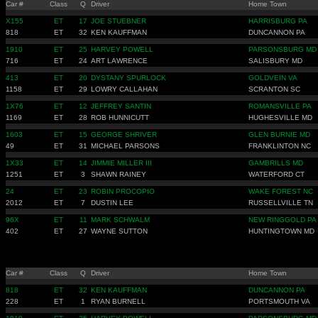
Car #
Class
Q
Driver
Home Town
X155
ET
17
JOE STUEBNER
HARRISBURG PA
818
ET
32
KEN KAUFFMAN
DUNCANNON PA
1910
ET
25
HARVEY POWELL
PARSONSBURG MD
716
ET
24
ART LAWRENCE
SALISBURY MD
413
ET
20
DYSTANY SPURLOCK
GOLDVEIN VA
1158
ET
29
LOWRY CALLAHAN
SCRANTON SC
1X76
ET
12
JEFFREY SANTIN
ROMANSVILLE PA
1169
ET
28
ROB HUNNICUTT
HUGHESVILLE MD
1603
ET
15
GEORGE SHRIVER
GLEN BURNIE MD
49
ET
31
MICHAEL PARSONS
FRANKLINTON NC
1X33
ET
14
JIMMIE MILLER III
GAMBRILLS MD
1251
ET
3
SHAWN RAINEY
WATERFORD CT
24
ET
23
ROBIN PROCOPIO
WAKE FOREST NC
2012
ET
7
DUSTIN LEE
RUSSELLVILLE TN
96X
ET
11
MARK SCHWALM
NEW RINGGOLD PA
402
ET
27
WAYNE SUTTON
HUNTINGTOWN MD
Car #
Class
Q
Driver
Home Town
818
ET
32
KEN KAUFFMAN
DUNCANNON PA
228
ET
1
RYAN BURNELL
PORTSMOUTH VA