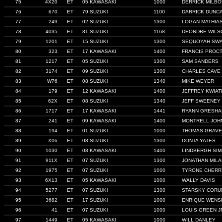
75
4X20
ET
05 KAWASAKI
1000
DERRICK MILB
76
670
ET
79 SUZUKI
1100
DARRICK DUNC
77
249
ET
02 SUZUKI
1300
LOGAN MATHIA
78
4035
ET
81 SUZUKI
1168
DEONDRE WILS
79
1201
ET
15 SUZUKI
1300
SEQUOYAH SWA
80
323
ET
17 KAWASAKI
1400
FRANCIS PROCT
81
1217
ET
05 SUZUKI
1300
SAM SANDERS
82
3174
ET
09 SUZUKI
1300
CHARLES CAVE
83
W76
ET
08 SUZUKI
1340
MIKE WEYER
84
179
ET
12 KAWASAKI
1400
JEFFREY KWIA
85
62X
ET
08 SUZUKI
1340
JEFF SWEENEY
86
1717
ET
17 KAWASAKI
1441
RYANN GRESH
87
241
ET
09 KAWASAKI
1400
MONTRELL JOH
88
194
ET
01 SUZUKI
1000
THOMAS GRAV
89
X06
ET
08 SUZUKI
1300
DONTA YATES
90
1030
ET
08 KAWASAKI
1400
LINDBERGH SI
91
911X
ET
07 SUZUKI
1300
JONATHAN MIL
92
1975
ET
07 SUZUKI
1000
TYRONE CHERR
93
6X13
ET
05 KAWASAKI
1000
WALLY DAVIS
94
5277
ET
07 SUZUKI
1300
STARSKY CORU
95
3682
ET
17 SUZUKI
1000
ENRIQUE WENS
96
41
ET
07 SUZUKI
1000
LOUIS GREEN J
97
1449
ET
05 KAWASAKI
1000
WILL DANLEY