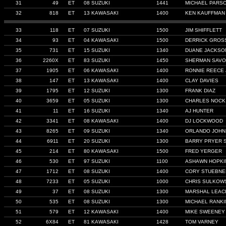
31
49
ET
08 SUZUKI
1441
MICHAEL PARS
32
818
ET
13 KAWASAKI
1400
KEN KAUFFMAN
33
118
ET
07 SUZUKI
1500
JIM SHIFFLETT
34
93
ET
04 KAWASAKI
1500
DERRICK GROS
35
731
ET
15 SUZUKI
1340
DUANE JACKSO
36
2260X
ET
83 SUZUKI
1450
SHERMAN SAV
37
1905
ET
06 KAWASAKI
1400
RONNIE REECE 
38
147
ET
13 KAWASAKI
1400
CLAY DAVIES
39
1795
ET
12 SUZUKI
1300
FRANK DIAZ
40
3659
ET
05 SUZUKI
1300
CHARLES NOCK
41
11
ET
16 SUZUKI
1340
AJ HUNTER
42
3341
ET
08 KAWASAKI
1400
DJ LOCKWOOD
43
8265
ET
09 SUZUKI
1340
ORLANDO JOH
44
6911
ET
20 SUZUKI
1300
BARRY PRYER 
45
214
ET
80 KAWASAKI
1500
FRED YERGER
46
530
ET
97 SUZUKI
1100
ASHAWN HOPKI
47
1712
ET
08 SUZUKI
1400
CORY STUEBNE
48
7233
ET
05 SUZUKI
1000
CHRIS SULKOW
49
37
ET
08 SUZUKI
1300
MARSHAL LEAC
50
535
ET
08 SUZUKI
1300
MICHAEL RANKI
51
579
ET
12 KAWASAKI
1400
MIKE SWEENEY
52
6X84
ET
81 KAWASAKI
1428
TOM VARNEY