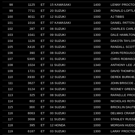
98
1125
ET
15 KAWASAKI
1400
LENNY PROCTO
99
7711
ET
20 SUZUKI
1340
RONALD LOFTL
100
8011
ET
12 SUZUKI
1000
AJ TIBBS
101
1016
ET
07 KAWASAKI
1400
DANIEL PATTON
102
287
ET
08 SUZUKI
1000
CHARLES CARL
103
1041
ET
09 SUZUKI
1300
DALE HAMILTON
104
1126
ET
02 SUZUKI
1000
DAKOTA TAYLO
105
X416
ET
05 SUZUKI
1000
RANDALL SCOT
106
390
ET
08 SUZUKI
1000
JOHN FERGUSON
107
SX65
ET
01 SUZUKI
1000
CHRIS ROBINS
108
1024
ET
11 SUZUKI
1340
ANTHONY LEE J
109
1721
ET
08 SUZUKI
1300
DAVID THOMPS
110
X930
ET
12 SUZUKI
1300
DEREK BURKHE
111
3627
ET
16 SUZUKI
1300
JOHN BRISCOE 
112
3124
ET
04 SUZUKI
1000
RODNEY GREE
113
325
ET
08 SUZUKI
1300
RAFAELLE PRO
114
602
ET
03 SUZUKI
1000
NICHOLAS ROT
115
38X
ET
04 SUZUKI
1000
BRICKLIN DAU
116
8063
ET
00 SUZUKI
1300
DELMAS CRAW
117
3008
ET
11 SUZUKI
1300
STANLEY RUSS
118
395
ET
12 HONDA
1000
MORGAN HUDSO
119
6187
ET
03 SUZUKI
1300
LARAY PROCTO