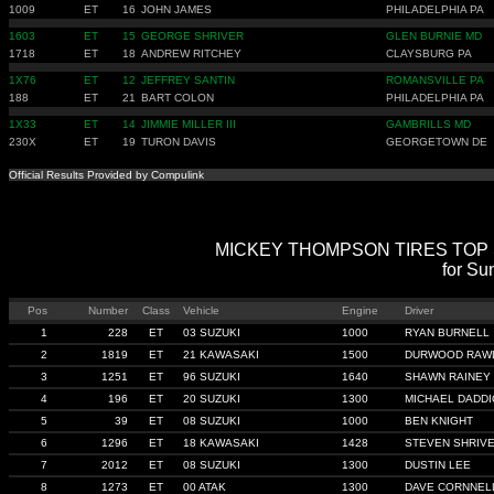
1009
ET
16
JOHN JAMES
PHILADELPHIA PA
1603
ET
15
GEORGE SHRIVER
GLEN BURNIE MD
1718
ET
18
ANDREW RITCHEY
CLAYSBURG PA
1X76
ET
12
JEFFREY SANTIN
ROMANSVILLE PA
188
ET
21
BART COLON
PHILADELPHIA PA
1X33
ET
14
JIMMIE MILLER III
GAMBRILLS MD
230X
ET
19
TURON DAVIS
GEORGETOWN DE
Official Results Provided by Compulink
MICKEY THOMPSON TIRES TOP SPO
for Su
Pos
Number
Class
Vehicle
Engine
Driver
1
228
ET
03 SUZUKI
1000
RYAN BURNELL
2
1819
ET
21 KAWASAKI
1500
DURWOOD RAW
3
1251
ET
96 SUZUKI
1640
SHAWN RAINEY
4
196
ET
20 SUZUKI
1300
MICHAEL DADDI
5
39
ET
08 SUZUKI
1000
BEN KNIGHT
6
1296
ET
18 KAWASAKI
1428
STEVEN SHRIVE
7
2012
ET
08 SUZUKI
1300
DUSTIN LEE
8
1273
ET
00 ATAK
1300
DAVE CORNNEL