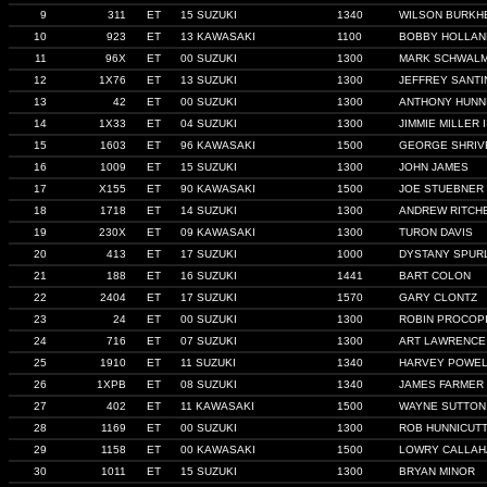
9
311
ET
15 SUZUKI
1340
WILSON BURKH
10
923
ET
13 KAWASAKI
1100
BOBBY HOLLAN
11
96X
ET
00 SUZUKI
1300
MARK SCHWAL
12
1X76
ET
13 SUZUKI
1300
JEFFREY SANTI
13
42
ET
00 SUZUKI
1300
ANTHONY HUNN
14
1X33
ET
04 SUZUKI
1300
JIMMIE MILLER II
15
1603
ET
96 KAWASAKI
1500
GEORGE SHRIV
16
1009
ET
15 SUZUKI
1300
JOHN JAMES
17
X155
ET
90 KAWASAKI
1500
JOE STUEBNER
18
1718
ET
14 SUZUKI
1300
ANDREW RITCH
19
230X
ET
09 KAWASAKI
1300
TURON DAVIS
20
413
ET
17 SUZUKI
1000
DYSTANY SPUR
21
188
ET
16 SUZUKI
1441
BART COLON
22
2404
ET
17 SUZUKI
1570
GARY CLONTZ
23
24
ET
00 SUZUKI
1300
ROBIN PROCOP
24
716
ET
07 SUZUKI
1300
ART LAWRENCE
25
1910
ET
11 SUZUKI
1340
HARVEY POWE
26
1XPB
ET
08 SUZUKI
1340
JAMES FARMER
27
402
ET
11 KAWASAKI
1500
WAYNE SUTTON
28
1169
ET
00 SUZUKI
1300
ROB HUNNICUT
29
1158
ET
00 KAWASAKI
1500
LOWRY CALLAH
30
1011
ET
15 SUZUKI
1300
BRYAN MINOR