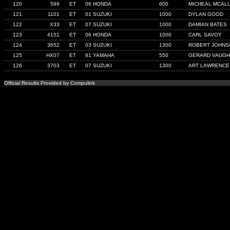
120
599
ET
06 HONDA
600
MICHEAL MCALL
121
1101
ET
01 SUZUKI
1000
DYLAN GOOD
122
X33
ET
07 SUZUKI
1000
DAMIAN BATES
123
4151
ET
06 HONDA
1000
CARL SAVOY
124
3652
ET
03 SUZUKI
1300
ROBERT JOHNS
125
HX07
ET
81 YAMAHA
550
GERARD VAUG
126
3703
ET
07 SUZUKI
1300
ART LAWRENCE
Official Results Provided by Compulink