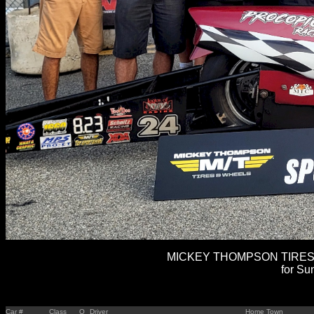
MICKEY THOMPSON TIRES 
for Su
Car #
Class
Q
Driver
Home Town