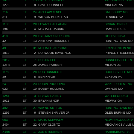
1910
ET
25
HARVEY POWELL
PARSONSBURG MD
1273
ET
8
DAVE CORNNELL
MINERAL VA
716
ET
24
ART LAWRENCE
SALISBURY MD
311
ET
9
WILSON BURKHEAD
HENRICO VA
1158
ET
29
LOWRY CALLAHAN
SCRANTON SC
196
ET
4
MICHAEL DADDIO
HAMPSHIRE IL
413
ET
20
DYSTANY SPURLOCK
GOLDVEIN VA
42
ET
13
ANTHONY HUNNICUTT
HUNTINGTOWN MD
49
ET
31
MICHAEL PARSONS
FRANKLINTON NC
1819
ET
2
DURWOOD RAWLINGS
PRINCE FREDERIC
2012
ET
7
DUSTIN LEE
RUSSELLVILLE TN
1XPB
ET
26
JAMES FARMER
MILTON DE
1169
ET
28
ROB HUNNICUTT
HUGHESVILLE MD
39
ET
5
BEN KNIGHT
ELKTON VA
24
ET
23
ROBIN PROCOPIO
WAKE FOREST NC
923
ET
10
BOBBY HOLLAND
OWINGS MD
1251
ET
3
SHAWN RAINEY
WATERFORD CT
1011
ET
30
BRYAN MINOR
MIDWAY GA
402
ET
27
WAYNE SUTTON
HUNTINGTOWN MD
1296
ET
6
STEVEN SHRIVER JR
GLEN BURNIE MD
96X
ET
11
MARK SCHWALM
NEW RINGGOLD PA
2404
ET
22
GARY CLONTZ
MECHANICSVILLE 
X155
ET
17
JOE STUEBNER
HARRISBURG PA