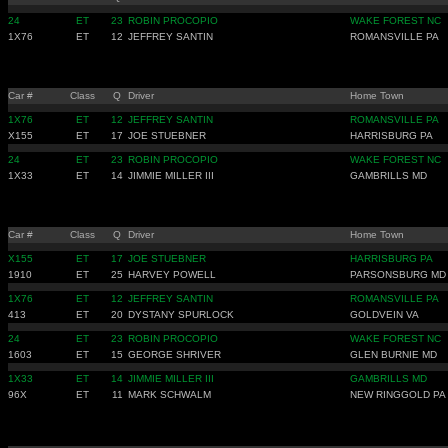
24
ET
23
ROBIN PROCOPIO
WAKE FOREST NC
1X76
ET
12
JEFFREY SANTIN
ROMANSVILLE PA
Car #
Class
Q
Driver
Home Town
1X76
ET
12
JEFFREY SANTIN
ROMANSVILLE PA
X155
ET
17
JOE STUEBNER
HARRISBURG PA
24
ET
23
ROBIN PROCOPIO
WAKE FOREST NC
1X33
ET
14
JIMMIE MILLER III
GAMBRILLS MD
Car #
Class
Q
Driver
Home Town
X155
ET
17
JOE STUEBNER
HARRISBURG PA
1910
ET
25
HARVEY POWELL
PARSONSBURG MD
1X76
ET
12
JEFFREY SANTIN
ROMANSVILLE PA
413
ET
20
DYSTANY SPURLOCK
GOLDVEIN VA
24
ET
23
ROBIN PROCOPIO
WAKE FOREST NC
1603
ET
15
GEORGE SHRIVER
GLEN BURNIE MD
1X33
ET
14
JIMMIE MILLER III
GAMBRILLS MD
96X
ET
11
MARK SCHWALM
NEW RINGGOLD PA