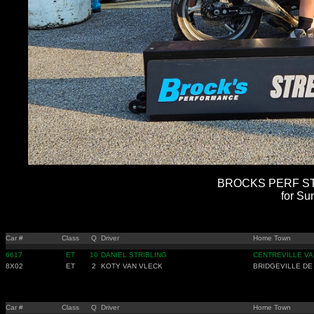
BROCKS PERF STR
for Su
Car #
Class
Q
Driver
Home Town
6617
ET
10
DANIEL STRIBLING
CENTREVILLE VA
8X02
ET
2
KOTY VAN VLECK
BRIDGEVILLE DE
Car #
Class
Q
Driver
Home Town