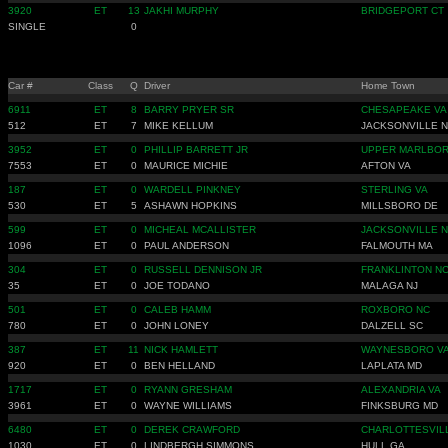
3920
ET
13
JAKHI MURPHY
BRIDGEPORT CT
SINGLE
0
Car #
Class
Q
Driver
Home Town
6911
ET
8
BARRY PRYER SR
CHESAPEAKE VA
512
ET
7
MIKE KELLUM
JACKSONVILLE 
3952
ET
0
PHILLIP BARRETT JR
UPPER MARLBO
7553
ET
0
MAURICE MICHIE
AFTON VA
187
ET
0
WARDELL PINKNEY
STERLING VA
530
ET
5
ASHAWN HOPKINS
MILLSBORO DE
599
ET
0
MICHEAL MCALLISTER
JACKSONVILLE 
1096
ET
0
PAUL ANDERSON
FALMOUTH MA
304
ET
0
RUSSELL DENNISON JR
FRANKLINTON N
35
ET
0
JOE TODANO
MALAGA NJ
501
ET
0
CALEB HAMM
ROXBORO NC
780
ET
0
JOHN LONEY
DALZELL SC
387
ET
11
NICK HAMLETT
WAYNESBORO V
920
ET
0
BEN HELLAND
LAPLATA MD
1717
ET
0
RYANN GRESHAM
ALEXANDRIA VA
3961
ET
0
WAYNE WILLIAMS
FINKSBURG MD
6480
ET
0
DEREK CRAWFORD
CHARLOTTESVIL
1030
ET
0
LINDBERGH SIMMONS
HULL GA