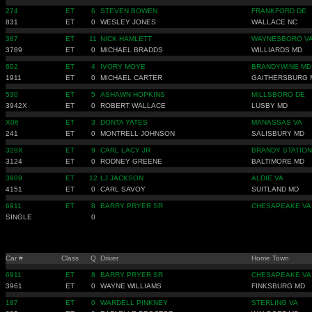
274
ET
6
STEVEN BOWEN
FRANKFORD DE
831
ET
0
WESLEY JONES
WALLACE NC
387
ET
11
NICK HAMLETT
WAYNESBORO V
3789
ET
0
MICHAEL BRADDS
WILLIARDS MD
602
ET
4
IVORY MOYE
BRANDYWINE MD
1911
ET
0
MICHAEL CARTER
GAITHERSBURG 
530
ET
5
ASHAWN HOPKINS
MILLSBORO DE
3942X
ET
0
ROBERT WALLACE
LUSBY MD
X06
ET
3
DONTA YATES
MANASSAS VA
241
ET
0
MONTRELL JOHNSON
SALISBURY MD
329X
ET
9
CARL LACY JR
BRANDY STATION
3124
ET
0
RODNEY GREENE
BALTIMORE MD
3989
ET
12
LJ JACKSON
ALDIE VA
4151
ET
0
CARL SAVOY
SUITLAND MD
6911
ET
8
BARRY PRYER SR
CHESAPEAKE VA
SINGLE
0
Car #
Class
Q
Driver
Home Town
6911
ET
8
BARRY PRYER SR
CHESAPEAKE VA
3961
ET
0
WAYNE WILLIAMS
FINKSBURG MD
187
ET
0
WARDELL PINKNEY
STERLING VA