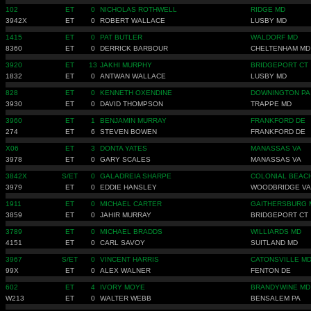
102
ET
0
NICHOLAS ROTHWELL
RIDGE MD
3942X
ET
0
ROBERT WALLACE
LUSBY MD
1415
ET
0
PAT BUTLER
WALDORF MD
8360
ET
0
DERRICK BARBOUR
CHELTENHAM MD
3920
ET
13
JAKHI MURPHY
BRIDGEPORT CT
1832
ET
0
ANTWAN WALLACE
LUSBY MD
828
ET
0
KENNETH OXENDINE
DOWNINGTON PA
3930
ET
0
DAVID THOMPSON
TRAPPE MD
3960
ET
1
BENJAMIN MURRAY
FRANKFORD DE
274
ET
6
STEVEN BOWEN
FRANKFORD DE
X06
ET
3
DONTA YATES
MANASSAS VA
3978
ET
0
GARY SCALES
MANASSAS VA
3842X
S/ET
0
GALADREIA SHARPE
COLONIAL BEAC
3979
ET
0
EDDIE HANSLEY
WOODBRIDGE VA
1911
ET
0
MICHAEL CARTER
GAITHERSBURG 
3859
ET
0
JAHIR MURRAY
BRIDGEPORT CT
3789
ET
0
MICHAEL BRADDS
WILLIARDS MD
4151
ET
0
CARL SAVOY
SUITLAND MD
3967
S/ET
0
VINCENT HARRIS
CATONSVILLE M
99X
ET
0
ALEX WALNER
FENTON DE
602
ET
4
IVORY MOYE
BRANDYWINE MD
W213
ET
0
WALTER WEBB
BENSALEM PA