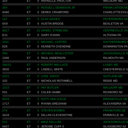
325
ET
0
RAFAELLE PROCTOR
WALDORF MD
304
ET
0
RUSSELL DENNISON JR
FRANKLINTON N
6480
ET
0
DEREK CRAWFORD
CHARLOTTESVIL
147
ET
0
CLAY DAVIES
PETERSBURG VA
6X9
ET
0
AUSTIN BRIDGE
BEALETON VA
6617
ET
10
DANIEL STRIBLING
CENTREVILLE VA
E21
ET
0
GARY EVANS
ALTOONA PA
1911
ET
0
MICHAEL CARTER
GAITHERSBURG 
828
ET
0
KENNETH OXENDINE
DOWNINGTON PA
599
ET
0
MICHEAL MCALLISTER
JACKSONVILLE 
1096
ET
0
PAUL ANDERSON
FALMOUTH MA
3942X
ET
0
ROBERT WALLACE
LUSBY MD
3830
ET
0
LINDELL WHITE
CHESTERFIELD V
4151
ET
0
CARL SAVOY
SUITLAND MD
102
ET
0
NICHOLAS ROTHWELL
RIDGE MD
1415
ET
0
PAT BUTLER
WALDORF MD
501
ET
0
CALEB HAMM
ROXBORO NC
8X02
ET
2
KOTY VAN VLECK
BRIDGEVILLE DE
1717
ET
0
RYANN GRESHAM
ALEXANDRIA VA
274
ET
6
STEVEN BOWEN
FRANKFORD DE
3418
ET
0
DILLAN CLEVENSTINE
FARMVILLE VA
512
ET
7
MIKE KELLUM
JACKSONVILLE 
9407
ET
0
JEROME CUFF II
GLASSBORO NJ