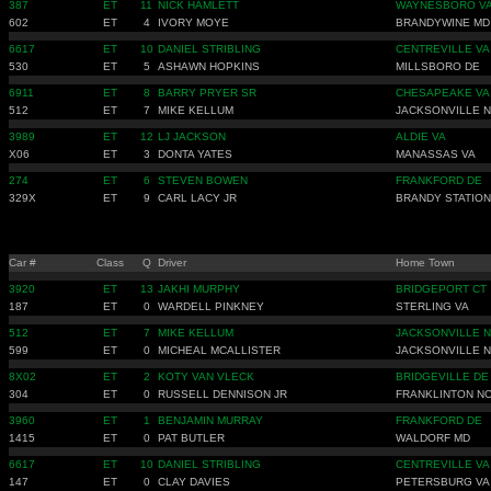
387
ET
11
NICK HAMLETT
WAYNESBORO V
602
ET
4
IVORY MOYE
BRANDYWINE MD
6617
ET
10
DANIEL STRIBLING
CENTREVILLE VA
530
ET
5
ASHAWN HOPKINS
MILLSBORO DE
6911
ET
8
BARRY PRYER SR
CHESAPEAKE VA
512
ET
7
MIKE KELLUM
JACKSONVILLE 
3989
ET
12
LJ JACKSON
ALDIE VA
X06
ET
3
DONTA YATES
MANASSAS VA
274
ET
6
STEVEN BOWEN
FRANKFORD DE
329X
ET
9
CARL LACY JR
BRANDY STATION
Car #
Class
Q
Driver
Home Town
3920
ET
13
JAKHI MURPHY
BRIDGEPORT CT
187
ET
0
WARDELL PINKNEY
STERLING VA
512
ET
7
MIKE KELLUM
JACKSONVILLE 
599
ET
0
MICHEAL MCALLISTER
JACKSONVILLE 
8X02
ET
2
KOTY VAN VLECK
BRIDGEVILLE DE
304
ET
0
RUSSELL DENNISON JR
FRANKLINTON N
3960
ET
1
BENJAMIN MURRAY
FRANKFORD DE
1415
ET
0
PAT BUTLER
WALDORF MD
6617
ET
10
DANIEL STRIBLING
CENTREVILLE VA
147
ET
0
CLAY DAVIES
PETERSBURG VA