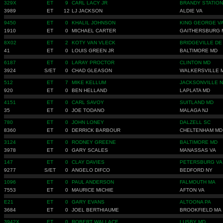
329X
ET
9
CARL LACY JR
BRANDY STATION
3989
ET
12
LJ JACKSON
ALDIE VA
9450
ET
0
KHALIL JOHNSON
KING GEORGE V
1910
ET
0
MICHAEL CARTER
GAITHERSBURG 
8X02
ET
2
KOTY VAN VLECK
BRIDGEVILLE DE
41
ET
0
LOUIS GREEN JR
BALTIMORE MD
6187
ET
0
LARAY PROCTOR
CLINTON MD
3924
S/ET
0
CHAD GLEASON
WALKERSVILLE 
512
ET
7
MIKE KELLUM
JACKSONVILLE 
920
ET
0
BEN HELLAND
LAPLATA MD
4151
ET
0
CARL SAVOY
SUITLAND MD
35
ET
0
JOE TODANO
MALAGA NJ
780
ET
0
JOHN LONEY
DALZELL SC
8360
ET
0
DERRICK BARBOUR
CHELTENHAM MD
3124
ET
0
RODNEY GREENE
BALTIMORE MD
3978
ET
0
GARY SCALES
MANASSAS VA
147
ET
0
CLAY DAVIES
PETERSBURG VA
9277
S/ET
0
ANGELO DIFCO
BEDFORD NY
1096
ET
0
PAUL ANDERSON
FALMOUTH MA
7553
ET
0
MAURICE MICHIE
AFTON VA
E21
ET
0
GARY EVANS
ALTOONA PA
3684
ET
0
JOEL BERTHIAUME
BROOKFIELD MA
3942X
ET
0
ROBERT WALLACE
LUSBY MD