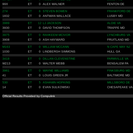
99X
ET
0
ALEX WALNER
FENTON DE
274
ET
6
STEVEN BOWEN
FRANKFORD DE
1832
ET
0
ANTWAN WALLACE
LUSBY MD
3989
ET
12
LJ JACKSON
ALDIE VA
3930
ET
0
DAVID THOMPSON
TRAPPE MD
3975
ET
0
RAHKEEM MCIVOR
LYNCHBURG VA
3908
ET
0
ASH HAYWARD
FRUITLAND MD
M163
ET
0
WILLIAM MCCANN
N CAPE MAY NJ
1030
ET
0
LINDBERGH SIMMONS
HULL GA
3418
ET
0
DILLAN CLEVENSTINE
FARMVILLE VA
W213
ET
0
WALTER WEBB
BENSALEM PA
3961
ET
0
WAYNE WILLIAMS
FINKSBURG MD
41
ET
0
LOUIS GREEN JR
BALTIMORE MD
530
ET
5
ASHAWN HOPKINS
MILLSBORO DE
14
ET
0
EVAN SULKOWSKI
CHESAPEAKE VA
Official Results Provided by Compulink