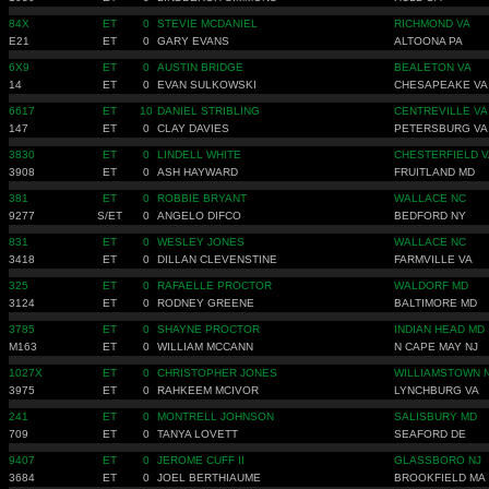
84X
ET
0
STEVIE MCDANIEL
RICHMOND VA
E21
ET
0
GARY EVANS
ALTOONA PA
6X9
ET
0
AUSTIN BRIDGE
BEALETON VA
14
ET
0
EVAN SULKOWSKI
CHESAPEAKE VA
6617
ET
10
DANIEL STRIBLING
CENTREVILLE VA
147
ET
0
CLAY DAVIES
PETERSBURG VA
3830
ET
0
LINDELL WHITE
CHESTERFIELD V
3908
ET
0
ASH HAYWARD
FRUITLAND MD
381
ET
0
ROBBIE BRYANT
WALLACE NC
9277
S/ET
0
ANGELO DIFCO
BEDFORD NY
831
ET
0
WESLEY JONES
WALLACE NC
3418
ET
0
DILLAN CLEVENSTINE
FARMVILLE VA
325
ET
0
RAFAELLE PROCTOR
WALDORF MD
3124
ET
0
RODNEY GREENE
BALTIMORE MD
3785
ET
0
SHAYNE PROCTOR
INDIAN HEAD MD
M163
ET
0
WILLIAM MCCANN
N CAPE MAY NJ
1027X
ET
0
CHRISTOPHER JONES
WILLIAMSTOWN 
3975
ET
0
RAHKEEM MCIVOR
LYNCHBURG VA
241
ET
0
MONTRELL JOHNSON
SALISBURY MD
709
ET
0
TANYA LOVETT
SEAFORD DE
9407
ET
0
JEROME CUFF II
GLASSBORO NJ
3684
ET
0
JOEL BERTHIAUME
BROOKFIELD MA