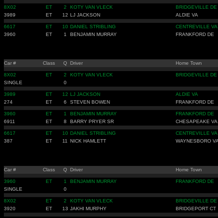
8X02
ET
2
KOTY VAN VLECK
BRIDGEVILLE DE
3989
ET
12
LJ JACKSON
ALDIE VA
6617
ET
10
DANIEL STRIBLING
CENTREVILLE VA
3960
ET
1
BENJAMIN MURRAY
FRANKFORD DE
Car #
Class
Q
Driver
Home Town
8X02
ET
2
KOTY VAN VLECK
BRIDGEVILLE DE
SINGLE
0
3989
ET
12
LJ JACKSON
ALDIE VA
274
ET
6
STEVEN BOWEN
FRANKFORD DE
3960
ET
1
BENJAMIN MURRAY
FRANKFORD DE
6911
ET
8
BARRY PRYER SR
CHESAPEAKE VA
6617
ET
10
DANIEL STRIBLING
CENTREVILLE VA
387
ET
11
NICK HAMLETT
WAYNESBORO V
Car #
Class
Q
Driver
Home Town
3960
ET
1
BENJAMIN MURRAY
FRANKFORD DE
SINGLE
0
8X02
ET
2
KOTY VAN VLECK
BRIDGEVILLE DE
3920
ET
13
JAKHI MURPHY
BRIDGEPORT CT