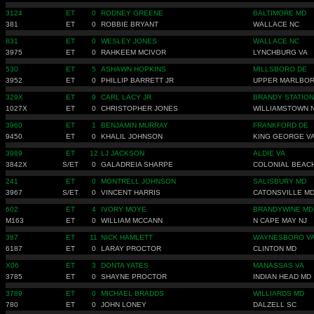
3124
ET
0
RODNEY GREENE
BALTIMORE MD
381
ET
0
ROBBIE BRYANT
WALLACE NC
831
ET
0
WESLEY JONES
WALLACE NC
3975
ET
0
RAHKEEM MCIVOR
LYNCHBURG VA
530
ET
5
ASHAWN HOPKINS
MILLSBORO DE
3952
ET
0
PHILLIP BARRETT JR
UPPER MARLBO
329X
ET
9
CARL LACY JR
BRANDY STATION
1027X
ET
0
CHRISTOPHER JONES
WILLIAMSTOWN 
3960
ET
1
BENJAMIN MURRAY
FRANKFORD DE
9450
ET
0
KHALIL JOHNSON
KING GEORGE V
3989
ET
12
LJ JACKSON
ALDIE VA
3842X
S/ET
0
GALADREIA SHARPE
COLONIAL BEAC
241
ET
0
MONTRELL JOHNSON
SALISBURY MD
3967
S/ET
0
VINCENT HARRIS
CATONSVILLE M
602
ET
4
IVORY MOYE
BRANDYWINE MD
M163
ET
0
WILLIAM MCCANN
N CAPE MAY NJ
387
ET
11
NICK HAMLETT
WAYNESBORO V
6187
ET
0
LARAY PROCTOR
CLINTON MD
X06
ET
3
DONTA YATES
MANASSAS VA
3785
ET
0
SHAYNE PROCTOR
INDIAN HEAD MD
3789
ET
0
MICHAEL BRADDS
WILLIARDS MD
780
ET
0
JOHN LONEY
DALZELL SC