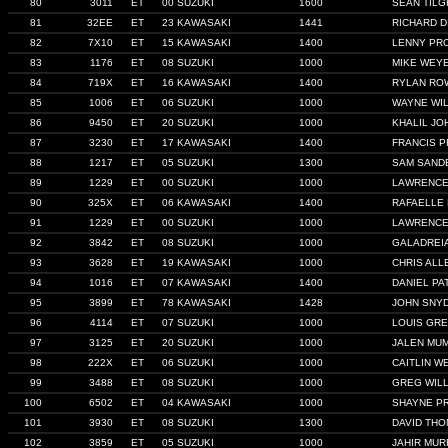
80
3011
ET
00 SUZUKI
1600
SEAN TIL
81
32EE
ET
23 KAWASAKI
1441
RICHARD 
82
7X10
ET
15 KAWASAKI
1400
LENNY PR
83
1176
ET
08 SUZUKI
1000
MIKE WEY
84
719X
ET
16 KAWASAKI
1400
RYLAN RO
85
1006
ET
06 SUZUKI
1000
WAYNE WI
86
9450
ET
20 SUZUKI
1000
KHALIL J
87
3230
ET
17 KAWASAKI
1400
FRANCIS 
88
1217
ET
05 SUZUKI
1300
SAM SAND
89
1229
ET
00 SUZUKI
1000
LAWRENCE
90
325X
ET
06 KAWASAKI
1400
RAFAELLE
91
1229
ET
00 SUZUKI
1000
LAWRENCE
92
3842
ET
08 SUZUKI
1000
GALADREI
93
3628
ET
19 KAWASAKI
1000
CHRIS ALL
94
1016
ET
07 KAWASAKI
1400
DANIEL PA
95
3899
ET
78 KAWASAKI
1428
JOHN SNY
96
4114
ET
07 SUZUKI
1000
LOUIS GRE
97
3125
ET
20 SUZUKI
1000
JALEN MU
98
222X
ET
06 SUZUKI
1000
CAITLIN W
99
3488
ET
08 SUZUKI
1000
GREG WIL
100
6502
ET
04 KAWASAKI
1000
SHAYNE P
101
3930
ET
08 SUZUKI
1300
DAVID TH
102
3859
ET
05 SUZUKI
1000
JAHIR MUR