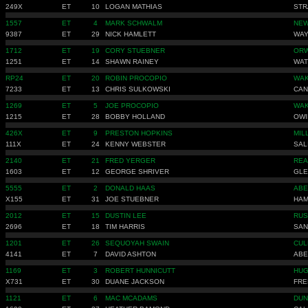
249X
ET
10
LOGAN MATHIAS
STR
1557
ET
4
MARK SCHWALM
NEW
9387
ET
29
NICK HAMLETT
WAY
1712
ET
19
CORY STUEBNER
ORW
1251
ET
14
SHAWN RAINEY
WAT
RP24
ET
20
ROBIN PROCOPIO
WAK
7233
ET
13
CHRIS SULKOWSKI
CAN
1269
ET
5
JOE PROCOPIO
WAK
1215
ET
28
BOBBY HOLLAND
OWI
426X
ET
9
PRESTON HOPKINS
MIL
111X
ET
24
KENNY WEBSTER
SAL
2140
ET
21
FRED YERGER
REA
1603
ET
12
GEORGE SHRIVER
GLE
5555
ET
2
DONALD HAAS
ABE
X155
ET
31
JOE STUEBNER
HAM
2012
ET
15
DUSTIN LEE
RUS
2696
ET
18
TIM HARRIS
SAN
1201
ET
26
SEQUOYAH SWAIN
CUL
4141
ET
7
DAVID ASHTON
ABE
1169
ET
3
ROBERT HUNNICUTT
HUG
X731
ET
30
DUANE JACKSON
FRE
1121
ET
6
MAC MCADAMS
DUN