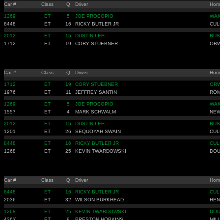
Car #
Class
Q
Driver
Hom
1269
ET
5
JOE PROCOPIO
WAK
8448
ET
16
RICKY BUTLER JR
CUL
2012
ET
15
DUSTIN LEE
RUS
1712
ET
19
CORY STUEBNER
ORW
Car #
Class
Q
Driver
Hom
1712
ET
19
CORY STUEBNER
ORW
1976
ET
11
JEFFREY SANTIN
ROM
1269
ET
5
JOE PROCOPIO
WAK
1557
ET
4
MARK SCHWALM
NEW
2012
ET
15
DUSTIN LEE
RUS
1201
ET
26
SEQUOYAH SWAIN
CUL
8448
ET
16
RICKY BUTLER JR
CUL
1268
ET
25
KEVIN TWARDOWSKI
DOU
Car #
Class
Q
Driver
Hom
8448
ET
16
RICKY BUTLER JR
CUL
2036
ET
32
WILSON BURKHEAD
HEN
1268
ET
25
KEVIN TWARDOWSKI
DOU
426X
ET
9
PRESTON HOPKINS
MIL