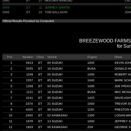
1690
ET
27
HEATHER BAMOND
CAL
1976
ET
11
JEFFREY SANTIN
ROM
1500
ET
22
TOM GALLIGAN
JOH
Official Results Provided by Compulink
BREEZEWOOD FARMS TS Q
for Su
Pos
Number
Class
Vehicle
Engine
Driver
1
X613
ET
00 SUZUKI
1000
KEVIN JO
2
5555
ET
19 SUZUKI
BUSA
DONALD H
3
1169
ET
00 SUZUKI
1000
ROBERT H
4
1557
ET
85 SUZUKI
1640
MARK SCH
5
1269
ET
00 SUZUKI
1000
JOE PROC
6
1121
ET
19 SUZUKI
BUSA
MAC MCAD
7
4141
ET
95 SUZUKI
1425
DAVID ASH
8
237X
ET
21 SUZUKI
1000
TREVOR S
9
426X
ET
99 SUZUKI
1150
PRESTON 
10
249X
ET
02 KAWASAKI
1300
LOGAN MA
11
1976
ET
13 SUZUKI
1000
JEFFREY S
12
1603
ET
00 KAWASAKI
ZX9
GEORGE S