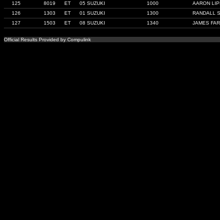
125
8019
ET
05 SUZUKI
1000
AARON LI
126
1303
ET
01 SUZUKI
1300
RANDALL 
127
1503
ET
08 SUZUKI
1340
JAMES FA
Official Results Provided by Compulink