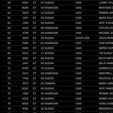
58
356X
ET
07 SUZUKI
1000
LARRY ST
59
M185
ET
00 KAWASAKI
1400
BRAYDEN 
60
381R
ET
22 SUZUKI
1000
ROBBIE B
61
1347
ET
00 SUZUKI
1000
MARK SOU
62
1280
ET
08 SUZUKI
1340
JEFF STAH
63
4120
ET
06 KAWASAKI
1400
STEVEN J
64
3789
ET
09 KAWASAKI
1400
MICHAEL 
65
3920
ET
05 SUZUKI
GSXR 1000
JAKHI MU
66
6X84
ET
81 KAWASAKI
1100
TOM VARN
67
X930
ET
12 SUZUKI
1340
DEREK BU
68
531X
ET
17 SUZUKI
1000
TIM DUDLE
69
6942
ET
08 SUZUKI
1000
BOYD MAT
70
1041
ET
08 SUZUKI
1300
DALE HAM
71
670D
ET
79 SUZUKI
1100
DARRICK 
72
241X
ET
09 KAWASAKI
1400
MONTRELL
73
7769
ET
06 SUZUKI
1000
ROCKALE 
74
3970
ET
24 YAMAHA
1400
MARK CHR
75
62XX
ET
08 SUZUKI
1340
JEFF SWE
76
1363
ET
10 KAWASAKI
1400
RONNIE S
77
421X
ET
08 SUZUKI
1300
JAMES SC
78
60SS
ET
00 KAWASAKI
1300
SONU SUN
79
6050
ET
20 SUZUKI
1000
BRANDON 