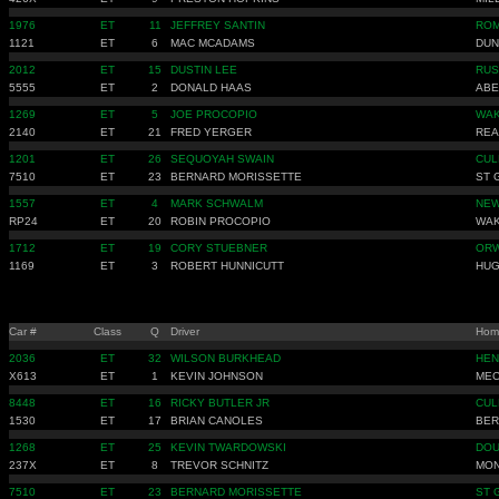
1976
ET
11
JEFFREY SANTIN
ROM
1121
ET
6
MAC MCADAMS
DUN
2012
ET
15
DUSTIN LEE
RUS
5555
ET
2
DONALD HAAS
ABE
1269
ET
5
JOE PROCOPIO
WAK
2140
ET
21
FRED YERGER
REA
1201
ET
26
SEQUOYAH SWAIN
CUL
7510
ET
23
BERNARD MORISSETTE
ST 
1557
ET
4
MARK SCHWALM
NEW
RP24
ET
20
ROBIN PROCOPIO
WAK
1712
ET
19
CORY STUEBNER
ORW
1169
ET
3
ROBERT HUNNICUTT
HUG
Car #
Class
Q
Driver
Hom
2036
ET
32
WILSON BURKHEAD
HEN
X613
ET
1
KEVIN JOHNSON
MEC
8448
ET
16
RICKY BUTLER JR
CUL
1530
ET
17
BRIAN CANOLES
BER
1268
ET
25
KEVIN TWARDOWSKI
DOU
237X
ET
8
TREVOR SCHNITZ
MON
7510
ET
23
BERNARD MORISSETTE
ST 