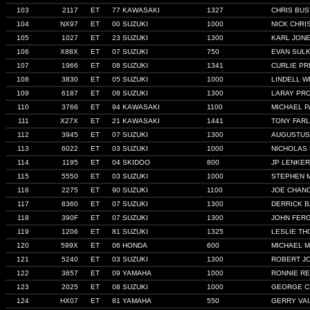
103
2117
ET
77 KAWASAKI
1327
CHRIS BU
104
NX97
ET
00 SUZUKI
1000
NICK CHRI
105
1027
ET
23 SUZUKI
1300
KARL JONE
106
X88X
ET
07 SUZUKI
750
EVAN SUL
107
1966
ET
08 SUZUKI
1341
CURLIE PR
108
3830
ET
05 SUZUKI
1000
LINDELL W
109
6187
ET
08 SUZUKI
1300
LARAY PR
110
3766
ET
94 KAWASAKI
1100
MICHAEL 
111
X27X
ET
21 KAWASAKI
1441
TONY FAR
112
3945
ET
07 SUZUKI
1300
AUGUSTUS
113
6022
ET
03 SUZUKI
1000
NICHOLAS
114
1195
ET
04 SKIDOO
800
JP LENKER
115
5550
ET
03 SUZUKI
1000
STEPHEN 
116
2275
ET
90 SUZUKI
1100
JOE CHAN
117
8360
ET
07 SUZUKI
1300
DERRICK 
118
390F
ET
07 SUZUKI
1300
JOHN FERG
119
1206
ET
81 SUZUKI
1325
LESLIE T
120
599X
ET
06 HONDA
600
MICHAEL M
121
5240
ET
03 SUZUKI
1300
ROBERT J
122
3657
ET
09 YAMAHA
1000
RONNIE R
123
2025
ET
08 SUZUKI
1000
GEORGE C
124
HX07
ET
81 YAMAHA
550
GERRY VA