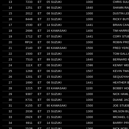
13
7233
ET
05 SUZUKI
1000
CHRIS SU
14
1251
ET
96 SUZUKI
1640
SHAWN RA
15
2012
ET
08 SUZUKI
1000
DUSTIN LE
16
8448
ET
22 SUZUKI
1000
RICKY BUT
17
1530
ET
14 SUZUKI
1441
BRIAN CA
18
2696
ET
16 KAWASAKI
1400
TIM HARRI
19
1712
ET
07 SUZUKI
1441
CORY STU
20
RP24
ET
00 SUZUKI
1000
ROBIN PR
21
2140
ET
80 KAWASAKI
1500
FRED YER
22
1500
ET
18 SUZUKI
1000
TOM GALL
23
7510
ET
89 SUZUKI
1640
BERNARD 
24
111X
ET
08 SUZUKI
1596
KENNY WE
25
1268
ET
06 SUZUKI
1507
KEVIN TW
26
1201
ET
15 SUZUKI
1000
SEQUOYAH
27
1690
ET
08 SUZUKI
1441
HEATHER 
28
1215
ET
03 KAWASAKI
1100
BOBBY HO
29
9387
ET
07 SUZUKI
1000
NICK HAML
30
X731
ET
00 SUZUKI
1000
DUANE JA
31
X155
ET
90 KAWASAKI
1500
JOE STUE
32
2036
ET
15 SUZUKI
1300
WILSON B
33
292X
ET
21 SUZUKI
1000
MICHAEL 
34
6911
ET
14 SUZUKI
1800
BARRY PR
35
252R
ET
07 SUZUKI
1300
NICK NOBL