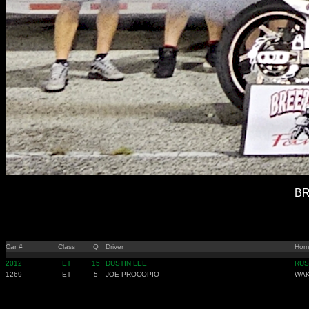
BR
Car #
Class
Q
Driver
Hom
2012
ET
15
DUSTIN LEE
RUS
1269
ET
5
JOE PROCOPIO
WAK