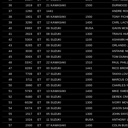
36
1819
ET
21 KAWASAKI
1500
DURWOOD 
37
1260
ET
1441
ANDRE RO
38
1901
ET
95 KAWASAKI
1500
TONY FICH
39
3290
ET
12 KAWASAKI
1400
CARL LACY
40
X96X
ET
09 SUZUKI
BUSA
GAVIN MC
41
2624
ET
08 SUZUKI
1300
TRAVIS HU
42
530X
ET
81 SUZUKI
1100
ASHAWN H
43
8265
ET
09 SUZUKI
1000
ORLANDO 
44
3030
ET
12 SUZUKI
1000
ANTAINE 
45
306X
ET
09 SUZUKI
1000
TOM DUNH
46
33XC
ET
22 KAWASAKI
1510
PAUL PHIL
47
626X
ET
00 SUZUKI
1441
RICO BRO
48
T709
ET
17 SUZUKI
1000
TANYA LOV
49
3711
ET
07 SUZUKI
1000
MARCUS C
50
3990
ET
05 SUZUKI
1000
CHARLES 
51
579X
ET
13 KAWASAKI
1400
MIKE SWE
52
6480
ET
00 SUZUKI
1000
DEREK CR
53
602M
ET
06 SUZUKI
1300
IVORY MO
54
SX74
ET
18 SUZUKI
1000
JASON SA
55
1517
ET
05 SUZUKI
1300
JOHN SNYD
56
1024
ET
11 SUZUKI
BUSA
ANTHONY L
57
2000
ET
07 KAWASAKI
1400
COLIN BU