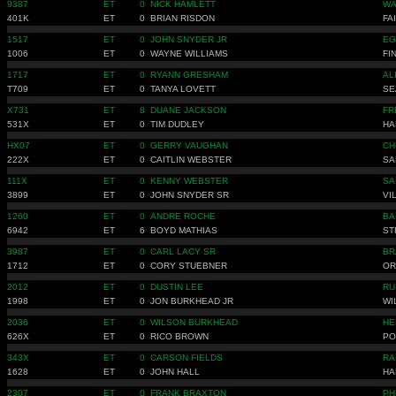
9387
ET
0
NICK HAMLETT
WA
401K
ET
0
BRIAN RISDON
FA
1517
ET
0
JOHN SNYDER JR
EG
1006
ET
0
WAYNE WILLIAMS
FI
1717
ET
0
RYANN GRESHAM
AL
T709
ET
0
TANYA LOVETT
SE
X731
ET
8
DUANE JACKSON
FR
531X
ET
0
TIM DUDLEY
HA
HX07
ET
0
GERRY VAUGHAN
CH
222X
ET
0
CAITLIN WEBSTER
SA
111X
ET
0
KENNY WEBSTER
SA
3899
ET
0
JOHN SNYDER SR
VI
1260
ET
0
ANDRE ROCHE
BA
6942
ET
6
BOYD MATHIAS
ST
3987
ET
0
CARL LACY SR
BR
1712
ET
0
CORY STUEBNER
OR
2012
ET
0
DUSTIN LEE
RU
1998
ET
0
JON BURKHEAD JR
WI
2036
ET
0
WILSON BURKHEAD
HE
626X
ET
0
RICO BROWN
PO
343X
ET
0
CARSON FIELDS
RA
1628
ET
0
JOHN HALL
HA
2307
ET
0
FRANK BRAXTON
PH