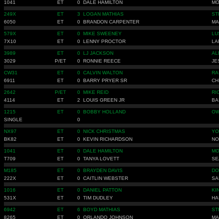
1041
ET
0
DALE HAMILTON
MO
249X
ET
3
LOGAN MATHIAS
ST
6050
ET
0
BRANDON CARPENTER
MA
579X
ET
0
MIKE SWEENEY
LU
7X10
ET
0
LENNY PROCTOR
LA
3989
ET
0
LJ JACKSON
AL
3029
P/ET
0
RONNIE REECE
JE
CW31
ET
0
CALVIN WALTON
RA
6911
ET
0
BARRY PRYER SR
CH
2642
P/ET
0
MIKE REID
RI
4114
ET
2
LOUIS GREEN JR
BA
1215
ET
0
BOBBY HOLLAND
OW
SINGLE
0
NX97
ET
0
NICK CHRISTMAS
YO
BK82
ET
0
KEVIN RICHARDSON
NO
1041
ET
0
DALE HAMILTON
MO
T709
ET
0
TANYA LOVETT
SE
M185
ET
0
BRAYDEN DAVIS
DO
222X
ET
0
CAITLIN WEBSTER
SA
1016
ET
0
DANIEL PATTON
KI
531X
ET
0
TIM DUDLEY
HA
6942
ET
6
BOYD MATHIAS
ST
8265
ET
0
ORLANDO JOHNSON
MA