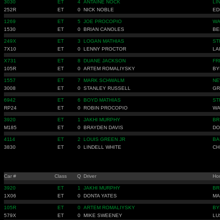
3030
ET
4
ANTAINE NOCK
LI
252R
ET
0
NICK NOBLE
ED
1269
ET
5
JOE PROCOPIO
WA
1530
ET
0
BRIAN CANOLES
BE
249X
ET
3
LOGAN MATHIAS
ST
7X10
ET
0
LENNY PROCTOR
LA
X731
ET
8
DUANE JACKSON
FR
105R
ET
0
ARTEM ROMALIYSKY
BY
1557
ET
7
MARK SCHWALM
NE
3008
ET
0
STANLEY RUSSELL
GR
6942
ET
6
BOYD MATHIAS
ST
RP24
ET
0
ROBIN PROCOPIO
WA
3920
ET
1
JAKHI MURPHY
BR
M185
ET
0
BRAYDEN DAVIS
DO
4114
ET
2
LOUIS GREEN JR
BA
3830
ET
0
LINDELL WHITE
CH
Car #
Class
Q
Driver
Ho
3920
ET
1
JAKHI MURPHY
BR
1X06
ET
0
DONTA YATES
MA
105R
ET
0
ARTEM ROMALIYSKY
BY
579X
ET
0
MIKE SWEENEY
LU