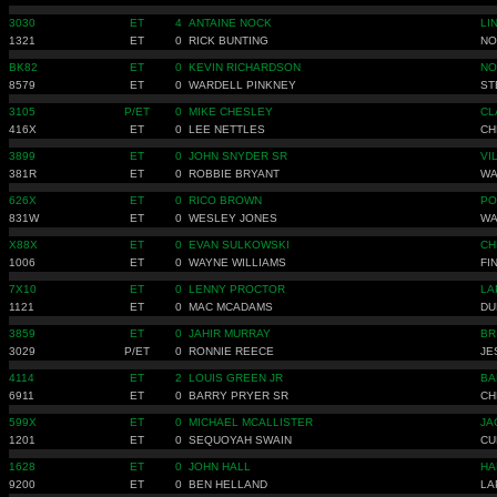
3030
ET
4
ANTAINE NOCK
LI
1321
ET
0
RICK BUNTING
NO
BK82
ET
0
KEVIN RICHARDSON
NO
8579
ET
0
WARDELL PINKNEY
ST
3105
P/ET
0
MIKE CHESLEY
CL
416X
ET
0
LEE NETTLES
CH
3899
ET
0
JOHN SNYDER SR
VI
381R
ET
0
ROBBIE BRYANT
WA
626X
ET
0
RICO BROWN
PO
831W
ET
0
WESLEY JONES
WA
X88X
ET
0
EVAN SULKOWSKI
CH
1006
ET
0
WAYNE WILLIAMS
FI
7X10
ET
0
LENNY PROCTOR
LA
1121
ET
0
MAC MCADAMS
DU
3859
ET
0
JAHIR MURRAY
BR
3029
P/ET
0
RONNIE REECE
JE
4114
ET
2
LOUIS GREEN JR
BA
6911
ET
0
BARRY PRYER SR
CH
599X
ET
0
MICHAEL MCALLISTER
JA
1201
ET
0
SEQUOYAH SWAIN
CU
1628
ET
0
JOHN HALL
HA
9200
ET
0
BEN HELLAND
LA