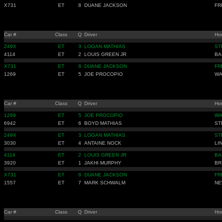
X731
ET
8
DUANE JACKSON
FR
Car #
Class
Q
Driver
Ho
249X
ET
3
LOGAN MATHIAS
ST
4114
ET
2
LOUIS GREEN JR
BA
X731
ET
8
DUANE JACKSON
FR
1269
ET
5
JOE PROCOPIO
WA
Car #
Class
Q
Driver
Ho
1269
ET
5
JOE PROCOPIO
WA
6942
ET
6
BOYD MATHIAS
ST
249X
ET
3
LOGAN MATHIAS
ST
3030
ET
4
ANTAINE NOCK
LI
4114
ET
2
LOUIS GREEN JR
BA
3920
ET
1
JAKHI MURPHY
BR
X731
ET
8
DUANE JACKSON
FR
1557
ET
7
MARK SCHWALM
NE
Car #
Class
Q
Driver
Ho