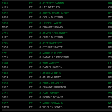
1976
ET
0
JEFFREY SANTIN
RO
416X
ET
0
LEE NETTLES
CH
105R
ET
0
ARTEM ROMALIYSKY
BY
2000
ET
0
COLIN BUSTARD
WE
3830
ET
0
LINDELL WHITE
CH
M185
ET
0
BRAYDEN DAVIS
DO
421X
ET
0
JAMES SCHLANGER
HU
2117
ET
0
CHRIS BUSTARD
WE
62XX
ET
0
JEFF SWEENEY
BR
5550
ET
0
STEPHEN MOYE
BR
3711
ET
0
MARCUS CHEW
SP
325X
ET
0
RAFAELLE PROCTOR
WA
6X84
ET
0
TOM VARNEY
LA
1016
ET
0
DANIEL PATTON
KI
3920
ET
1
JAKHI MURPHY
BR
3859
ET
0
JAHIR MURRAY
BR
1530
ET
0
BRIAN CANOLES
BE
6502
ET
0
SHAYNE PROCTOR
IN
4151
ET
0
CARL SAVOY
WA
381R
ET
0
ROBBIE BRYANT
WA
1557
ET
7
MARK SCHWALM
NE
831W
ET
0
WESLEY JONES
WA