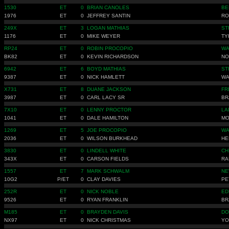
1530
ET
0
BRIAN CANOLES
BE
1976
ET
0
JEFFREY SANTIN
RO
249X
ET
3
LOGAN MATHIAS
ST
1176
ET
0
MIKE WEYER
TY
RP24
ET
0
ROBIN PROCOPIO
WA
BK82
ET
0
KEVIN RICHARDSON
NO
6942
ET
6
BOYD MATHIAS
ST
9387
ET
0
NICK HAMLETT
WA
X731
ET
8
DUANE JACKSON
FR
3987
ET
0
CARL LACY SR
BR
7X10
ET
0
LENNY PROCTOR
LA
1041
ET
0
DALE HAMILTON
MO
1269
ET
5
JOE PROCOPIO
WA
2036
ET
0
WILSON BURKHEAD
HE
3830
ET
0
LINDELL WHITE
CH
343X
ET
0
CARSON FIELDS
RA
1557
ET
7
MARK SCHWALM
NE
10G2
P/ET
0
CLAY DAVIES
PE
252R
ET
0
NICK NOBLE
ED
9526
ET
0
RYAN FRANKLIN
BR
M185
ET
0
BRAYDEN DAVIS
DO
NX97
ET
0
NICK CHRISTMAS
YO