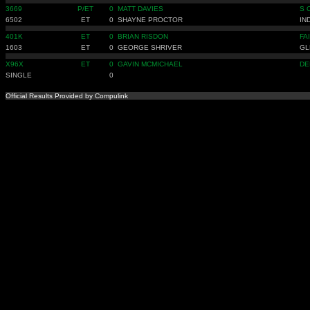
3669
P/ET
0
MATT DAVIES
S 
6502
ET
0
SHAYNE PROCTOR
IN
401K
ET
0
BRIAN RISDON
FA
1603
ET
0
GEORGE SHRIVER
GL
X96X
ET
0
GAVIN MCMICHAEL
DE
SINGLE
0
Official Results Provided by Compulink