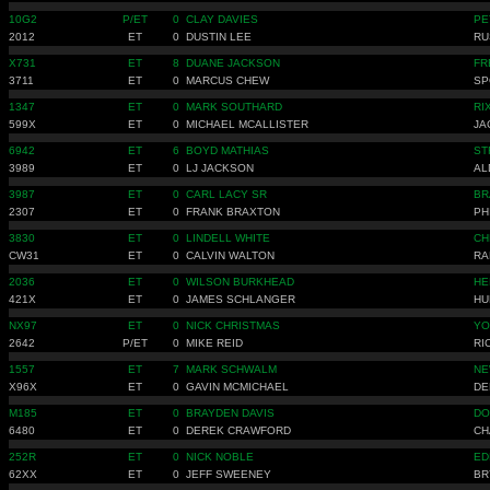
10G2
P/ET
0
CLAY DAVIES
PE
2012
ET
0
DUSTIN LEE
RU
X731
ET
8
DUANE JACKSON
FR
3711
ET
0
MARCUS CHEW
SP
1347
ET
0
MARK SOUTHARD
RI
599X
ET
0
MICHAEL MCALLISTER
JA
6942
ET
6
BOYD MATHIAS
ST
3989
ET
0
LJ JACKSON
AL
3987
ET
0
CARL LACY SR
BR
2307
ET
0
FRANK BRAXTON
PH
3830
ET
0
LINDELL WHITE
CH
CW31
ET
0
CALVIN WALTON
RA
2036
ET
0
WILSON BURKHEAD
HE
421X
ET
0
JAMES SCHLANGER
HU
NX97
ET
0
NICK CHRISTMAS
YO
2642
P/ET
0
MIKE REID
RI
1557
ET
7
MARK SCHWALM
NE
X96X
ET
0
GAVIN MCMICHAEL
DE
M185
ET
0
BRAYDEN DAVIS
DO
6480
ET
0
DEREK CRAWFORD
CH
252R
ET
0
NICK NOBLE
ED
62XX
ET
0
JEFF SWEENEY
BR