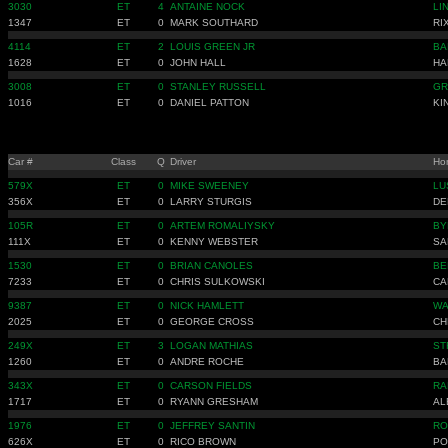
3030
ET
4
ANTAINE NOCK
LI
1347
ET
0
MARK SOUTHARD
RI
4114
ET
2
LOUIS GREEN JR
BA
1628
ET
0
JOHN HALL
HA
3008
ET
0
STANLEY RUSSELL
GR
1016
ET
0
DANIEL PATTON
KI
Car #
Class
Q
Driver
Ho
579X
ET
0
MIKE SWEENEY
LU
356X
ET
0
LARRY STURGIS
DE
105R
ET
0
ARTEM ROMALIYSKY
BY
111X
ET
0
KENNY WEBSTER
SA
1530
ET
0
BRIAN CANOLES
BE
7233
ET
0
CHRIS SULKOWSKI
CA
9387
ET
0
NICK HAMLETT
WA
2025
ET
0
GEORGE CROSS
CH
249X
ET
3
LOGAN MATHIAS
ST
1260
ET
0
ANDRE ROCHE
BA
343X
ET
0
CARSON FIELDS
RA
1717
ET
0
RYANN GRESHAM
AL
1976
ET
0
JEFFREY SANTIN
RO
626X
ET
0
RICO BROWN
PO