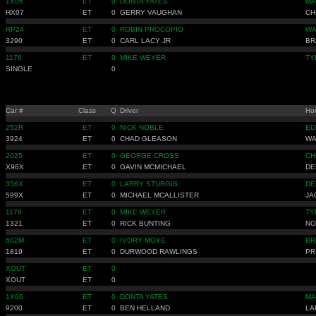
1X06
ET
0
DONTA YATES
MA
HX07
ET
0
GERRY VAUGHAN
CH
RP24
ET
0
ROBIN PROCOPIO
WA
3290
ET
0
CARL LACY JR
BR
1176
ET
0
MIKE WEYER
TY
SINGLE
0
Car #
Class
Q
Driver
Ho
252R
ET
0
NICK NOBLE
ED
3924
ET
0
CHAD GLEASON
WA
2025
ET
0
GEORGE CROSS
CH
X96X
ET
0
GAVIN MCMICHAEL
DE
356X
ET
0
LARRY STURGIS
DE
599X
ET
0
MICHAEL MCALLISTER
JA
1176
ET
0
MIKE WEYER
TY
1321
ET
0
RICK BUNTING
NO
602M
ET
0
IVORY MOYE
BR
1819
ET
0
DURWOOD RAWLINGS
PR
XOUT
ET
0
XOUT
ET
0
1X06
ET
0
DONTA YATES
MA
9200
ET
0
BEN HELLAND
LA