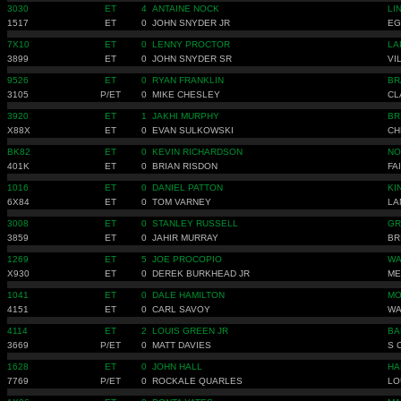
3030
ET
4
ANTAINE NOCK
LI
1517
ET
0
JOHN SNYDER JR
EG
7X10
ET
0
LENNY PROCTOR
LA
3899
ET
0
JOHN SNYDER SR
VI
9526
ET
0
RYAN FRANKLIN
BR
3105
P/ET
0
MIKE CHESLEY
CL
3920
ET
1
JAKHI MURPHY
BR
X88X
ET
0
EVAN SULKOWSKI
CH
BK82
ET
0
KEVIN RICHARDSON
NO
401K
ET
0
BRIAN RISDON
FA
1016
ET
0
DANIEL PATTON
KI
6X84
ET
0
TOM VARNEY
LA
3008
ET
0
STANLEY RUSSELL
GR
3859
ET
0
JAHIR MURRAY
BR
1269
ET
5
JOE PROCOPIO
WA
X930
ET
0
DEREK BURKHEAD JR
ME
1041
ET
0
DALE HAMILTON
MO
4151
ET
0
CARL SAVOY
WA
4114
ET
2
LOUIS GREEN JR
BA
3669
P/ET
0
MATT DAVIES
S 
1628
ET
0
JOHN HALL
HA
7769
P/ET
0
ROCKALE QUARLES
LO