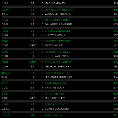
1121
ET
0
MAC MCADAMS
DU
X930
ET
0
DEREK BURKHEAD JR
ME
8579
ET
0
WARDELL PINKNEY
ST
1347
ET
0
MARK SOUTHARD
RI
3842
ET
0
GALADREIA SHARPE
CO
7233
ET
0
CHRIS SULKOWSKI
CA
1251
ET
0
SHAWN RAINEY
WA
6480
ET
0
DEREK CRAWFORD
CH
3669
P/ET
0
MATT DAVIES
S 
3008
ET
0
STANLEY RUSSELL
GR
1201
ET
0
SEQUOYAH SWAIN
CU
7769
P/ET
0
ROCKALE QUARLES
LO
1603
ET
0
GEORGE SHRIVER
GL
RP24
ET
0
ROBIN PROCOPIO
WA
8265
ET
0
ORLANDO JOHNSON
MA
9526
ET
0
RYAN FRANKLIN
BR
3030
ET
4
ANTAINE NOCK
LI
3290
ET
0
CARL LACY JR
BR
3105
P/ET
0
MIKE CHESLEY
CL
1269
ET
5
JOE PROCOPIO
WA
X88X
ET
0
EVAN SULKOWSKI
CH
10G2
P/ET
0
CLAY DAVIES
PE