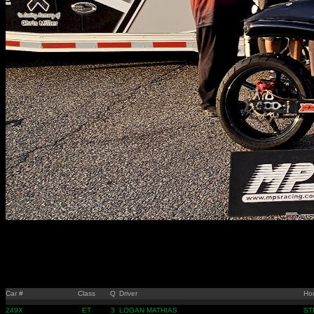
Car #
Class
Q
Driver
Ho
249X
ET
3
LOGAN MATHIAS
ST